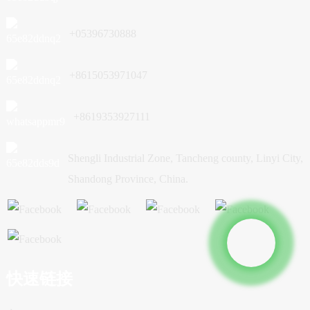
+05396730888
+8615053971047
+8619353927111
Shengli Industrial Zone, Tancheng county, Linyi City,
Shandong Province, China.
快速链接