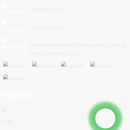
+8615053971047
+8619353927111
Shengli Industrial Zone, Tancheng county, Linyi City,
Shandong Province, China.
快速链接
家
产品