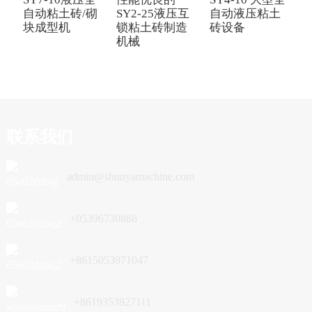
自动粘土砖/砌
SY2-25液压互
自动液压粘土
块成型机
锁粘土砖制造
砖设备
机械
联系我们
admin@shunyamachine.com
+05396730888
+8615053971047
+8619353927111