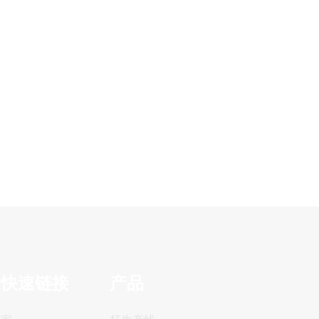
快速链接
产品