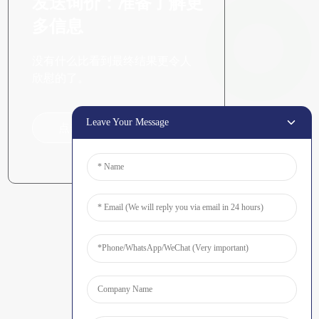
发送询价：准备了解更
多信息
没有什么比看到最终结果更令人
欣慰的了。
Leave Your Message
点击咨询