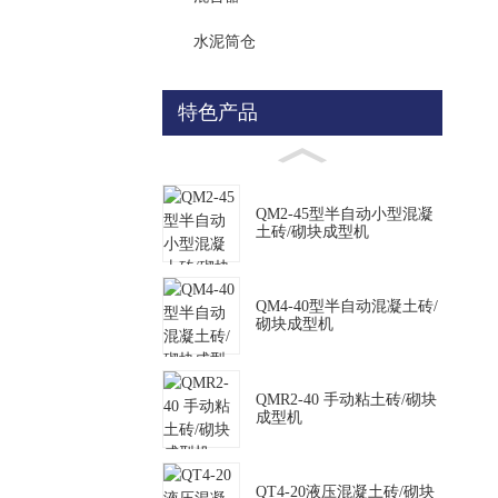
水泥筒仓
特色产品
QM2-45型半自动小型混凝
土砖/砌块成型机
QM4-40型半自动混凝土砖/
砌块成型机
QMR2-40 手动粘土砖/砌块
成型机
QT4-20液压混凝土砖/砌块