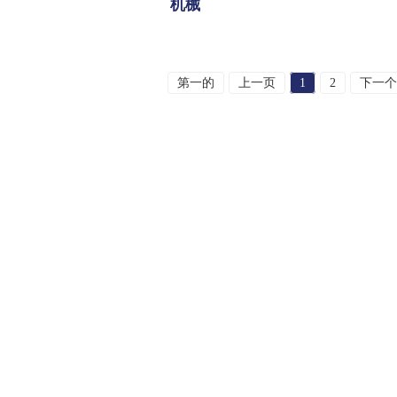
机械
第一的
上一页
1
2
下一个