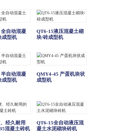
25 全自动混凝
QT6-15液压混凝土砌
块成型机
块/砖成型机
24 半自动混凝
QMY4-45 产蛋机块状
块成型机
成型机
便、经久耐用
QT6-15全自动液压混
-35混凝土砖机
凝土水泥砌块砖机