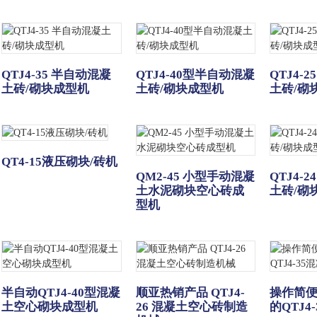
QTJ4-35 半自动混凝
QTJ4-40型半自动混凝
QTJ4-
土砖/砌块成型机
土砖/砌块成型机
土砖/砌
QT4-15液压砌块/砖机
QM2-45 小型手动混凝
QTJ4-
土水泥砌块空心砖成
土砖/砌
型机
半自动QTJ4-40型混凝
顺亚热销产品 QTJ4-
操作简
土空心砌块成型机
26 混凝土空心砖制造
的QTJ4