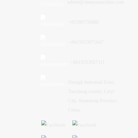
admin@shunyamachine.com
QTJ4-25 全自动混凝土砖/
砌块成型机
+05396730888
+8615053971047
+8619353927111
Shengli Industrial Zone,
Tancheng county, Linyi
City, Shandong Province,
China.