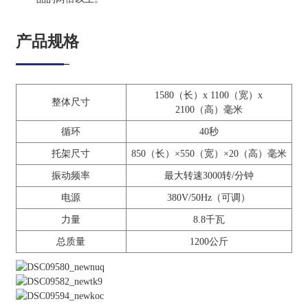
产品规格
1580（长）x 1100（宽）x
整体尺寸
2100（高）毫米
循环
40秒
托架尺寸
850（长）×550（宽）×20（高）毫米
振动频率
最大转速3000转/分钟
电源
380V/50Hz（可调）
力量
8.8千瓦
总质量
1200公斤