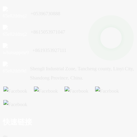
+05396730888
+8615053971047
+8619353927111
Shengli Industrial Zone, Tancheng county, Linyi City,
Shandong Province, China.
快速链接