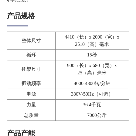
产品规格
4410（长）x 2000（宽）x
整体尺寸
2510（高）毫米
循环
15秒
900（长）x 680（宽）x
托架尺寸
25（高）毫米
振动频率
4000-4800转/分钟
电源
380V/50Hz（可调）
力量
36.4千瓦
总质量
7000公斤
产品产能