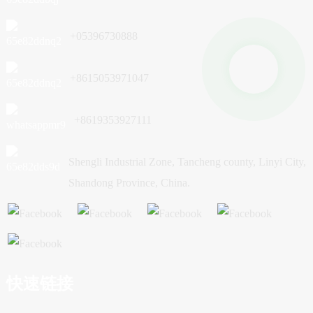
+05396730888
+8615053971047
+8619353927111
Shengli Industrial Zone, Tancheng county, Linyi City,
Shandong Province, China.
快速链接