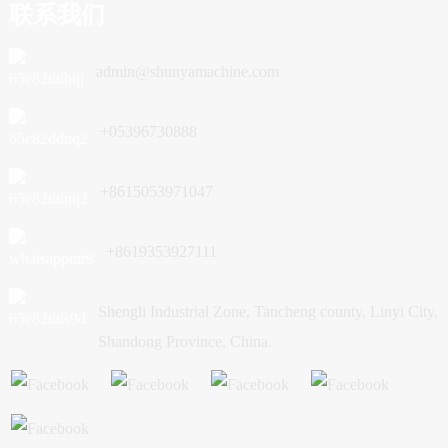
联系我们
admin@shunyamachine.com
+05396730888
+8615053971047
+8619353927111
Shengli Industrial Zone, Tancheng county, Linyi City,
Shandong Province, China.