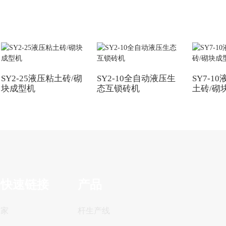
SY2-25液压粘土砖/砌
SY2-10全自动液压生
SY7-1
块成型机
态互锁砖机
土砖/砌
快速链接
产品
家
杆生产线