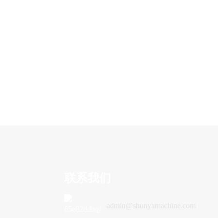
QTJ4-25 全自动混凝土砖/
砌块成型机
联系我们
admin@shunyamachine.com