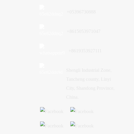
+05396730888
+8615053971047
+8619353927111
Shengli Industrial Zone,
Tancheng county, Linyi
City, Shandong Province,
China.