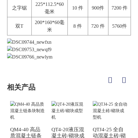
225*112.5*60
之字锯
10 件
900件
7200 件
毫米
200*160*60毫
双T
8 件
720 件
5760件
米
相关产品
Q
QM4-40 高品
QT4-20液压混
QTJ4-25 全自
质混凝土链条
凝土砖/砌块成
动混凝土砖/砌