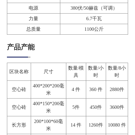
电源
380伏/50赫兹（可调）
力量
6.7千瓦
总质量
1100公斤
产品产能
数量/模
数量/小
数量/8小
区块名称
尺寸
具
时
时
400*200*200毫
空心砖
4 件
360 件
2880件
米
400*150*200毫
空心砖
5件
450件
3600件
米
200*100*60毫
长方形
14 件
1260件
10080 件
米