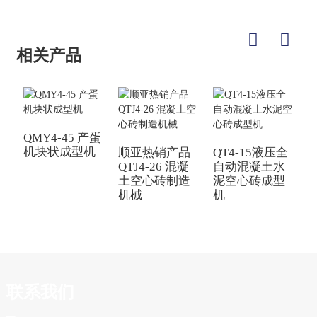
相关产品
QMY4-45 产蛋
机块状成型机
顺亚热销产品
QT4-15液压全
Q
QTJ4-26 混凝
自动混凝土水
土空心砖制造
泥空心砖成型
机械
机
联系我们