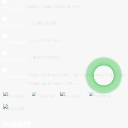
admin@shunyamachine.com
+05396730888
+8615053971047
+8619353927111
Shengli Industrial Zone, Tancheng county, Linyi City,
Shandong Province, China.
快速链接