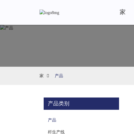
家
家
产品
产品类别
产品
杆生产线