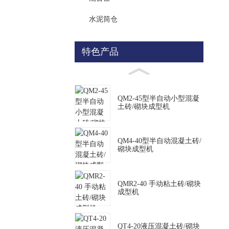
水泥筒仓
特色产品
QM2-45型半自动小型混凝
土砖/砌块成型机
QM4-40型半自动混凝土砖/
砌块成型机
QMR2-40 手动粘土砖/砌块
成型机
QT4-20液压混凝土砖/砌块