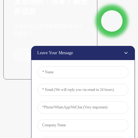
发送询价：准备了解更
多信息
没有什么比看到最终结果更令人
欣慰的了。
Leave Your Message
点击咨询