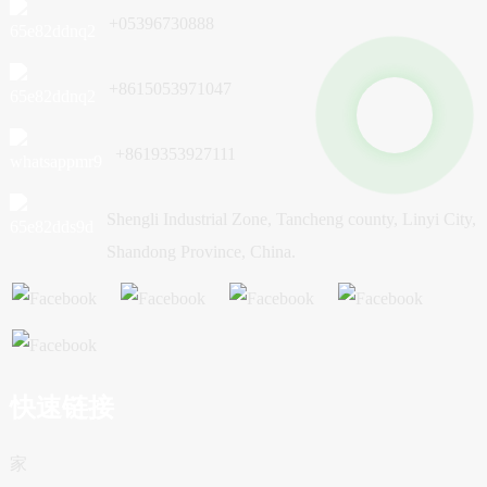
+05396730888
+8615053971047
+8619353927111
Shengli Industrial Zone, Tancheng county, Linyi City,
Shandong Province, China.
快速链接
家