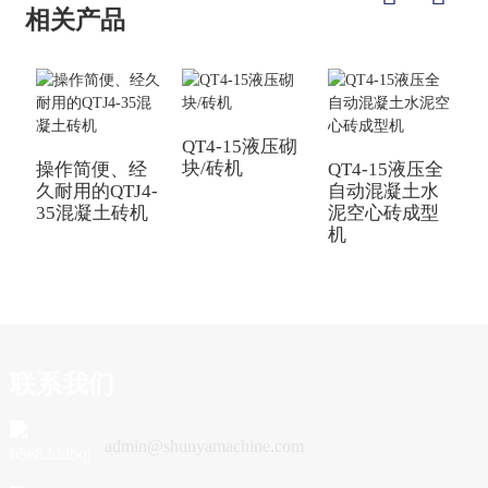
相关产品
QT4-15液压砌
Q
块/砖机
操作简便、经
QT4-15液压全
久耐用的QTJ4-
自动混凝土水
35混凝土砖机
泥空心砖成型
机
联系我们
admin@shunyamachine.com