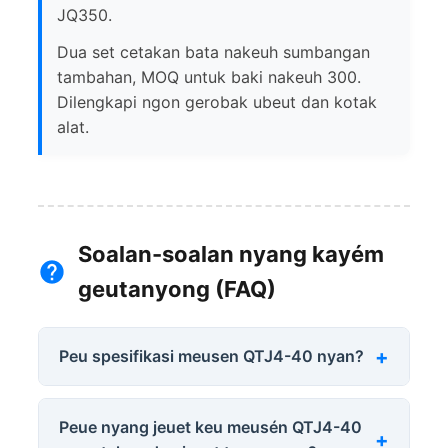
JQ350.
Dua set cetakan bata nakeuh sumbangan
tambahan, MOQ untuk baki nakeuh 300.
Dilengkapi ngon gerobak ubeut dan kotak
alat.
Soalan-soalan nyang kayém
geutanyong (FAQ)
Peu spesifikasi meusen QTJ4-40 nyan?
Peue nyang jeuet keu meusén QTJ4-40