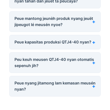
nyan tahan dan jeuet ta peucaya?
Peue mantong jeunèh produk nyang jeuët
jipeugot lé meusén nyoe?
Peue kapasitas produksi QTJ4-40 nyan?
Peu keuh meusen QTJ4-40 nyan otomatis
sepenuh jih?
Peue nyang jitamong lam kemasan meusén
nyan?