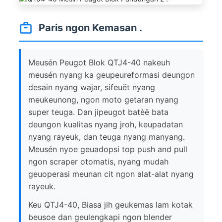
Paris ngon Kemasan .
Meusén Peugot Blok QTJ4-40 nakeuh
meusén nyang ka geupeureformasi deungon
desain nyang wajar, sifeuët nyang
meukeunong, ngon moto getaran nyang
super teuga. Dan jipeugot batèë bata
deungon kualitas nyang jroh, keupadatan
nyang rayeuk, dan teuga nyang manyang.
Meusén nyoe geuadopsi top push and pull
ngon scraper otomatis, nyang mudah
geuoperasi meunan cit ngon alat-alat nyang
rayeuk.
Keu QTJ4-40, Biasa jih geukemas lam kotak
beusoe dan geulengkapi ngon blender