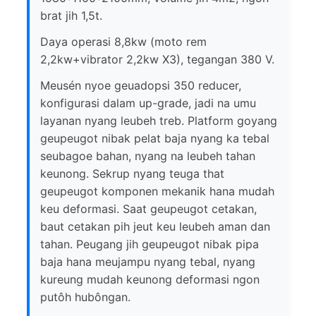
brat jih 1,5t.
Daya operasi 8,8kw (moto rem
2,2kw+vibrator 2,2kw X3), tegangan 380 V.
Meusén nyoe geuadopsi 350 reducer,
konfigurasi dalam up-grade, jadi na umu
layanan nyang leubeh treb. Platform goyang
geupeugot nibak pelat baja nyang ka tebal
seubagoe bahan, nyang na leubeh tahan
keunong. Sekrup nyang teuga that
geupeugot komponen mekanik hana mudah
keu deformasi. Saat geupeugot cetakan,
baut cetakan pih jeut keu leubeh aman dan
tahan. Peugang jih geupeugot nibak pipa
baja hana meujampu nyang tebal, nyang
kureung mudah keunong deformasi ngon
putôh hubôngan.