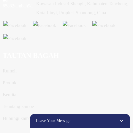
Kawasan Industri Shengli, Kabupaten Tancheng,
Kota Linyi, Propinsi Shandong, Cina.
TAUTAN BAGAH
Rumoh
Produk
Beurita
Teuntang kamoe
Hubungi kamoe
Leave Your Message