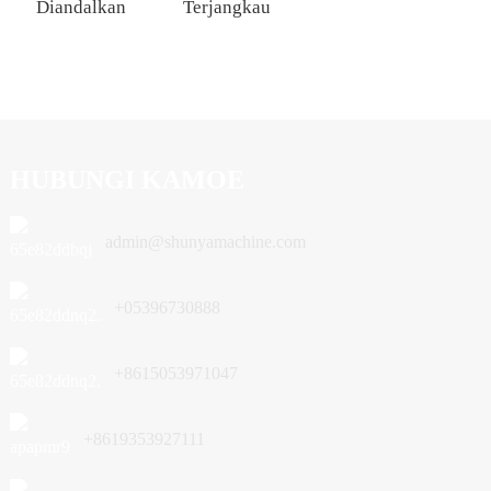
Diandalkan
Terjangkau
HUBUNGI KAMOE
admin@shunyamachine.com
+05396730888
+8615053971047
+8619353927111