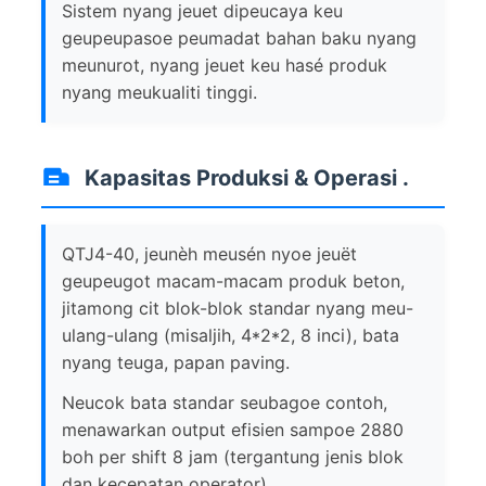
Sistem nyang jeuet dipeucaya keu
geupeupasoe peumadat bahan baku nyang
meunurot, nyang jeuet keu hasé produk
nyang meukualiti tinggi.
Kapasitas Produksi & Operasi .
QTJ4-40, jeunèh meusén nyoe jeuët
geupeugot macam-macam produk beton,
jitamong cit blok-blok standar nyang meu-
ulang-ulang (misaljih, 4*2*2, 8 inci), bata
nyang teuga, papan paving.
Neucok bata standar seubagoe contoh,
menawarkan output efisien sampoe 2880
boh per shift 8 jam (tergantung jenis blok
dan kecepatan operator).