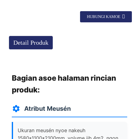
HUBUNGI KAMOE
Detail Produk
Bagian asoe halaman rincian
produk:
Atribut Meusén
Ukuran meusén nyoe nakeuh
1580*1100*2100mm, volume jih 4m2, ngon