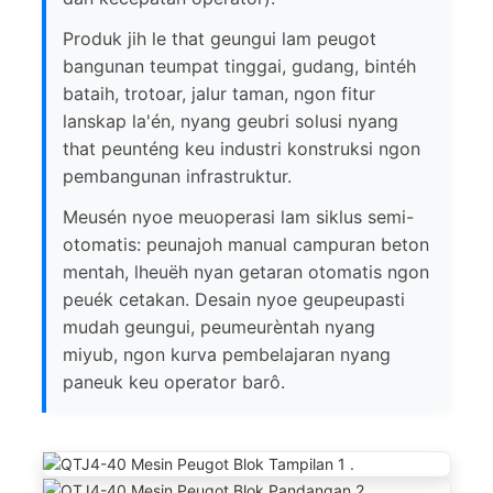
Produk jih le that geungui lam peugot
bangunan teumpat tinggai, gudang, bintéh
bataih, trotoar, jalur taman, ngon fitur
lanskap la'én, nyang geubri solusi nyang
that peunténg keu industri konstruksi ngon
pembangunan infrastruktur.
Meusén nyoe meuoperasi lam siklus semi-
otomatis: peunajoh manual campuran beton
mentah, lheuëh nyan getaran otomatis ngon
peuék cetakan. Desain nyoe geupeupasti
mudah geungui, peumeurèntah nyang
miyub, ngon kurva pembelajaran nyang
paneuk keu operator barô.