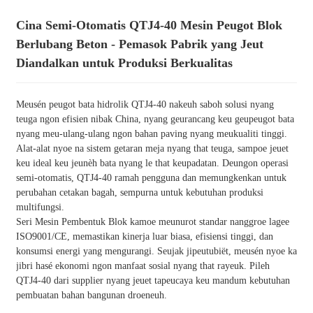
Cina Semi-Otomatis QTJ4-40 Mesin Peugot Blok
Berlubang Beton - Pemasok Pabrik yang Jeut
Diandalkan untuk Produksi Berkualitas
Meusén peugot bata hidrolik QTJ4-40 nakeuh saboh solusi nyang
teuga ngon efisien nibak China, nyang geurancang keu geupeugot bata
nyang meu-ulang-ulang ngon bahan paving nyang meukualiti tinggi.
Alat-alat nyoe na sistem getaran meja nyang that teuga, sampoe jeuet
keu ideal keu jeunèh bata nyang le that keupadatan. Deungon operasi
semi-otomatis, QTJ4-40 ramah pengguna dan memungkenkan untuk
perubahan cetakan bagah, sempurna untuk kebutuhan produksi
multifungsi.
Seri Mesin Pembentuk Blok kamoe meunurot standar nanggroe lagee
ISO9001/CE, memastikan kinerja luar biasa, efisiensi tinggi, dan
konsumsi energi yang mengurangi. Seujak jipeutubiët, meusén nyoe ka
jibri hasé ekonomi ngon manfaat sosial nyang that rayeuk. Pileh
QTJ4-40 dari supplier nyang jeuet tapeucaya keu mandum kebutuhan
pembuatan bahan bangunan droeneuh.