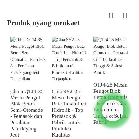
Produk nyang meukaet
C
P
QTJ4-25 Mesin
P
Peugot Blok
China QTJ4-35
Cina SY2-25
B
Beton Otomatis
Mesin Peugot
Mesin Peugot
u
- Pemasok Cina
Blok Beton
Bata Tanah Liat
B
Berkualitas
Semi-Otomatis
Hidrolik - Top
B
Tinggi & Solusi
- Pemasok dan
Pemasok &
Pabrik
Peralatan
Pabrik untuk
Pabrik yang
Produksi
Jeut
Kualitas