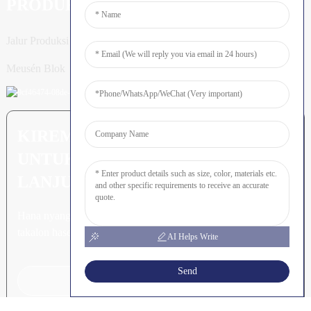
PRODUK
Jalur Produksi Tiang
Meusén Blok
KIREM PERTANYAAN: SIAP
UNTUK MEURUNOE LEUBEH
LANJUT
Hana nyang leubeh jroh nibak
takalon hasee akhe.
AI Helps Write
Send
Klik Keu Tanyoeng