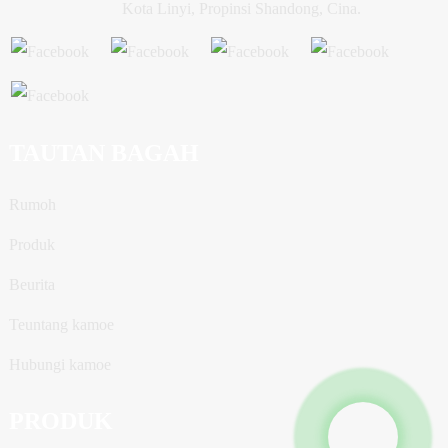
Kota Linyi, Propinsi Shandong, Cina.
TAUTAN BAGAH
Rumoh
Produk
Beurita
Teuntang kamoe
Hubungi kamoe
PRODUK