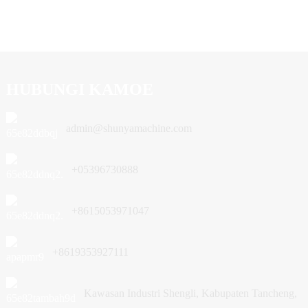
HUBUNGI KAMOE
admin@shunyamachine.com
+05396730888
+8615053971047
+8619353927111
Kawasan Industri Shengli, Kabupaten Tancheng,