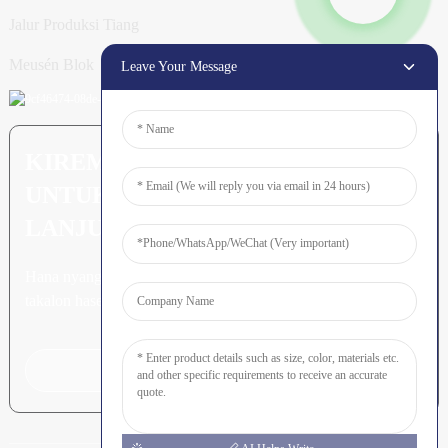
Jalur Produksi Tiang
Meusén Blok
Leave Your Message
KIREM PERTANYAAN: SIAP
UNTUK MEURUNOE LEUBEH
LANJUT
Hana nyang leubeh jroh nibak
takalon hasee akhe.
Klik Keu Tanyoeng