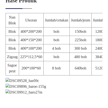
Hase Produk
Nan
Ukoran
Jumlah/cetakan
Jumlah/jeum
Jumlah/8
Blok
Blok
400*200*200
boh
150boh
1200 bo
Blok
400*150*200
boh
225boh
1800 bo
Blok
400*100*200
4 boh
300 boh
2400 bo
Zigzag
225*112,5*60
boh
480 boh
3840 bo
Sagoe
200*100*60
8 boh
640boh
5120 bo
peut