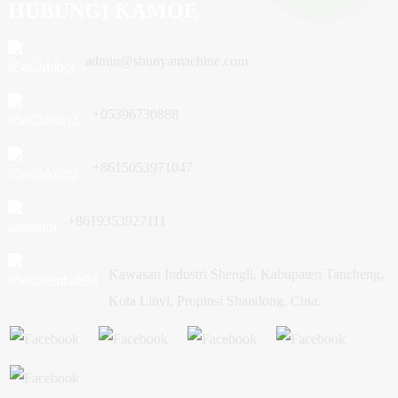
HUBUNGI KAMOE
admin@shunyamachine.com
+05396730888
+8615053971047
+8619353927111
Kawasan Industri Shengli, Kabupaten Tancheng,
Kota Linyi, Propinsi Shandong, Cina.