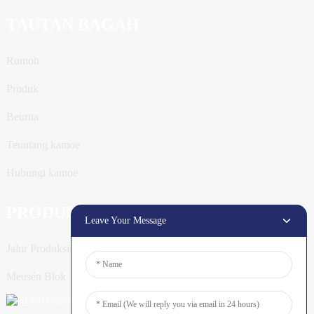
TAUTAN BAGAH
Rumoh
Produk
Beurita
Teuntang kamoe
Hubungi kamoe
PRODUK
Leave Your Message
Jalur Produksi Tiang
Meusén Blok