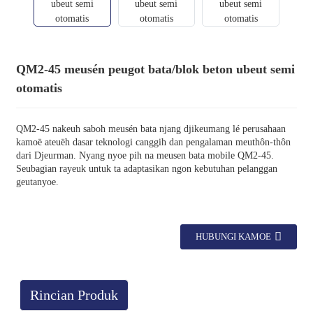
QM2-45 meusén peugot bata/blok beton ubeut semi
otomatis
QM2-45 nakeuh saboh meusén bata njang djikeumang lé perusahaan
kamoë ateuëh dasar teknologi canggih dan pengalaman meuthôn-thôn
dari Djeurman. Nyang nyoe pih na meusen bata mobile QM2-45.
Seubagian rayeuk untuk ta adaptasikan ngon kebutuhan pelanggan
geutanyoe.
HUBUNGI KAMOE
Rincian Produk