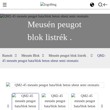
Meusén peugot
blok listrék .
Rumoh
Meusén Blok
Meusén peugot blok listrék .
QM2-
45 meusén peugot bata/blok beton ubeut semi otomatis