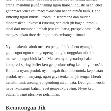
arang, mandum jeunèh tailing ngon limbah industri la'én jeuët
geuproses jeuët keu macam-macam bahan bintéh barô. Hana
sintering ngon kukus. Proses jih sederhana dan mudah
dioperasikan, investasi kureung dan efek jih bagah, produk
ideal dari meuubah limbah jeut keu harta, prospek pasai luah,
menyesuaikan droe deungon perkembangan situasi.
Nyan nakeuh saboh meusén peugot blok ubeut nyang ka
geupeugot ngon cara geupeugabong keunggulan nibak le
meusén peugot blok la'én. Meusén nyoe geuadopsi alat
kompresi spring buffer keu geupeukureuëng keunong meusén.
Kareuna nyan, produk nyan bagah that teubeuntuk, kepadatan
produk nyan manyang, ngon gaya teukanan jih teuga. Lheuh
transformasi, ureung jeut geudong ateuh bata. Deungon meusén
nyoe, konsumsi bahan jeuet geupeukureuëng. Nyoe keuh
pilihan nyang ideal keu pelanggan.
Keuntongan Jih