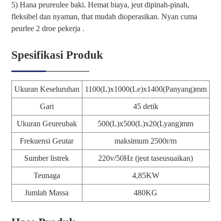
5) Hana peureulee baki. Hemat biaya, jeut dipinah-pinah,
fleksibel dan nyaman, that mudah dioperasikan. Nyan cuma
peurlee 2 droe pekerja .
Spesifikasi Produk
Ukuran Keseluruhan
1100(L)x1000(Le)x1400(Panyang)mm
Gari
45 detik
Ukuran Geureubak
500(L)x500(L)x20(Lyang)mm
Frekuensi Geutar
maksimum 2500r/m
Sumber listrek
220v/50Hz (jeut taseusuaikan)
Teunaga
4,85KW
Jumlah Massa
480KG