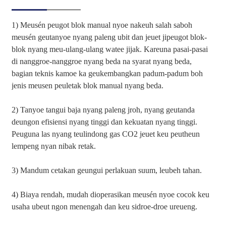
1) Meusén peugot blok manual nyoe nakeuh salah saboh
meusén geutanyoe nyang paleng ubit dan jeuet jipeugot blok-
blok nyang meu-ulang-ulang watee jijak. Kareuna pasai-pasai
di nanggroe-nanggroe nyang beda na syarat nyang beda,
bagian teknis kamoe ka geukembangkan padum-padum boh
jenis meusen peuletak blok manual nyang beda.
2) Tanyoe tangui baja nyang paleng jroh, nyang geutanda
deungon efisiensi nyang tinggi dan kekuatan nyang tinggi.
Peuguna las nyang teulindong gas CO2 jeuet keu peutheun
lempeng nyan nibak retak.
3) Mandum cetakan geungui perlakuan suum, leubeh tahan.
4) Biaya rendah, mudah dioperasikan meusén nyoe cocok keu
usaha ubeut ngon menengah dan keu sidroe-droe ureueng.