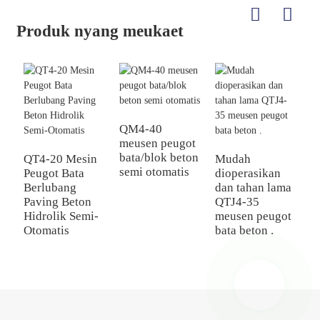
Produk nyang meukaet
QM4-40
meusen peugot
bata/blok beton
QT4-20 Mesin
Mudah
Q
semi otomatis
Peugot Bata
dioperasikan
P
Berlubang
dan tahan lama
B
Paving Beton
QTJ4-35
S
Hidrolik Semi-
meusen peugot
M
Otomatis
bata beton .