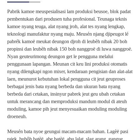
Pabrik kamoe meuspesialisasi lam produksi beusoe, blok padat
pembentukan dari produsen tuha profesional. Teunaga teknis
kamoe nyang teuga, alat nyang jroh, alat tes nyang lengkap,
teknologi manufaktur nyang maju. Meusén njang djipeugot lé
pabrék kamoë meukat deungon djroh di leubèh nibak 20 boh
propinsi dan leubèh nibak 150 boh nanggroë di luwa nanggroë.
Nyan geuteurimong deungon get le pengguna melalui
penggunaan lapangan. Meunan cit keu lini produksi otomatis
nyang dilengkapi ngon mixer, kendaraan pengisian dan alat-alat
laen, meunurot kebutuhan lokal pengguna cit jeut geuproses
berbagai jenis bata nyang berbeda dan ukuran bata nyang
berbeda dari cetakan, insinyur pabrek jeut geu ubah cetakan
untuk merancang dan memproduksi mandum modul di ateuh
moduling, kamoe pih jeut menyesuaikan moduling moduling
droeneuh.
Meusén bata nyoe geungui macam-macam bahan. Lagèë pasi
rajek, bubôh batèë, abe batèë, abu lalat, slag arang, gangue