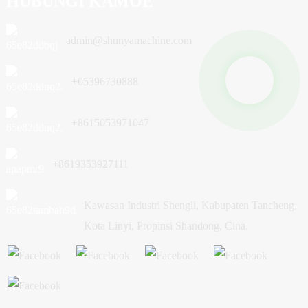
HUBUNGI KAMOE
admin@shunyamachine.com
+05396730888
+8615053971047
+8619353927111
Kawasan Industri Shengli, Kabupaten Tancheng,
Kota Linyi, Propinsi Shandong, Cina.