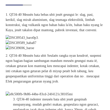
1. QTJ4-40 Meusén bata bebas ubit jeuët geungui le: slag, pasi,
kerikil, slag mirah aluminium, slag teumaga elektrolitik, limbah
konstruksi, slag vulkanik ngon bahan baku la'én, bahan baku nyang le
Kaya, jeuët takalon dipat mantong, pabrek investasi, that conveni.
2. QTJ4-40 Meusén bata ubit Seulaén rangka nyan keudroë, suspensi
ngon bagian-bagian sambungan mandum meusén geungui mata ië,
cetakan getaran kon mantong keu meucapai indenter, kotak cetakan,
inti cetakan ngon getaran pelat di miyup peuët boh tabung, keu
geupeupastikan uniformitas tinggi dari operation dan no . meucapai
Efek pengurangan getaran nyang jroh.
3. QTJ4-40 indenter meusén bata ubit jeuët geupinah
meupanyang, mudah geubri makan, geupeulara ngon geucuci,
seudangkan jarak drop indenter ubit, hanya 20mm, di saboh