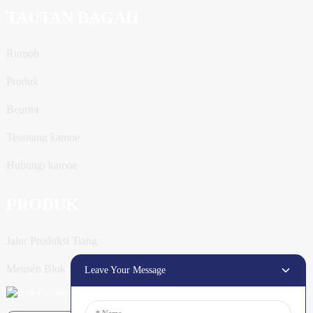
TAUTAN BAGAH
Rumoh
Produk
Beurita
Teuntang kamoe
Hubungi kamoe
PRODUK
Jalur Produksi Tiang
Meusén Blok
Leave Your Message