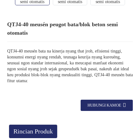
QTJ4-40 meusén peugot bata/blok beton semi
otomatis
QTJ4-40 meusén bata na kinerja nyang that jroh, efisiensi tinggi,
konsumsi energi nyang rendah, teunaga keurija nyang kureuëng,
seusuai ngon standar internasional, ka meucapai manfaat ekonomi
ngon sosial nyang jroh sejak geupeuduëk bak pasai, nakeuh alat ideal
keu produksi blok-blok nyang meukualiti tinggi, QTJ4-40 meusén bata
fitur utama:
HUBUNGI KAMOE
Rincian Produk