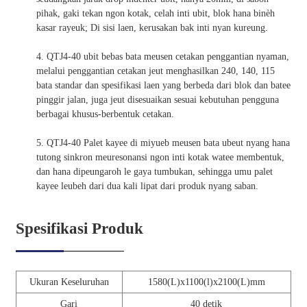
pihak, gaki tekan ngon kotak, celah inti ubit, blok hana binèh
kasar rayeuk; Di sisi laen, kerusakan bak inti nyan kureung.
4. QTJ4-40 ubit bebas bata meusen cetakan penggantian nyaman,
melalui penggantian cetakan jeut menghasilkan 240, 140, 115
bata standar dan spesifikasi laen yang berbeda dari blok dan batee
pinggir jalan, juga jeut disesuaikan sesuai kebutuhan pengguna
berbagai khusus-berbentuk cetakan.
5. QTJ4-40 Palet kayee di miyueb meusen bata ubeut nyang hana
tutong sinkron meuresonansi ngon inti kotak watee membentuk,
dan hana dipeungaroh le gaya tumbukan, sehingga umu palet
kayee leubeh dari dua kali lipat dari produk nyang saban.
Spesifikasi Produk
Ukuran Keseluruhan
1580(L)x1100(l)x2100(L)mm
Gari
40 detik