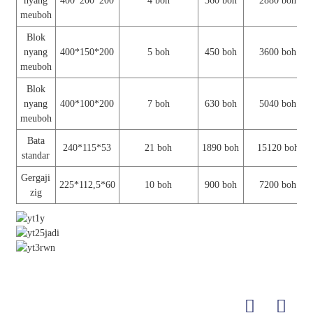
nyang
400*200*200
4 boh
360 boh
2880 boh
meuboh
Blok
nyang
400*150*200
5 boh
450 boh
3600 boh
meuboh
Blok
nyang
400*100*200
7 boh
630 boh
5040 boh
meuboh
Bata
240*115*53
21 boh
1890 boh
15120 boh
standar
Gergaji
225*112,5*60
10 boh
900 boh
7200 boh
zig