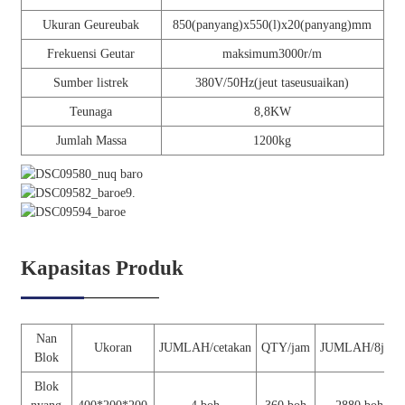
Ukuran Geureubak
850(panyang)x550(l)x20(panyang)mm
Frekuensi Geutar
maksimum3000r/m
Sumber listrek
380V/50Hz(jeut taseusuaikan)
Teunaga
8,8KW
Jumlah Massa
1200kg
Kapasitas Produk
Nan
Ukoran
JUMLAH/cetakan
QTY/jam
JUMLAH/8jam
Blok
Blok