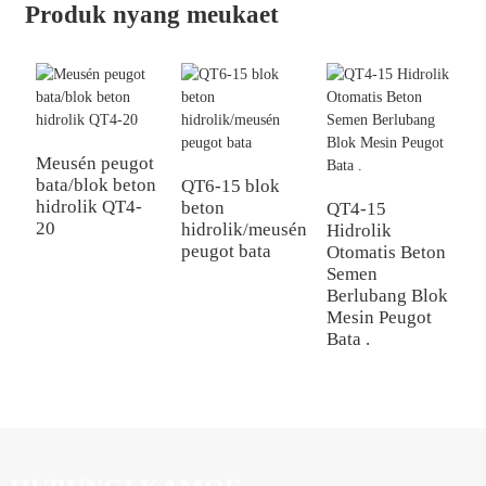
Produk nyang meukaet
Meusén peugot
M
bata/blok beton
B
QT6-15 blok
hidrolik QT4-
Q
beton
QT4-15
20
O
hidrolik/meusén
Hidrolik
peugot bata
Otomatis Beton
Semen
Berlubang Blok
Mesin Peugot
Bata .