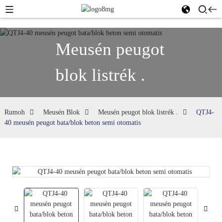
Meusén peugot
blok listrék .
Rumoh
Meusén Blok
Meusén peugot blok listrék .
QTJ4-
40 meusén peugot bata/blok beton semi otomatis