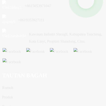
+8615053971047
+8619353927111
Kawasan Industri Shengli, Kabupaten Tancheng,
Kota Linyi, Propinsi Shandong, Cina.
TAUTAN BAGAH
Rumoh
Produk