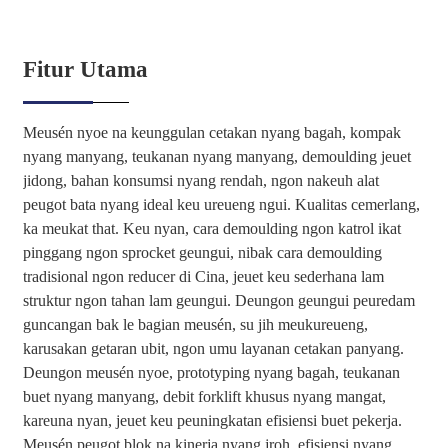
Fitur Utama
Meusén nyoe na keunggulan cetakan nyang bagah, kompak
nyang manyang, teukanan nyang manyang, demoulding jeuet
jidong, bahan konsumsi nyang rendah, ngon nakeuh alat
peugot bata nyang ideal keu ureueng ngui. Kualitas cemerlang,
ka meukat that. Keu nyan, cara demoulding ngon katrol ikat
pinggang ngon sprocket geungui, nibak cara demoulding
tradisional ngon reducer di Cina, jeuet keu sederhana lam
struktur ngon tahan lam geungui. Deungon geungui peuredam
guncangan bak le bagian meusén, su jih meukureueng,
karusakan getaran ubit, ngon umu layanan cetakan panyang.
Deungon meusén nyoe, prototyping nyang bagah, teukanan
buet nyang manyang, debit forklift khusus nyang mangat,
kareuna nyan, jeuet keu peuningkatan efisiensi buet pekerja.
Meusén peugot blok na kinerja nyang jroh, efisiensi nyang