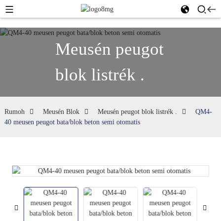
Meusén peugot
blok listrék .
Rumoh
Meusén Blok
Meusén peugot blok listrék .
QM4-
40 meusen peugot bata/blok beton semi otomatis