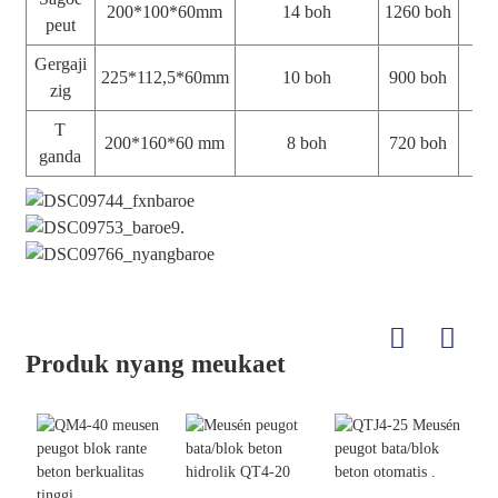
200*100*60mm
14 boh
1260 boh
1
peut
Gergaji
225*112,5*60mm
10 boh
900 boh
7
zig
T
200*160*60 mm
8 boh
720 boh
5
ganda
Produk nyang meukaet