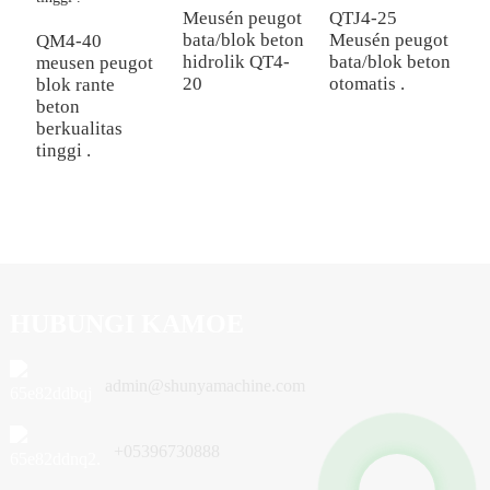
Meusén peugot
QTJ4-25
Q
bata/blok beton
Meusén peugot
h
QM4-40
hidrolik QT4-
bata/blok beton
p
meusen peugot
20
otomatis .
blok rante
beton
berkualitas
tinggi .
HUBUNGI KAMOE
admin@shunyamachine.com
+05396730888