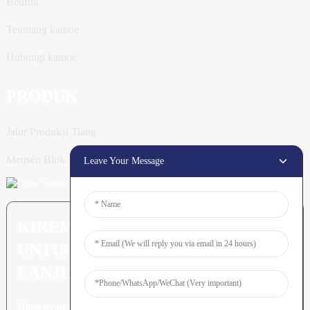
Beurita
Teuntang kamoe
Hubungi kamoe
PRODUK
Jalur Produksi Tiang
Meusén Blok
Leave Your Message
KIREM PERTANYAAN: SIAP
UNTUK MEURUNOE LEUBEH
LANJUT
Hana nyang leubeh jroh nibak