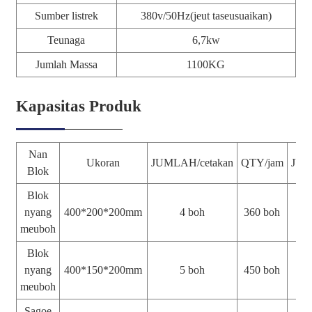
Sumber listrek
380v/50Hz(jeut taseusuaikan)
Teunaga
6,7kw
Jumlah Massa
1100KG
Kapasitas Produk
Nan
Ukoran
JUMLAH/cetakan
QTY/jam
JUM
Blok
Blok
nyang
400*200*200mm
4 boh
360 boh
2
meuboh
Blok
nyang
400*150*200mm
5 boh
450 boh
3
meuboh
Sagoe