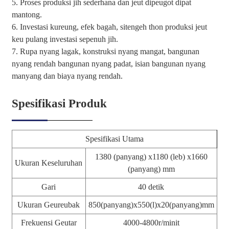
5. Proses produksi jih sederhana dan jeut dipeugot dipat
mantong.
6. Investasi kureung, efek bagah, sitengeh thon produksi jeut
keu pulang investasi sepenuh jih.
7. Rupa nyang lagak, konstruksi nyang mangat, bangunan
nyang rendah bangunan nyang padat, isian bangunan nyang
manyang dan biaya nyang rendah.
Spesifikasi Produk
Spesifikasi Utama
1380 (panyang) x1180 (leb) x1660
Ukuran Keseluruhan
(panyang) mm
Gari
40 detik
Ukuran Geureubak
850(panyang)x550(l)x20(panyang)mm
Frekuensi Geutar
4000-4800r/minit