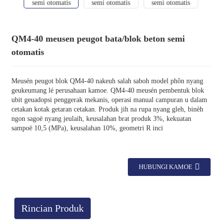
QM4-40 meusen peugot bata/blok beton semi
otomatis
Meusén peugot blok QM4-40 nakeuh salah saboh model phôn nyang
geukeumang lé perusahaan kamoe. QM4-40 meusén pembentuk blok
ubit geuadopsi penggerak mekanis, operasi manual campuran u dalam
cetakan kotak getaran cetakan. Produk jih na rupa nyang gleh, binèh
ngon sagoë nyang jeulaih, keusalahan brat produk 3%, kekuatan
sampoë 10,5 (MPa), keusalahan 10%, geometri R inci
HUBUNGI KAMOE
Rincian Produk