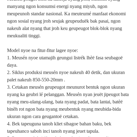
manyang ngon konsumsi energi nyang miyub, ngon
meupeunoh standar nasional. Ka meuteumé manfaat ekonomi
ngon sosial nyang jroh seujak geupeuduëk bak pasai, ngon
nakeuh alat nyang that jroh keu geupeugot blok-blok nyang
meukualiti tinggi.
Model nyoe na fitur-fitur lagee nyoe:
1. Meusén nyoe utamajih geungui listrék lhèë fasa seubagoë
daya.
2. Siklus produksi meusén nyoe nakeuh 40 detik, dan ukuran
palet nakeuh 850-550-20mm .
3. Cetakan meusén geupeugot meunurot bentuk ngon ukuran
nyang ka geubri lé pelanggan. Meusén nyan jeuët jipeugot bata
nyang meu-ulang-ulang, bata nyang padat, bata lantai, batèë
binèh rot ngon bata nyang meubentuk nyang meubida-bida
ukuran ngon cara geugantoë cetakan.
4. Bek tapeuguna tanoh kliet sibagoe bahan baku, bek
tapeuhanco saboh inci tanoh nyang jeuet tapula.