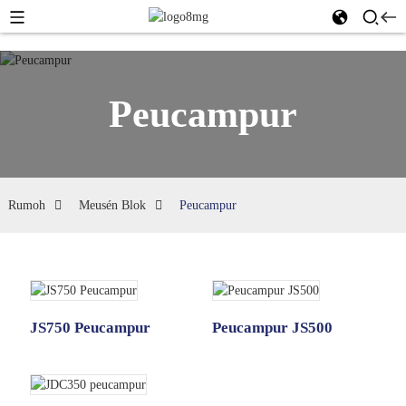
Peucampur
Rumoh
Meusén Blok
Peucampur
JS750 Peucampur
Peucampur JS500