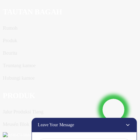
TAUTAN BAGAH
Rumoh
Produk
Beurita
Teuntang kamoe
Hubungi kamoe
PRODUK
Jalur Produksi Tiang
Meusén Blok
Leave Your Message