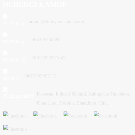
HUBUNGI KAMOE
admin@shunyamachine.com
+05396730888
+8615053971047
+8619353927111
Kawasan Industri Shengli, Kabupaten Tancheng,
Kota Linyi, Propinsi Shandong, Cina.