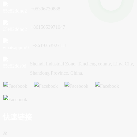
+05396730888
+8615053971047
+8619353927111
Shengli Industrial Zone, Tancheng county, Linyi City,
Shandong Province, China.
快速链接
家