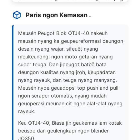
Paris ngon Kemasan .
Meusén Peugot Blok QTJ4-40 nakeuh
meusén nyang ka geupeureformasi deungon
desain nyang wajar, sifeuët nyang
meukeunong, ngon moto getaran nyang
super teuga. Dan jipeugot batèë bata
deungon kualitas nyang jroh, keupadatan
nyang rayeuk, dan teuga nyang manyang.
Meusén nyoe geuadopsi top push and pull
ngon scraper otomatis, nyang mudah
geuoperasi meunan cit ngon alat-alat nyang
rayeuk.
Keu QTJ4-40, Biasa jih geukemas lam kotak
beusoe dan geulengkapi ngon blender
JQ350.