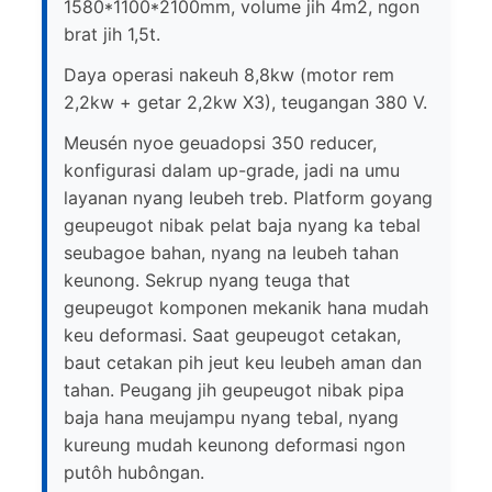
1580*1100*2100mm, volume jih 4m2, ngon
brat jih 1,5t.
Daya operasi nakeuh 8,8kw (motor rem
2,2kw + getar 2,2kw X3), teugangan 380 V.
Meusén nyoe geuadopsi 350 reducer,
konfigurasi dalam up-grade, jadi na umu
layanan nyang leubeh treb. Platform goyang
geupeugot nibak pelat baja nyang ka tebal
seubagoe bahan, nyang na leubeh tahan
keunong. Sekrup nyang teuga that
geupeugot komponen mekanik hana mudah
keu deformasi. Saat geupeugot cetakan,
baut cetakan pih jeut keu leubeh aman dan
tahan. Peugang jih geupeugot nibak pipa
baja hana meujampu nyang tebal, nyang
kureung mudah keunong deformasi ngon
putôh hubôngan.