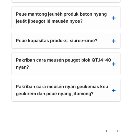
Peue mantong jeunèh produk beton nyang
jeuët jipeugot lé meusén nyoe?
Peue kapasitas produksi siuroe-uroe?
Pakriban cara meusén peugot blok QTJ4-40
nyan?
Pakriban cara meusén nyan geukemas keu
geukirém dan peuë nyang jitamong?