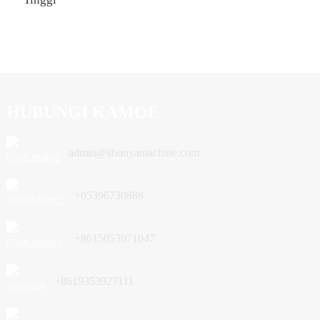
HUBUNGI KAMOE
admin@shunyamachine.com
+05396730888
+8615053971047
+8619353927111