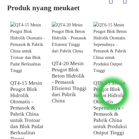
Produk nyang meukaet
QT4-20 Mesin
Peugot Blok
Beton Hidrolik
Q
- Pemasok
M
QT4-15 Mesin
QT6-15 Mesin
Efisiensi Tinggi
B
Peugot Blok
Peugot Blok
dari Pabrik
U
Hidrolik
Beton Hidrolik
China
P
Otomatis -
Otomatis
T
Pemasok &
Sepenuhnya -
P
Pabrik China
Pemasok &
B
untuk Trotoar
Pabrik China
dan Blok Padat
untuk Produksi
Berkualitas
Output Tinggi
Tinggi