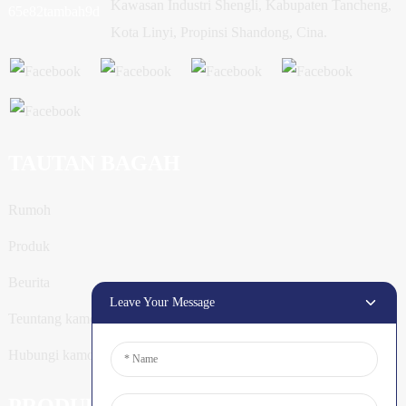
Kawasan Industri Shengli, Kabupaten Tancheng,
Kota Linyi, Propinsi Shandong, Cina.
TAUTAN BAGAH
Rumoh
Produk
Beurita
Leave Your Message
Teuntang kamoe
Hubungi kamoe
PRODUK