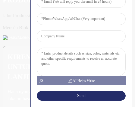
Jalur Produksi Tiang
Meusén Blok
KIREM PERTANYAAN: SIAP
UNTUK MEURUNOE LEUBEH
LANJUT
AI Helps Write
Hana nyang leubeh jroh nibak
Send
takalon hasee akhe.
Klik Keu Tanyoeng