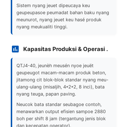
Sistem nyang jeuet dipeucaya keu
geupeupasoe peumadat bahan baku nyang
meunurot, nyang jeuet keu hasé produk
nyang meukualiti tinggi.
Kapasitas Produksi & Operasi .
QTJ4-40, jeunèh meusén nyoe jeuët
geupeugot macam-macam produk beton,
jitamong cit blok-blok standar nyang meu-
ulang-ulang (misaljih, 4*2*2, 8 inci), bata
nyang teuga, papan paving.
Neucok bata standar seubagoe contoh,
menawarkan output efisien sampoe 2880
boh per shift 8 jam (tergantung jenis blok
dan kecepatan operator).