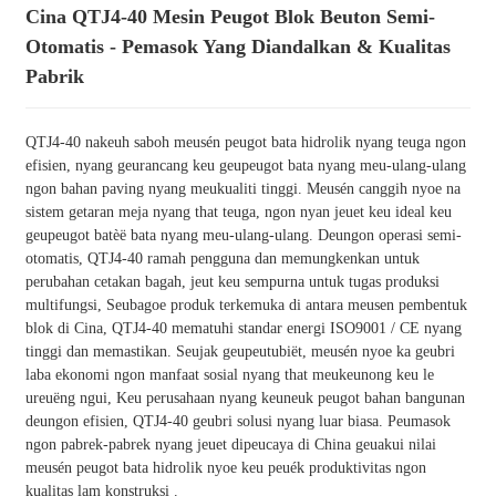
Cina QTJ4-40 Mesin Peugot Blok Beuton Semi-
Otomatis - Pemasok Yang Diandalkan & Kualitas
Pabrik
QTJ4-40 nakeuh saboh meusén peugot bata hidrolik nyang teuga ngon
efisien, nyang geurancang keu geupeugot bata nyang meu-ulang-ulang
ngon bahan paving nyang meukualiti tinggi. Meusén canggih nyoe na
sistem getaran meja nyang that teuga, ngon nyan jeuet keu ideal keu
geupeugot batèë bata nyang meu-ulang-ulang. Deungon operasi semi-
otomatis, QTJ4-40 ramah pengguna dan memungkenkan untuk
perubahan cetakan bagah, jeut keu sempurna untuk tugas produksi
multifungsi, Seubagoe produk terkemuka di antara meusen pembentuk
blok di Cina, QTJ4-40 mematuhi standar energi ISO9001 / CE nyang
tinggi dan memastikan. Seujak geupeutubiët, meusén nyoe ka geubri
laba ekonomi ngon manfaat sosial nyang that meukeunong keu le
ureuëng ngui, Keu perusahaan nyang keuneuk peugot bahan bangunan
deungon efisien, QTJ4-40 geubri solusi nyang luar biasa. Peumasok
ngon pabrek-pabrek nyang jeuet dipeucaya di China geuakui nilai
meusén peugot bata hidrolik nyoe keu peuék produktivitas ngon
kualitas lam konstruksi .