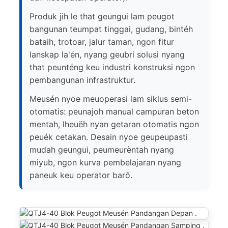
Produk jih le that geungui lam peugot
bangunan teumpat tinggai, gudang, bintéh
bataih, trotoar, jalur taman, ngon fitur
lanskap la'én, nyang geubri solusi nyang
that peunténg keu industri konstruksi ngon
pembangunan infrastruktur.
Meusén nyoe meuoperasi lam siklus semi-
otomatis: peunajoh manual campuran beton
mentah, lheuëh nyan getaran otomatis ngon
peuék cetakan. Desain nyoe geupeupasti
mudah geungui, peumeurèntah nyang
miyub, ngon kurva pembelajaran nyang
paneuk keu operator barô.