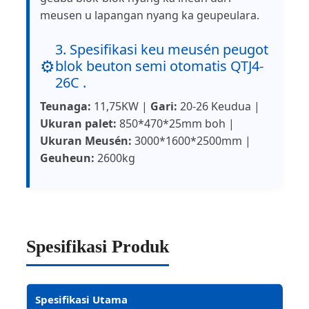
meusen u lapangan nyang ka geupeulara.
3. Spesifikasi keu meusén peugot
⚙️
blok beuton semi otomatis QTJ4-
26C .
Teunaga:
11,75KW |
Gari:
20-26 Keudua |
Ukuran palet:
850*470*25mm boh |
Ukuran Meusén:
3000*1600*2500mm |
Geuheun:
2600kg
Spesifikasi Produk
Spesifikasi Utama