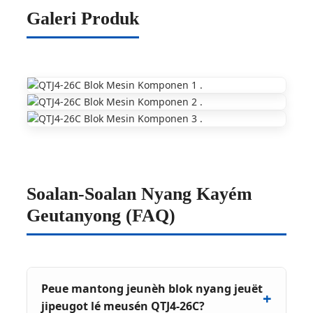
Galeri Produk
Soalan-Soalan Nyang Kayém
Geutanyong (FAQ)
Peue mantong jeunèh blok nyang jeuët
jipeugot lé meusén QTJ4-26C?