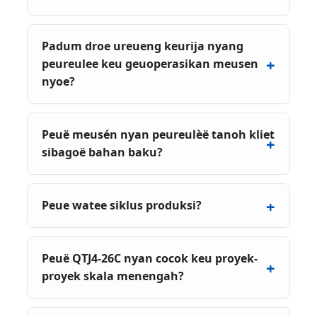
Padum droe ureueng keurija nyang
peureulee keu geuoperasikan meusen
nyoe?
Peuë meusén nyan peureulèë tanoh kliet
sibagoë bahan baku?
Peue watee siklus produksi?
Peuë QTJ4-26C nyan cocok keu proyek-
proyek skala menengah?