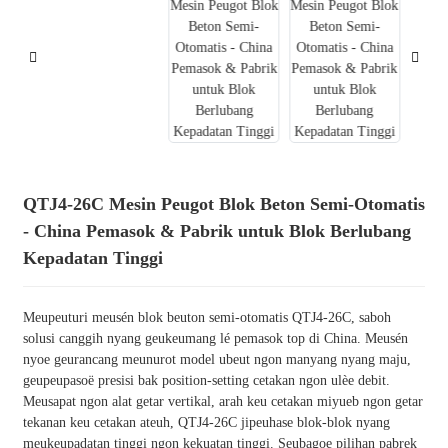
QTJ4-26C Mesin Peugot Blok Beton Semi-Otomatis
- China Pemasok & Pabrik untuk Blok Berlubang
Kepadatan Tinggi
Meupeuturi meusén blok beuton semi-otomatis QTJ4-26C, saboh
solusi canggih nyang geukeumang lé pemasok top di China. Meusén
nyoe geurancang meunurot model ubeut ngon manyang nyang maju,
geupeupasoë presisi bak position-setting cetakan ngon ulèe debit.
Meusapat ngon alat getar vertikal, arah keu cetakan miyueb ngon getar
tekanan keu cetakan ateuh, QTJ4-26C jipeuhase blok-blok nyang
meukeupadatan tinggi ngon kekuatan tinggi. Seubagoe pilihan pabrek