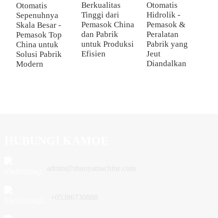
Berkualitas
Otomatis
Otomatis
M
Tinggi dari
Hidrolik -
Sepenuhnya
M
Pemasok China
Pemasok &
Skala Besar -
B
dan Pabrik
Peralatan
Pemasok Top
-
untuk Produksi
Pabrik yang
China untuk
P
Efisien
Jeut
Solusi Pabrik
T
Diandalkan
Modern
B
T
HUBUNGI KAMOE
admin@shunyamachine.com
+05396730888