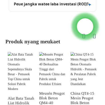
Peue jangka watee laba investasi (ROI)?
Produk nyang meukaet
Meusén Peugot
China QT4-15
Blok Beton
Mesin Peugot
Alat Bata Tanah
C
QM4-40
Blok Beton
Liat Hidrolik
H