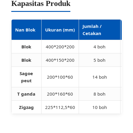
Kapasitas Produk
Jumlah /
Jum
Nan Blok
Ukuran (mm)
Cetakan
Jam
Blok
400*200*200
4 boh
5
Blok
400*150*200
5 boh
6
Sagoe
200*100*60
14 boh
14
peut
T ganda
200*160*60
8 boh
9
Zigzag
225*112,5*60
10 boh
11