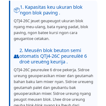
1. Kapasitas keu ukuran blok
📦
ngon blok paving .
QTJ4-26C jeuet geupeugot ukuran blok
nyang meu-ulang, bata nyang padat, blok
paving, ngon batee kursi ngon cara
geugantoe cetakan.
2. Meusén blok beuton semi
👥
otomatis QTJ4-26C peureulèë 6
droë ureuëng keurija .
QTJ4-26C peureulee 6 droe pekerja. Sidroe
ureung geuoperasikan mixer dan geutamah
bahan baku lam mixer nyan. Sidroe ureueng
geutamah palet dan geubantu bak
geuoperasikan mixer. Sidroe ureung nyang
peugot meusen blok. Lhee droe ureung
geuba blok-blok nyang ka lheuh dari