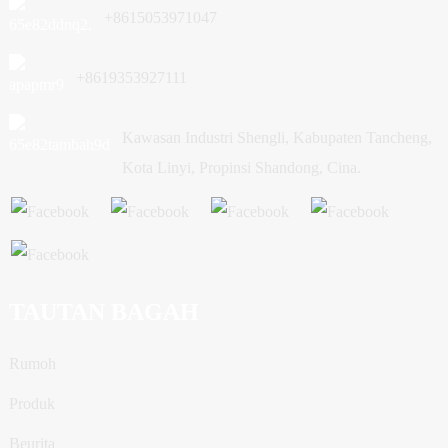
+8615053971047
+8619353927111
Kawasan Industri Shengli, Kabupaten Tancheng,
Kota Linyi, Propinsi Shandong, Cina.
TAUTAN BAGAH
Rumoh
Produk
Beurita