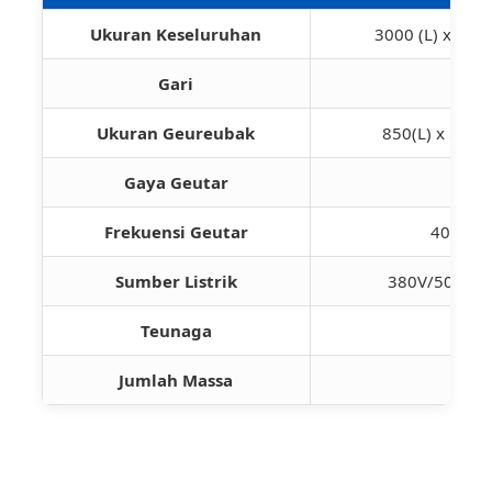
Ukuran Keseluruhan
3000 (L) x 180
Gari
Ukuran Geureubak
850(L) x 550(
Gaya Geutar
Frekuensi Geutar
4000-4
Sumber Listrik
380V/50Hz (j
Teunaga
19
Jumlah Massa
3