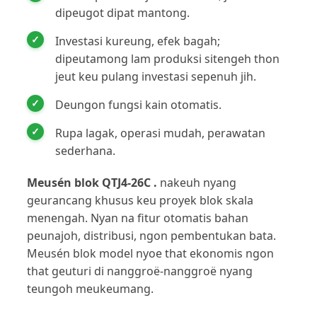
dipeugot dipat mantong.
Investasi kureung, efek bagah;
dipeutamong lam produksi sitengeh thon
jeut keu pulang investasi sepenuh jih.
Deungon fungsi kain otomatis.
Rupa lagak, operasi mudah, perawatan
sederhana.
Meusén blok QTJ4-26C .
nakeuh nyang
geurancang khusus keu proyek blok skala
menengah. Nyan na fitur otomatis bahan
peunajoh, distribusi, ngon pembentukan bata.
Meusén blok model nyoe that ekonomis ngon
that geuturi di nanggroë-nanggroë nyang
teungoh meukeumang.