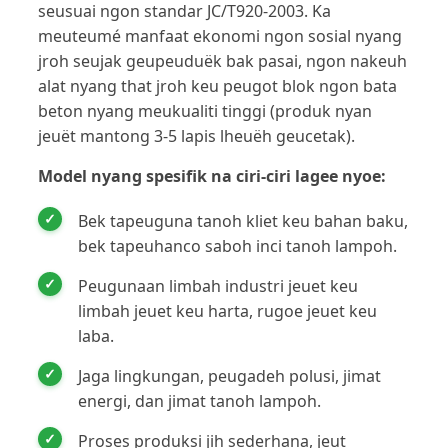
seusuai ngon standar JC/T920-2003. Ka
meuteumé manfaat ekonomi ngon sosial nyang
jroh seujak geupeuduëk bak pasai, ngon nakeuh
alat nyang that jroh keu peugot blok ngon bata
beton nyang meukualiti tinggi (produk nyan
jeuët mantong 3-5 lapis lheuëh geucetak).
Model nyang spesifik na ciri-ciri lagee nyoe:
Bek tapeuguna tanoh kliet keu bahan baku,
bek tapeuhanco saboh inci tanoh lampoh.
Peugunaan limbah industri jeuet keu
limbah jeuet keu harta, rugoe jeuet keu
laba.
Jaga lingkungan, peugadeh polusi, jimat
energi, dan jimat tanoh lampoh.
Proses produksi jih sederhana, jeut