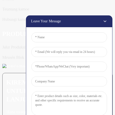
Teuntang kamoe
Hubungi kamoe
Leave Your Message
PRODUK
Jalur Produksi Tiang
Meusén Blok
KIREM PERTANYAAN: SIAP
UNTUK MEURUNOE LEUBEH
LANJUT
Hana nyang leubeh jroh nibak