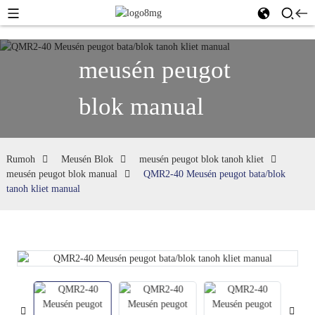
meusén peugot
blok manual
Rumoh
Meusén Blok
meusén peugot blok tanoh kliet
meusén peugot blok manual
QMR2-40 Meusén peugot bata/blok
tanoh kliet manual