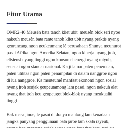
Fitur Utama
QMR2-40 Meusén bata tanoh kliet ubit, meusén blok seri nyoe
nakeuh meusén bata rante tanoh kliet ubit nyang praktis nyang
geurancang ngon geukeumang lé perusahaan Shunya meunurot
pasai Afrika ngon Amerika Selatan, ngon kinerja nyang jroh,
efisiensi nyang tinggi ngon konsumsi energi nyang miyub,
seusuai ngon standar nasional. Ka ji lamar paten penemuan,
paten utilitas ngon paten penampilan di dalam nanggroe ngon
di lua nanggroe. Ka meuteumé manfaat ekonomi ngon sosial
nyang jroh seujak geupeutamong lam pasai, ngon nakeuh alat
nyang that jroh keu geupeugot blok-blok nyang meukualiti
tinggi.
Bak masa jinoe, le pasai di donya mantong lam keuadaan
jangka panyang penggunaan bata jaroe lam skala rayeuk,