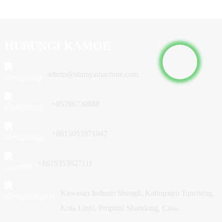
HUBUNGI KAMOE
admin@shunyamachine.com
+05396730888
+8615053971047
+8619353927111
Kawasan Industri Shengli, Kabupaten Tancheng,
Kota Linyi, Propinsi Shandong, Cina.