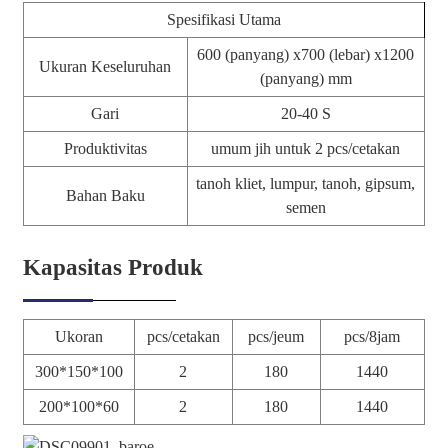
Spesifikasi Utama
600 (panyang) x700 (lebar) x1200
Ukuran Keseluruhan
(panyang) mm
Gari
20-40 S
Produktivitas
umum jih untuk 2 pcs/cetakan
tanoh kliet, lumpur, tanoh, gipsum,
Bahan Baku
semen
Kapasitas Produk
Ukoran
pcs/cetakan
pcs/jeum
pcs/8jam
300*150*100
2
180
1440
200*100*60
2
180
1440