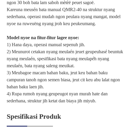
ngon 30 boh bata lam saboh mètèë peuet sagoë.
Kareuna meusén bata manual QMR2-40 na struktur nyang
sederhana, operasi mudah ngon peulara nyang mangat, model
nyoe na ruweuëng nyang jroh keu peukeumang.
Model nyoe na fitur-fitur lagee nyoe:
1) Hana daya, operasi manual sepenuh jih.
2) Meunurot cetakan nyang meulaén jeuet geupeuhasé beuntuk
nyang meulaén, spesifikasi bata nyang meulapéh nyang
meulaén, bata nyang saleng meuikat.
3) Meubagoe macam bahan baku, jeut keu bahan baku
campuran tanoh ngon semen biasa, jeut cit keu abu lalat ngon
bahan baku laen jih.
4) Rupa rumoh nyang geupeugot nyan murah hate dan
sederhana, struktur jih ketat dan biaya jih miyub.
Spesifikasi Produk