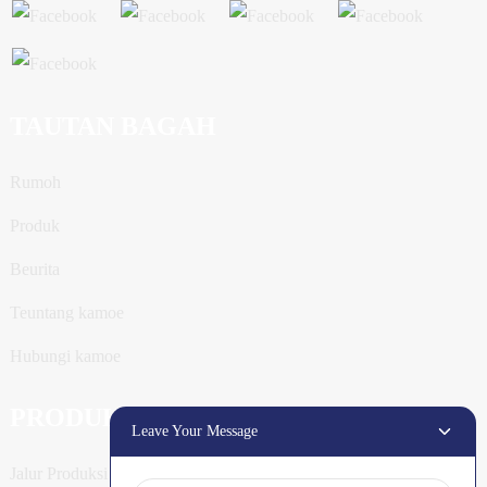
TAUTAN BAGAH
Rumoh
Produk
Beurita
Teuntang kamoe
Hubungi kamoe
PRODUK
Leave Your Message
Jalur Produksi Tiang