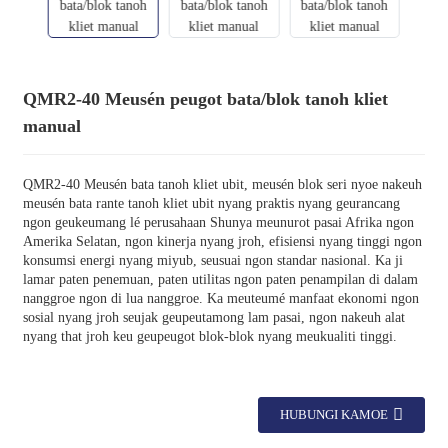
QMR2-40 Meusén peugot bata/blok tanoh kliet
manual
QMR2-40 Meusén bata tanoh kliet ubit, meusén blok seri nyoe nakeuh
meusén bata rante tanoh kliet ubit nyang praktis nyang geurancang
ngon geukeumang lé perusahaan Shunya meunurot pasai Afrika ngon
Amerika Selatan, ngon kinerja nyang jroh, efisiensi nyang tinggi ngon
konsumsi energi nyang miyub, seusuai ngon standar nasional. Ka ji
lamar paten penemuan, paten utilitas ngon paten penampilan di dalam
nanggroe ngon di lua nanggroe. Ka meuteumé manfaat ekonomi ngon
sosial nyang jroh seujak geupeutamong lam pasai, ngon nakeuh alat
nyang that jroh keu geupeugot blok-blok nyang meukualiti tinggi.
HUBUNGI KAMOE