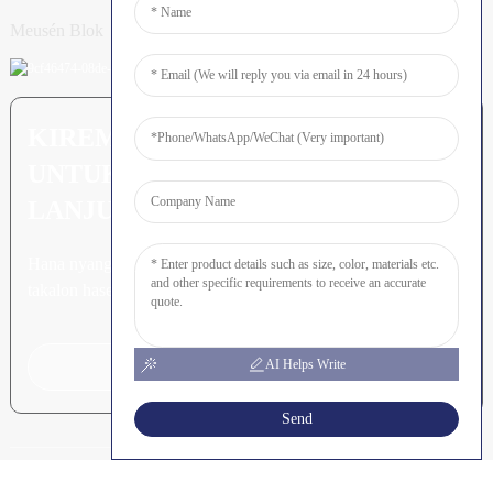
Meusén Blok
KIREM PERTANYAAN: SIAP
UNTUK MEURUNOE LEUBEH
LANJUT
Hana nyang leubeh jroh nibak
takalon hasee akhe.
AI Helps Write
Klik Keu Tanyoeng
Send
HAK CIPTA © SHUNYA CO.