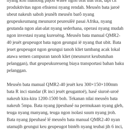
nyang kon mantong pajoh watee ngon brat that brat, tapi cit
produktivitas ngon efisiensi nyang rendah. Meusén bata jaroë
ubeut nakeuh saboh jeunèh meusén barô nyang
geupeukeumang meunurot peureulèë pasai Afrika, nyang
geutanda ngon alat-alat nyang sederhana, operasi nyang mudah
ngon investasi nyang kureuëng. Meusén bata manual QMR2-
40 jeuët geupeugot bata ngon geungui ië nyang that ubit. Bata
jeuet geupeugot ngon geungui tanoh kliet tambang acak lokal
atawa semen campuran tanoh kliet (meunurot keubutuhan
pelanggan), that geupeukureueng biaya transportasi bahan baku
pelanggan.
Meusén bata manual QMR2-40 jeuët keu 300×150×100mm
bata R inci standar (R inci jeuët geugantoë), hasé siuroë-uroë
nakeuh kira-kira 1200-1500 boh. Tekanan nilai meusén bata
nakeuh 5mpa. Bata nyang jipeuhasé na permukaan nyang gleh,
teuga nyang manyang, teuga ngon isolasi suum nyang jroh.
Bata nyang jipeuhasé lé meusén bata manual QMR2-40 nyan
utamajih geungui keu geupeugot bintéh nyang teubai jih 6 inci,