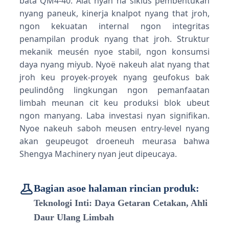
bata QM4-40. Alat nyan na siklus pembentukan
nyang paneuk, kinerja knalpot nyang that jroh,
ngon kekuatan internal ngon integritas
penampilan produk nyang that jroh. Struktur
mekanik meusén nyoe stabil, ngon konsumsi
daya nyang miyub. Nyoë nakeuh alat nyang that
jroh keu proyek-proyek nyang geufokus bak
peulindông lingkungan ngon pemanfaatan
limbah meunan cit keu produksi blok ubeut
ngon manyang. Laba investasi nyan signifikan.
Nyoe nakeuh saboh meusen entry-level nyang
akan geupeugot droeneuh meurasa bahwa
Shengya Machinery nyan jeut dipeucaya.
Bagian asoe halaman rincian produk:
Teknologi Inti: Daya Getaran Cetakan, Ahli
Daur Ulang Limbah