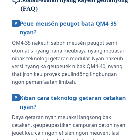
(FAQ)
Peue meusén peugot bata QM4-35
P
nyan?
QM4-35 nakeuh saboh meusén peugot semi
otomatis nyang hana meubiaya nyang meuasai
nibak teknologi getaran modular. Nyan nakeuh
versi nyang ka geupeuék nibak QM4-40, nyang
that jroh keu proyek peulindông lingkungan
ngon pemanfaatan limbah.
Kiban cara teknologi getaran cetakan
P
nyan?
Daya getaran nyan meuaksi langsong bak
cetakan, geupeupastikan campuran beton nyan
jeuet keu cair ngon efisien ngon meuventilasi