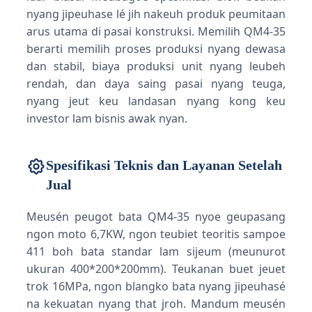
nyang jipeuhase lé jih nakeuh produk peumitaan
arus utama di pasai konstruksi. Memilih QM4-35
berarti memilih proses produksi nyang dewasa
dan stabil, biaya produksi unit nyang leubeh
rendah, dan daya saing pasai nyang teuga,
nyang jeut keu landasan nyang kong keu
investor lam bisnis awak nyan.
Spesifikasi Teknis dan Layanan Setelah
Jual
Meusén peugot bata QM4-35 nyoe geupasang
ngon moto 6,7KW, ngon teubiet teoritis sampoe
411 boh bata standar lam sijeum (meunurot
ukuran 400*200*200mm). Teukanan buet jeuet
trok 16MPa, ngon blangko bata nyang jipeuhasé
na kekuatan nyang that jroh. Mandum meusén