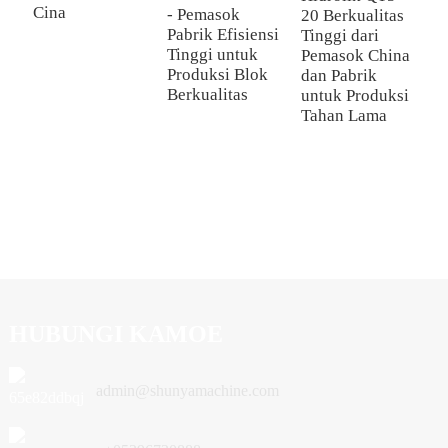
Cina
- Pemasok
20 Berkualitas
B
Pabrik Efisiensi
Tinggi dari
O
Tinggi untuk
Pemasok China
S
Produksi Blok
dan Pabrik
P
Berkualitas
untuk Produksi
P
Tahan Lama
J
D
u
S
M
HUBUNGI KAMOE
admin@shunyamachine.com