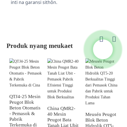
inti na garansi sithôn.
Produk nyang meukaet
QTJ4-25 Mesin
Peugot Blok
Beton Otomatis
China QMR2-
- Pemasok &
40 Mesin
Meusén Peugot
Pabrik
Peugot Bata
Blok Beton
C
Terkemuka di
Tanah Liat Ubit
Hidrolik QT5-
M