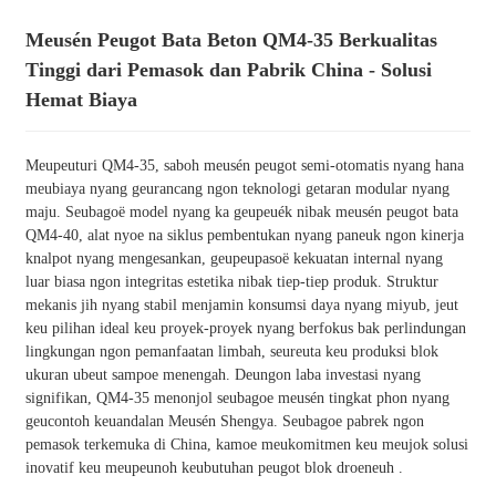
Meusén Peugot Bata Beton QM4-35 Berkualitas
Tinggi dari Pemasok dan Pabrik China - Solusi
Hemat Biaya
Meupeuturi QM4-35, saboh meusén peugot semi-otomatis nyang hana
meubiaya nyang geurancang ngon teknologi getaran modular nyang
maju. Seubagoë model nyang ka geupeuék nibak meusén peugot bata
QM4-40, alat nyoe na siklus pembentukan nyang paneuk ngon kinerja
knalpot nyang mengesankan, geupeupasoë kekuatan internal nyang
luar biasa ngon integritas estetika nibak tiep-tiep produk. Struktur
mekanis jih nyang stabil menjamin konsumsi daya nyang miyub, jeut
keu pilihan ideal keu proyek-proyek nyang berfokus bak perlindungan
lingkungan ngon pemanfaatan limbah, seureuta keu produksi blok
ukuran ubeut sampoe menengah. Deungon laba investasi nyang
signifikan, QM4-35 menonjol seubagoe meusén tingkat phon nyang
geucontoh keuandalan Meusén Shengya. Seubagoe pabrek ngon
pemasok terkemuka di China, kamoe meukomitmen keu meujok solusi
inovatif keu meupeunoh keubutuhan peugot blok droeneuh .