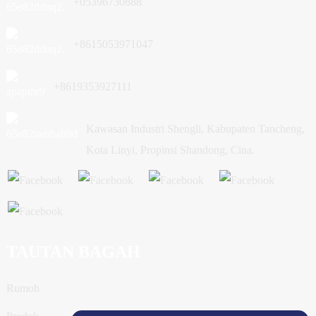
+05396730888
+8615053971047
+8619353927111
Kawasan Industri Shengli, Kabupaten Tancheng,
Kota Linyi, Propinsi Shandong, Cina.
TAUTAN BAGAH
Rumoh