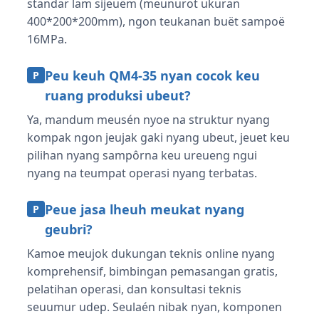
standar lam sijeuëm (meunurot ukuran
400*200*200mm), ngon teukanan buët sampoë
16MPa.
Peu keuh QM4-35 nyan cocok keu
P
ruang produksi ubeut?
Ya, mandum meusén nyoe na struktur nyang
kompak ngon jeujak gaki nyang ubeut, jeuet keu
pilihan nyang sampôrna keu ureueng ngui
nyang na teumpat operasi nyang terbatas.
Peue jasa lheuh meukat nyang
P
geubri?
Kamoe meujok dukungan teknis online nyang
komprehensif, bimbingan pemasangan gratis,
pelatihan operasi, dan konsultasi teknis
seuumur udep. Seulaén nibak nyan, komponen