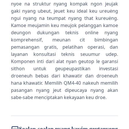
nyoe na struktur nyang kompak ngon jeujak
gaki nyang ubeut, jeuet keu ideal keu ureuëng
ngui nyang na teumpat nyang that kureuëng.
Kamoe meujamin keu meujok pelanggan kamoe
deungon dukungan teknis online nyang
komprehensif, meunan cit bimbingan
pemasangan gratis, pelatihan operasi, dan
layanan konsultasi teknis seuumur udep.
Komponen inti dari alat nyan geutop le garansi
sithon untuk geupeupastikan investasi
droeneuh bebas dari khawatir dan droeneuh
hana khawatir. Memilih QM4-40 nakeuh memilih
pasangan nyang jeut dipeucaya nyang akan
sabe-sabe menciptakan kekayaan keu droe.
Soalan-soalan nyang kayém geutanyong