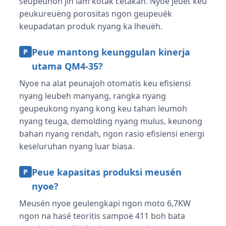
seupeunoh jih lam kotak cetakan. Nyoë jeuët keu
peukureuëng porositas ngon geupeuék
keupadatan produk nyang ka lheuëh.
Peue mantong keunggulan kinerja
P
utama QM4-35?
Nyoe na alat peunajoh otomatis keu efisiensi
nyang leubeh manyang, rangka nyang
geupeukong nyang kong keu tahan leumoh
nyang teuga, demolding nyang mulus, keunong
bahan nyang rendah, ngon rasio efisiensi energi
keseluruhan nyang luar biasa.
Peue kapasitas produksi meusén
P
nyoe?
Meusén nyoe geulengkapi ngon moto 6,7KW
ngon na hasé teoritis sampoë 411 boh bata