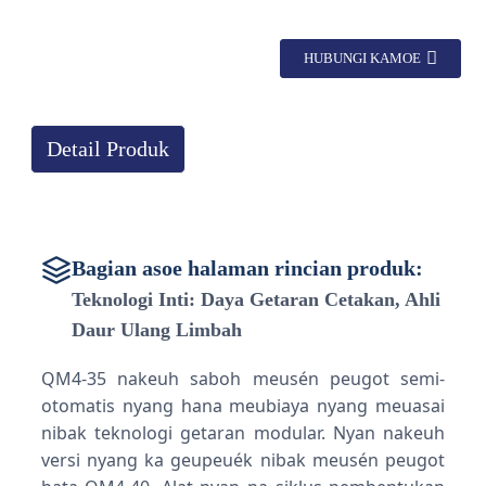
HUBUNGI KAMOE
Detail Produk
Bagian asoe halaman rincian produk:
Teknologi Inti: Daya Getaran Cetakan, Ahli
Daur Ulang Limbah
QM4-35 nakeuh saboh meusén peugot semi-
otomatis nyang hana meubiaya nyang meuasai
nibak teknologi getaran modular. Nyan nakeuh
versi nyang ka geupeuék nibak meusén peugot