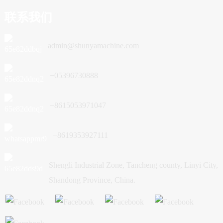
联系我们
admin@shunyamachine.com
+05396730888
+8615053971047
+8619353927111
Shengli Industrial Zone, Tancheng county, Linyi City,
Shandong Province, China.