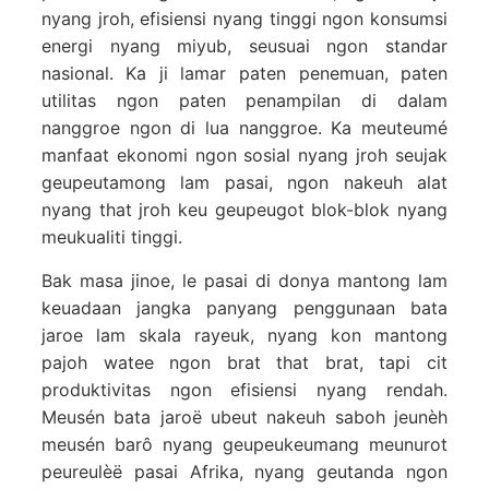
nyang jroh, efisiensi nyang tinggi ngon konsumsi
energi nyang miyub, seusuai ngon standar
nasional. Ka ji lamar paten penemuan, paten
utilitas ngon paten penampilan di dalam
nanggroe ngon di lua nanggroe. Ka meuteumé
manfaat ekonomi ngon sosial nyang jroh seujak
geupeutamong lam pasai, ngon nakeuh alat
nyang that jroh keu geupeugot blok-blok nyang
meukualiti tinggi.
Bak masa jinoe, le pasai di donya mantong lam
keuadaan jangka panyang penggunaan bata
jaroe lam skala rayeuk, nyang kon mantong
pajoh watee ngon brat that brat, tapi cit
produktivitas ngon efisiensi nyang rendah.
Meusén bata jaroë ubeut nakeuh saboh jeunèh
meusén barô nyang geupeukeumang meunurot
peureulèë pasai Afrika, nyang geutanda ngon