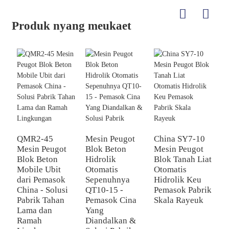
Produk nyang meukaet
QMR2-45
Mesin Peugot
China SY7-10
Mesin Peugot
Blok Beton
Mesin Peugot
Q
Blok Beton
Hidrolik
Blok Tanah Liat
P
Mobile Ubit
Otomatis
Otomatis
B
dari Pemasok
Sepenuhnya
Hidrolik Keu
O
China - Solusi
QT10-15 -
Pemasok Pabrik
S
Pabrik Tahan
Pemasok Cina
Skala Rayeuk
d
Lama dan
Yang
C
Ramah
Diandalkan &
P