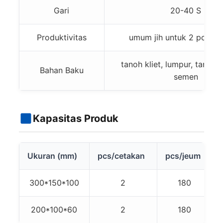
Gari
20-40 S
Produktivitas
umum jih untuk 2 pcs/ce
tanoh kliet, lumpur, tanoh,
Bahan Baku
semen
Kapasitas Produk
Ukuran (mm)
pcs/cetakan
pcs/jeum
300*150*100
2
180
200*100*60
2
180