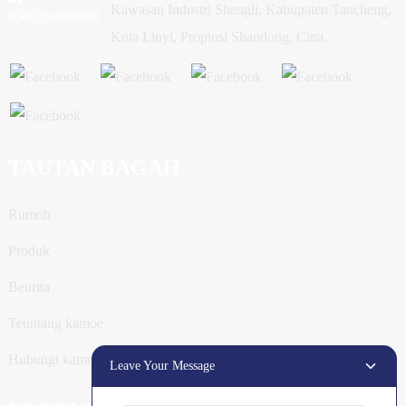
Kawasan Industri Shengli, Kabupaten Tancheng,
Kota Linyi, Propinsi Shandong, Cina.
TAUTAN BAGAH
Rumoh
Produk
Beurita
Teuntang kamoe
Hubungi kamoe
Leave Your Message