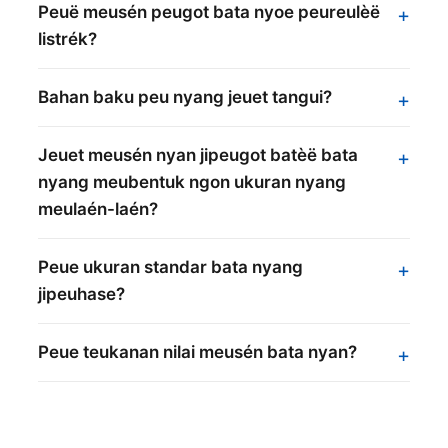
Peuë meusén peugot bata nyoe peureulèë
listrék?
Bahan baku peu nyang jeuet tangui?
Jeuet meusén nyan jipeugot batèë bata
nyang meubentuk ngon ukuran nyang
meulaén-laén?
Peue ukuran standar bata nyang
jipeuhase?
Peue teukanan nilai meusén bata nyan?