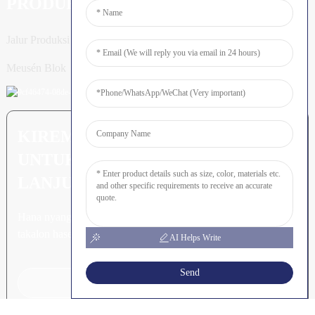
PRODUK
Jalur Produksi Tiang
Meusén Blok
KIREM PERTANYAAN: SIAP
UNTUK MEURUNOE LEUBEH
LANJUT
Hana nyang leubeh jroh nibak
takalon hasee akhe.
AI Helps Write
Send
Klik Keu Tanyoeng