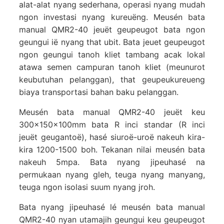
alat-alat nyang sederhana, operasi nyang mudah
ngon investasi nyang kureuëng. Meusén bata
manual QMR2-40 jeuët geupeugot bata ngon
geungui ië nyang that ubit. Bata jeuet geupeugot
ngon geungui tanoh kliet tambang acak lokal
atawa semen campuran tanoh kliet (meunurot
keubutuhan pelanggan), that geupeukureueng
biaya transportasi bahan baku pelanggan.
Meusén bata manual QMR2-40 jeuët keu
300×150×100mm bata R inci standar (R inci
jeuët geugantoë), hasé siuroë-uroë nakeuh kira-
kira 1200-1500 boh. Tekanan nilai meusén bata
nakeuh 5mpa. Bata nyang jipeuhasé na
permukaan nyang gleh, teuga nyang manyang,
teuga ngon isolasi suum nyang jroh.
Bata nyang jipeuhasé lé meusén bata manual
QMR2-40 nyan utamajih geungui keu geupeugot