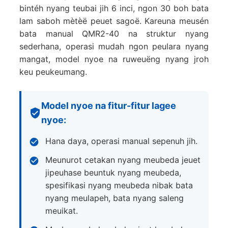
bintéh nyang teubai jih 6 inci, ngon 30 boh bata
lam saboh mètèë peuet sagoë. Kareuna meusén
bata manual QMR2-40 na struktur nyang
sederhana, operasi mudah ngon peulara nyang
mangat, model nyoe na ruweuëng nyang jroh
keu peukeumang.
Model nyoe na fitur-fitur lagee
nyoe:
Hana daya, operasi manual sepenuh jih.
Meunurot cetakan nyang meubeda jeuet
jipeuhase beuntuk nyang meubeda,
spesifikasi nyang meubeda nibak bata
nyang meulapeh, bata nyang saleng
meuikat.