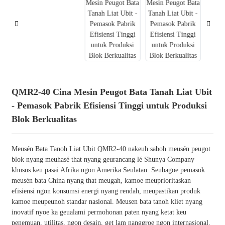
QMR2-40 Cina Mesin Peugot Bata Tanah Liat Ubit
- Pemasok Pabrik Efisiensi Tinggi untuk Produksi
Blok Berkualitas
Meusén Bata Tanoh Liat Ubit QMR2-40 nakeuh saboh meusén peugot
blok nyang meuhasé that nyang geurancang lé Shunya Company
khusus keu pasai Afrika ngon Amerika Seulatan. Seubagoe pemasok
meusén bata China nyang that meugah, kamoe meuprioritaskan
efisiensi ngon konsumsi energi nyang rendah, meupastikan produk
kamoe meupeunoh standar nasional. Meusen bata tanoh kliet nyang
inovatif nyoe ka geualami permohonan paten nyang ketat keu
penemuan, utilitas, ngon desain, get lam nanggroe ngon internasional.