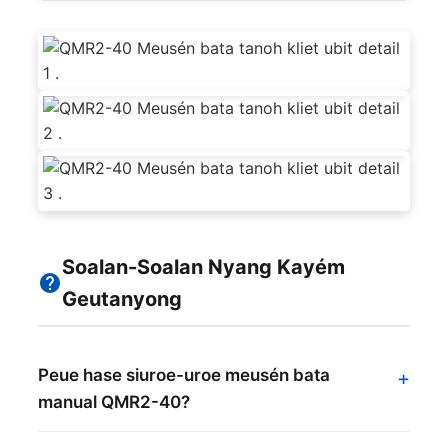
Soalan-Soalan Nyang Kayém
Geutanyong
Peue hase siuroe-uroe meusén bata
manual QMR2-40?