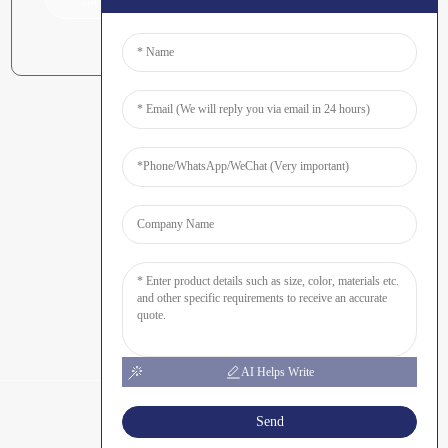
AI Helps Write
Send