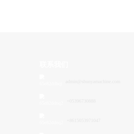
联系我们
admin@shunyamachine.com
+05396730888
+8615053971047