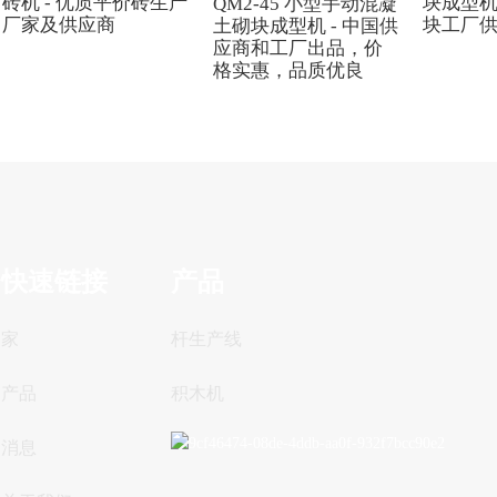
砖机 - 优质平价砖生产
块成型机
QM2-45 小型手动混凝
厂家及供应商
块工厂
土砌块成型机 - 中国供
应商和工厂出品，价
格实惠，品质优良
快速链接
产品
家
杆生产线
产品
积木机
消息