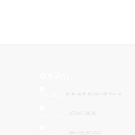
联系我们
admin@shunyamachine.com
+05396730888
+8615053971047