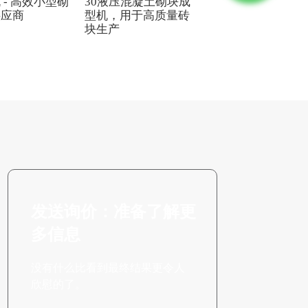
 - 高效小型砌
30液压混凝土砌块成
动粘土砖成型机 -
供应商
型机，用于高质量砖
生产用高产能供应
块生产
发送询价：准备了解更
多信息
没有什么比看到最终结果更令人
欣慰的了。