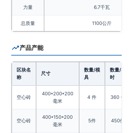
力量
6.7千瓦
总质量
1100公斤
产品产能
区块名
数量/模
数量/小
尺寸
称
具
时
400*200*200
空心砖
4 件
360 件
毫米
400*150*200
空心砖
5件
450件
毫米