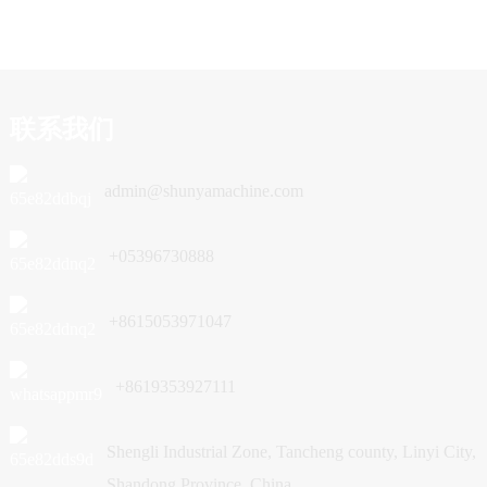
联系我们
admin@shunyamachine.com
+05396730888
+8615053971047
+8619353927111
Shengli Industrial Zone, Tancheng county, Linyi City,
Shandong Province, China.