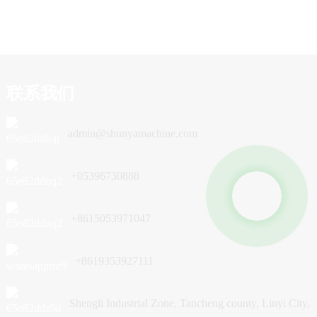
联系我们
admin@shunyamachine.com
+05396730888
+8615053971047
+8619353927111
Shengli Industrial Zone, Tancheng county, Linyi City,