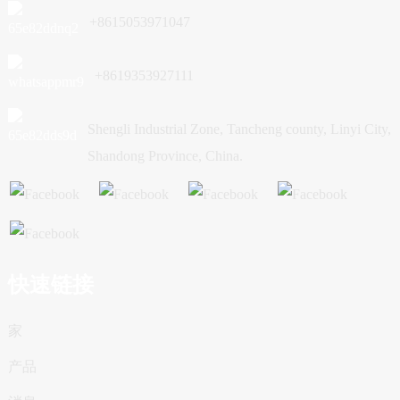
+8615053971047
+8619353927111
Shengli Industrial Zone, Tancheng county, Linyi City,
Shandong Province, China.
快速链接
家
产品