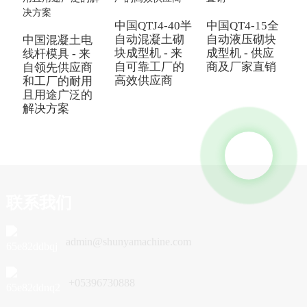
中国QTJ4-40半
中国QT4-15全
自动混凝土砌
自动液压砌块
中国混凝土电
块成型机 - 来
成型机 - 供应
线杆模具 - 来
自可靠工厂的
商及厂家直销
自领先供应商
Q
高效供应商
和工厂的耐用
且用途广泛的
解决方案
联系我们
admin@shunyamachine.com
+05396730888