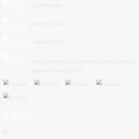
+05396730888
+8615053971047
+8619353927111
Shengli Industrial Zone, Tancheng county, Linyi City,
Shandong Province, China.
快速链接
家