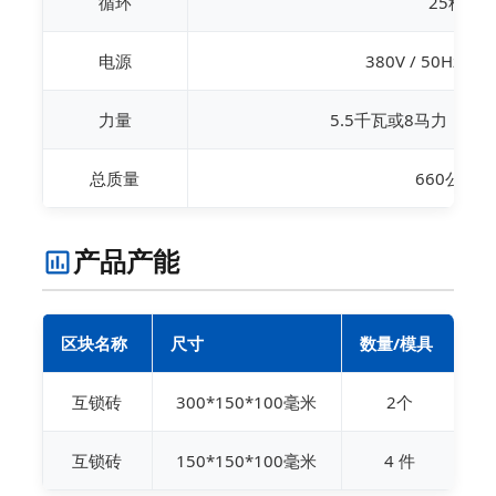
循环
25秒
电源
380V / 50Hz（
力量
5.5千瓦或8马力（柴
总质量
660公斤
产品产能
区块名称
尺寸
数量/模具
数
互锁砖
300*150*100毫米
2个
互锁砖
150*150*100毫米
4 件