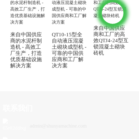
来自中国供应
中
商和工厂的高
来自中国供应
QT10-15型全
效QTJ4-24型互
商的水泥杆制
自动液压混凝
锁混凝土砌块
造机 - 高效工
土砌块成型机 -
砖机
厂生产，打造
可靠的中国供
优质基础设施
应商和工厂解
解决方案
决方案
联系我们
admin@shunyamachine.com