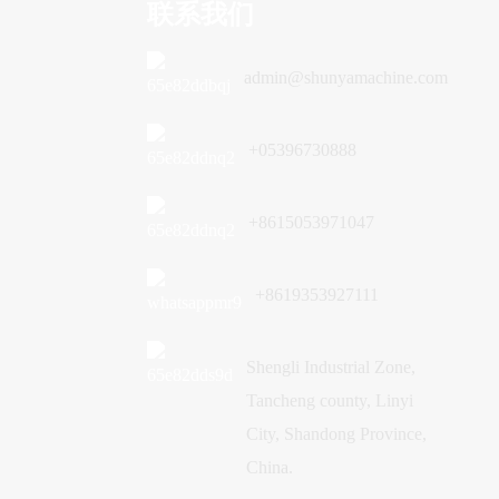
联系我们
admin@shunyamachine.com
+05396730888
+8615053971047
+8619353927111
Shengli Industrial Zone,
Tancheng county, Linyi
City, Shandong Province,
China.