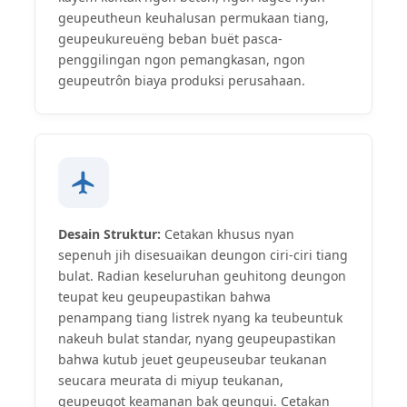
geupeutheun keuhalusan permukaan tiang,
geupeukureuëng beban buët pasca-
penggilingan ngon pemangkasan, ngon
geupeutrôn biaya produksi perusahaan.
Desain Struktur:
Cetakan khusus nyan
sepenuh jih disesuaikan deungon ciri-ciri tiang
bulat. Radian keseluruhan geuhitong deungon
teupat keu geupeupastikan bahwa
penampang tiang listrek nyang ka teubeuntuk
nakeuh bulat standar, nyang geupeupastikan
bahwa kutub jeuet geupeuseubar teukanan
seucara meurata di miyup teukanan,
geupeugot keamanan bak geungui. Cetakan