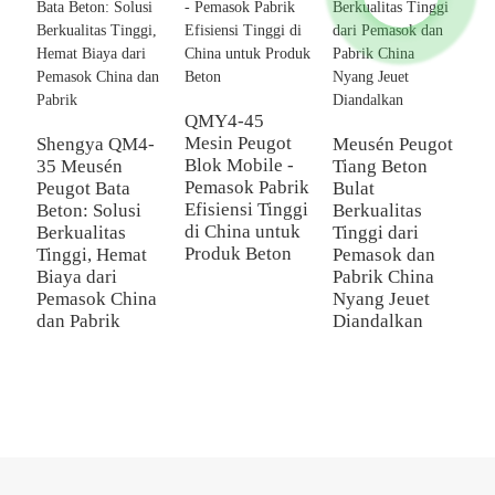
QMY4-45
Mesin Peugot
Shengya QM4-
Meusén Peugot
Blok Mobile -
35 Meusén
Tiang Beton
Q
Pemasok Pabrik
Peugot Bata
Bulat
P
Efisiensi Tinggi
Beton: Solusi
Berkualitas
H
di China untuk
Berkualitas
Tinggi dari
O
Produk Beton
Tinggi, Hemat
Pemasok dan
P
Biaya dari
Pabrik China
P
Pemasok China
Nyang Jeuet
u
dan Pabrik
Diandalkan
d
B
T