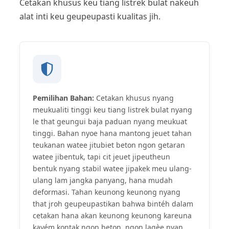
Cetakan khusus keu tiang listrek bulat nakeuh
alat inti keu geupeupasti kualitas jih.
Pemilihan Bahan:
Cetakan khusus nyang
meukualiti tinggi keu tiang listrek bulat nyang
le that geungui baja paduan nyang meukuat
tinggi. Bahan nyoe hana mantong jeuet tahan
teukanan watee jitubiet beton ngon getaran
watee jibentuk, tapi cit jeuet jipeutheun
bentuk nyang stabil watee jipakek meu ulang-
ulang lam jangka panyang, hana mudah
deformasi. Tahan keunong keunong nyang
that jroh geupeupastikan bahwa bintéh dalam
cetakan hana akan keunong keunong kareuna
kayém kontak ngon beton, ngon lagèe nyan