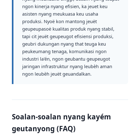
ngon kinerja nyang efisien, ka jeuet keu
asisten nyang meukuasa keu usaha
produksi. Nyoë kon mantong jeuët
geupeupasoë kualitas produk nyang stabil,
tapi cit jeuët geupeugot efisiensi produksi,
geubri dukungan nyang that teuga keu
peukeumang tenaga, komunikasi ngon
industri la'én, ngon geubantu geupeugot
jaringan infrastruktur nyang leubèh aman
ngon leubèh jeuët geuandalkan.
Soalan-soalan nyang kayém
geutanyong (FAQ)