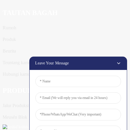
TAUTAN BAGAH
Rumoh
Produk
Beurita
Teuntang kamoe
Leave Your Message
Hubungi kamoe
PRODUK
Jalur Produksi Tiang
Meusén Blok