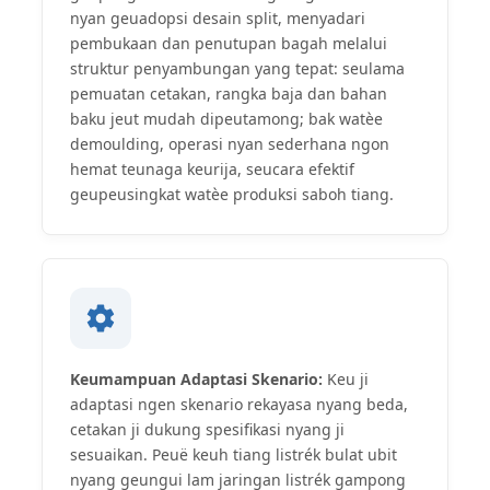
nyan geuadopsi desain split, menyadari
pembukaan dan penutupan bagah melalui
struktur penyambungan yang tepat: seulama
pemuatan cetakan, rangka baja dan bahan
baku jeut mudah dipeutamong; bak watèe
demoulding, operasi nyan sederhana ngon
hemat teunaga keurija, seucara efektif
geupeusingkat watèe produksi saboh tiang.
Keumampuan Adaptasi Skenario:
Keu ji
adaptasi ngen skenario rekayasa nyang beda,
cetakan ji dukung spesifikasi nyang ji
sesuaikan. Peuë keuh tiang listrék bulat ubit
nyang geungui lam jaringan listrék gampong