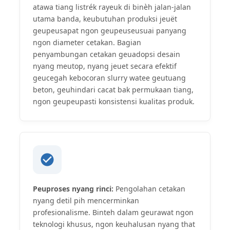
atawa tiang listrék rayeuk di binèh jalan-jalan
utama banda, keubutuhan produksi jeuët
geupeusapat ngon geupeuseusuai panyang
ngon diameter cetakan. Bagian
penyambungan cetakan geuadopsi desain
nyang meutop, nyang jeuet secara efektif
geucegah kebocoran slurry watee geutuang
beton, geuhindari cacat bak permukaan tiang,
ngon geupeupasti konsistensi kualitas produk.
Peuproses nyang rinci:
Pengolahan cetakan
nyang detil pih mencerminkan
profesionalisme. Binteh dalam geurawat ngon
teknologi khusus, ngon keuhalusan nyang that