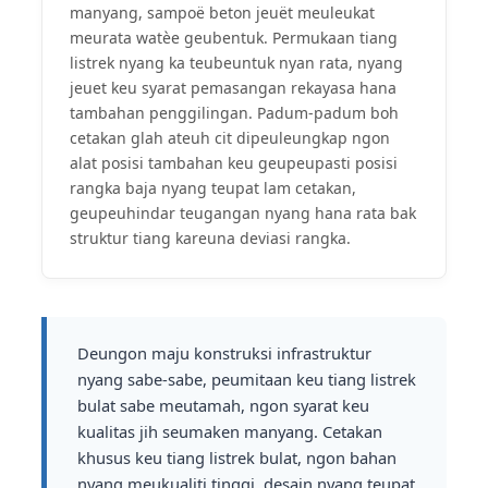
manyang, sampoë beton jeuët meuleukat
meurata watèe geubentuk. Permukaan tiang
listrek nyang ka teubeuntuk nyan rata, nyang
jeuet keu syarat pemasangan rekayasa hana
tambahan penggilingan. Padum-padum boh
cetakan glah ateuh cit dipeuleungkap ngon
alat posisi tambahan keu geupeupasti posisi
rangka baja nyang teupat lam cetakan,
geupeuhindar teugangan nyang hana rata bak
struktur tiang kareuna deviasi rangka.
Deungon maju konstruksi infrastruktur
nyang sabe-sabe, peumitaan keu tiang listrek
bulat sabe meutamah, ngon syarat keu
kualitas jih seumaken manyang. Cetakan
khusus keu tiang listrek bulat, ngon bahan
nyang meukualiti tinggi, desain nyang teupat