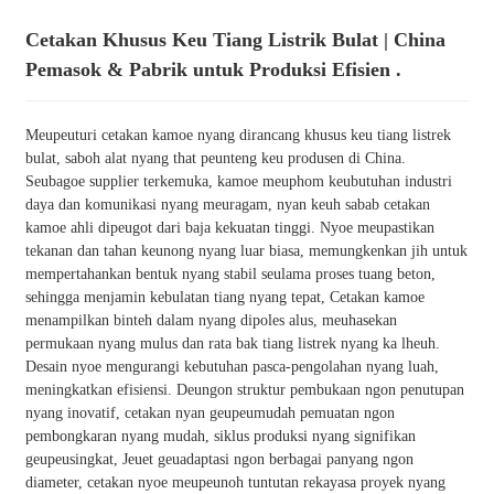
Cetakan Khusus Keu Tiang Listrik Bulat | China
Pemasok & Pabrik untuk Produksi Efisien .
Meupeuturi cetakan kamoe nyang dirancang khusus keu tiang listrek
bulat, saboh alat nyang that peunteng keu produsen di China.
Seubagoe supplier terkemuka, kamoe meuphom keubutuhan industri
daya dan komunikasi nyang meuragam, nyan keuh sabab cetakan
kamoe ahli dipeugot dari baja kekuatan tinggi. Nyoe meupastikan
tekanan dan tahan keunong nyang luar biasa, memungkenkan jih untuk
mempertahankan bentuk nyang stabil seulama proses tuang beton,
sehingga menjamin kebulatan tiang nyang tepat, Cetakan kamoe
menampilkan binteh dalam nyang dipoles alus, meuhasekan
permukaan nyang mulus dan rata bak tiang listrek nyang ka lheuh.
Desain nyoe mengurangi kebutuhan pasca-pengolahan nyang luah,
meningkatkan efisiensi. Deungon struktur pembukaan ngon penutupan
nyang inovatif, cetakan nyan geupeumudah pemuatan ngon
pembongkaran nyang mudah, siklus produksi nyang signifikan
geupeusingkat, Jeuet geuadaptasi ngon berbagai panyang ngon
diameter, cetakan nyoe meupeunoh tuntutan rekayasa proyek nyang