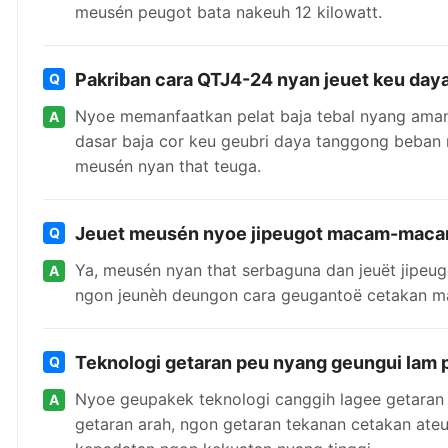
meusén peugot bata nakeuh 12 kilowatt.
Pakriban cara QTJ4-24 nyan jeuet keu daya
Nyoe memanfaatkan pelat baja tebal nyang ama
dasar baja cor keu geubri daya tanggong beban
meusén nyan that teuga.
Jeuet meusén nyoe jipeugot macam-macam
Ya, meusén nyan that serbaguna dan jeuët jipe
ngon jeunèh deungon cara geugantoë cetakan m
Teknologi getaran peu nyang geungui lam 
Nyoe geupakek teknologi canggih lagee getaran 
getaran arah, ngon getaran tekanan cetakan at