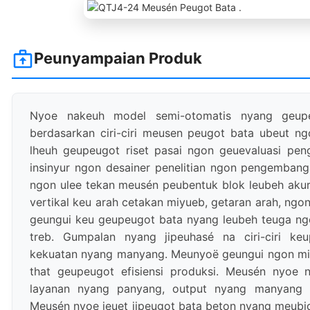
Peunyampaian Produk
Nyoe nakeuh model semi-otomatis nyang geupe
berdasarkan ciri-ciri meusen peugot bata ubeut 
lheuh geupeugot riset pasai ngon geuevaluasi pe
insinyur ngon desainer penelitian ngon pengembanga
ngon ulee tekan meusén peubentuk blok leubeh akura
vertikal keu arah cetakan miyueb, getaran arah, ngo
geungui keu geupeugot bata nyang leubeh teuga ng
treb. Gumpalan nyang jipeuhasé na ciri-ciri k
kekuatan nyang manyang. Meunyoë geungui ngon mi
that geupeugot efisiensi produksi. Meusén nyoe n
layanan nyang panyang, output nyang manyang n
Meusén nyoe jeuet jipeugot bata beton nyang meubi