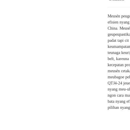
Meusén peugo
efisien nyang
China. Meusé
geupeupastik
padat tapi ci
keumampatan 
teunaga keur
belt, kareuna
kecepatan pro
meusén cetak
meubagoe pela
QTJ4-24 jeue
nyang meu-ula
ngon cara ma
bata nyang e
pilihan nyan