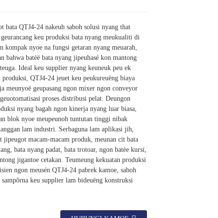
t bata QTJ4-24 nakeuh saboh solusi nyang that
 geurancang keu produksi bata nyang meukualiti di
n kompak nyoe na fungsi getaran nyang meuarah,
an bahwa batèë bata nyang jipeuhasé kon mantong
t teuga. Ideal keu supplier nyang keuneuk peu ek
produksi, QTJ4-24 jeuet keu peukureuëng biaya
ija meunyoë geupasang ngon mixer ngon conveyor
 geuotomatisasi proses distribusi pelat. Deungon
duksi nyang bagah ngon kinerja nyang luar biasa,
an blok nyoe meupeunoh tuntutan tinggi nibak
nggan lam industri. Serbaguna lam aplikasi jih,
t jipeugot macam-macam produk, meunan cit bata
ng, bata nyang padat, bata trotoar, ngon batèe kursi,
ntong jigantoe cetakan. Teumeung kekuatan produksi
fisien ngon meusén QTJ4-24 pabrek kamoe, saboh
g sampôrna keu supplier lam bideuëng konstruksi