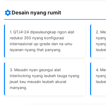
Desain nyang rumit
1. QTJ4-24 dipeuleungkap ngon alat
2. Me
reduksi 350 nyang konfigurasi
nyang
internasional up-grade dan na umu
nyang
layanan nyang that panyang.
leube
3. Meusén nyan geungui alat
4. Me
interlocking nyang leubeh teuga nyang
nyang
jeuet keu meusén leubeh akurat
leube
manyang.