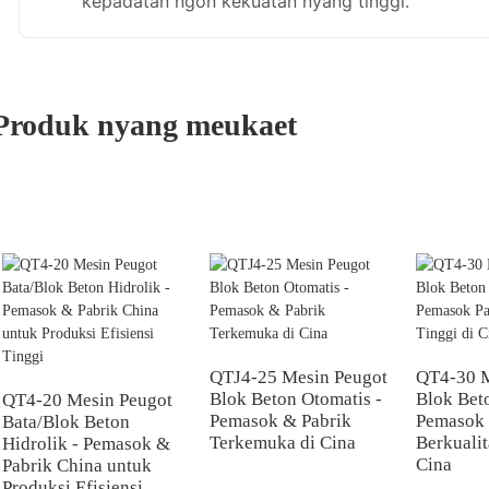
kepadatan ngon kekuatan nyang tinggi.
Produk nyang meukaet
QTJ4-25 Mesin Peugot
QT4-30 M
Blok Beton Otomatis -
Blok Beto
QT4-20 Mesin Peugot
Pemasok & Pabrik
Pemasok 
Bata/Blok Beton
Terkemuka di Cina
Berkualit
Hidrolik - Pemasok &
Cina
Pabrik China untuk
Produksi Efisiensi