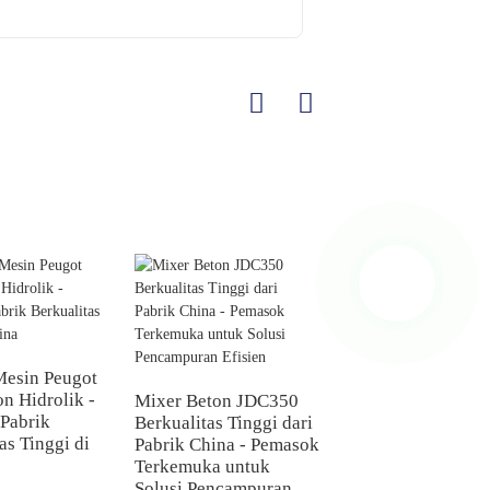
esin Peugot
n Hidrolik -
Mixer Beton JDC350
China QTJ4-35 Me
Pabrik
Berkualitas Tinggi dari
Peugot Blok Beton
as Tinggi di
Pabrik China - Pemasok
Semi-Otomatis -
Terkemuka untuk
Pemasok dan Peral
Solusi Pencampuran
Pabrik yang Jeut