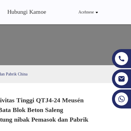
Hubungi Kamoe
Acehnese
dan Pabrik China
+86 19353927111
ivitas Tinggi QTJ4-24 Meusén
Loading...
Loading...
Loading...
Loading...
Bata Blok Beton Saleng
ung nibak Pemasok dan Pabrik