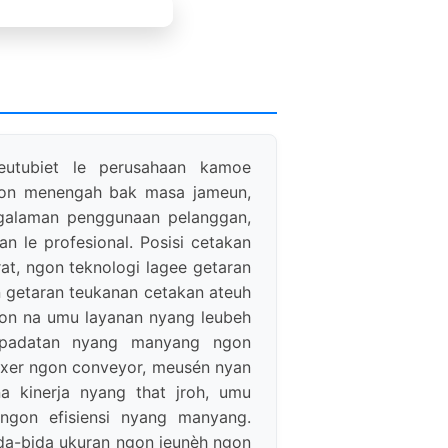
utubiet le perusahaan kamoe
ngon menengah bak masa jameun,
ngalaman penggunaan pelanggan,
n le profesional. Posisi cetakan
t, ngon teknologi lagee getaran
n getaran teukanan cetakan ateuh
on na umu layanan nyang leubeh
eupadatan nyang manyang ngon
xer ngon conveyor, meusén nyan
a kinerja nyang that jroh, umu
gon efisiensi nyang manyang.
da-bida ukuran ngon jeunèh ngon