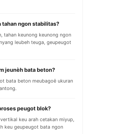
 tahan ngon stabilitas?
n, tahan keunong keunong ngon
 nyang leubeh teuga, geupeugot
 jeunèh bata beton?
ugot bata beton meubagoë ukuran
antong.
proses peugot blok?
vertikal keu arah cetakan miyup,
euh keu geupeugot bata ngon