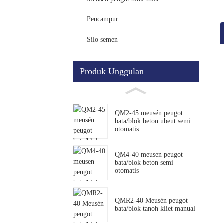
Peucampur
Silo semen
Produk Unggulan
QM2-45 meusén peugot
bata/blok beton ubeut semi
otomatis
QM4-40 meusen peugot
bata/blok beton semi
otomatis
QMR2-40 Meusén peugot
bata/blok tanoh kliet manual