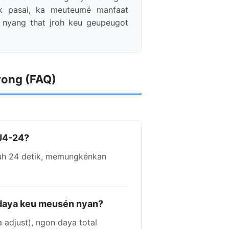
ak pasai, ka meuteumé manfaat
 nyang that jroh keu geupeugot
yong (FAQ)
J4-24?
uh 24 detik, memungkénkan
 daya keu meusén nyan?
 adjust), ngon daya total