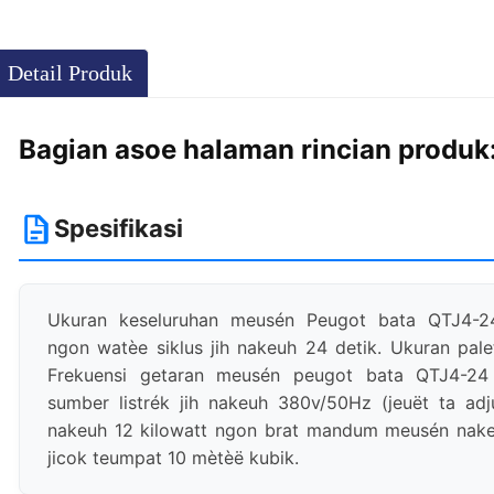
Detail Produk
Bagian asoe halaman rincian produk
Spesifikasi
Ukuran keseluruhan meusén Peugot bata QTJ4-
ngon watèe siklus jih nakeuh 24 detik. Ukuran p
Frekuensi getaran meusén peugot bata QTJ4-24
sumber listrék jih nakeuh 380v/50Hz (jeuët ta ad
nakeuh 12 kilowatt ngon brat mandum meusén nak
jicok teumpat 10 mètèë kubik.