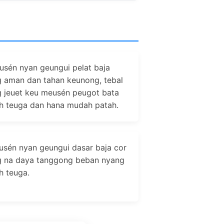
usén nyan geungui pelat baja
 aman dan tahan keunong, tebal
 jeuet keu meusén peugot bata
h teuga dan hana mudah patah.
usén nyan geungui dasar baja cor
 na daya tanggong beban nyang
h teuga.