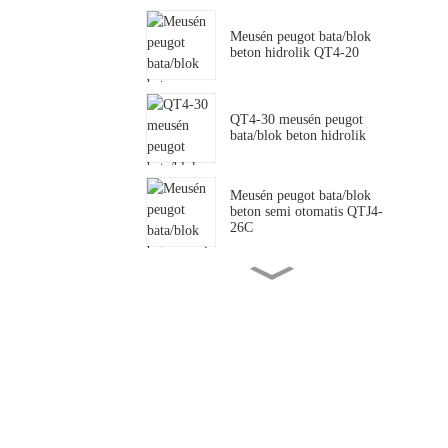
Meusén peugot bata/blok
beton hidrolik QT4-20
QT4-30 meusén peugot
bata/blok beton hidrolik
Meusén peugot bata/blok
beton semi otomatis QTJ4-
26C
QTJ4-35 Meusén peugot
bata/blok beton semi
otomatis .
SY2-25 meusén peugot
bata/blok tanoh kliet hidrolik
QTJ4-40 meusén peugot