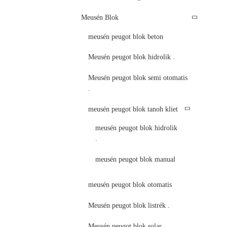
Meusén Blok
meusén peugot blok beton
Meusén peugot blok hidrolik .
Meusén peugot blok semi otomatis
.
meusén peugot blok tanoh kliet
meusén peugot blok hidrolik
.
meusén peugot blok manual
meusén peugot blok otomatis
Meusén peugot blok listrék .
Meusén peugot blok solar .