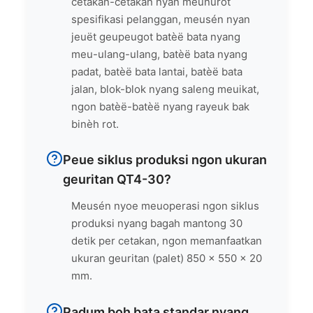
cetakan-cetakan nyan meunurot
spesifikasi pelanggan, meusén nyan
jeuët geupeugot batèë bata nyang
meu-ulang-ulang, batèë bata nyang
padat, batèë bata lantai, batèë bata
jalan, blok-blok nyang saleng meuikat,
ngon batèë-batèë nyang rayeuk bak
binèh rot.
Peue siklus produksi ngon ukuran
geuritan QT4-30?
Meusén nyoe meuoperasi ngon siklus
produksi nyang bagah mantong 30
detik per cetakan, ngon memanfaatkan
ukuran geuritan (palet) 850 x 550 x 20
mm.
Padum boh bata standar nyang