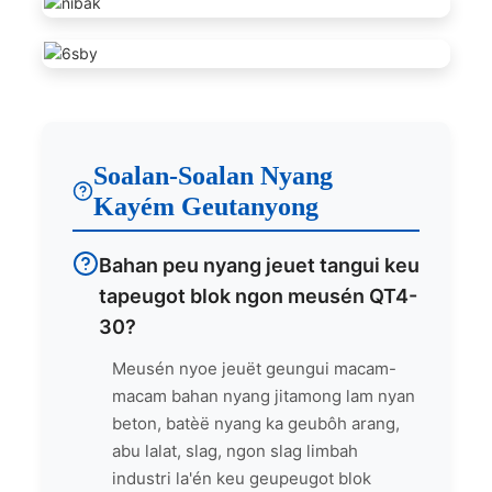
Soalan-Soalan Nyang
Kayém Geutanyong
Bahan peu nyang jeuet tangui keu
tapeugot blok ngon meusén QT4-
30?
Meusén nyoe jeuët geungui macam-
macam bahan nyang jitamong lam nyan
beton, batèë nyang ka geubôh arang,
abu lalat, slag, ngon slag limbah
industri la'én keu geupeugot blok