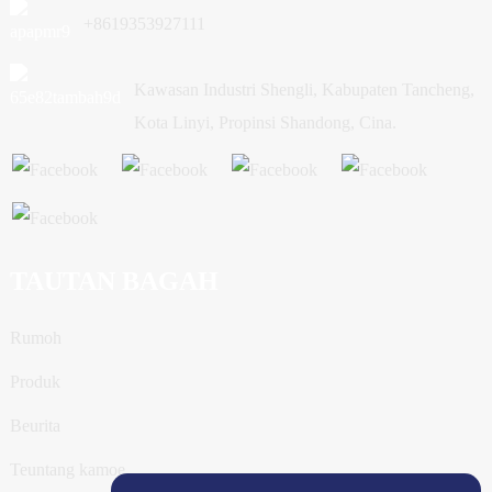
+8619353927111
Kawasan Industri Shengli, Kabupaten Tancheng,
Kota Linyi, Propinsi Shandong, Cina.
TAUTAN BAGAH
Rumoh
Produk
Beurita
Teuntang kamoe