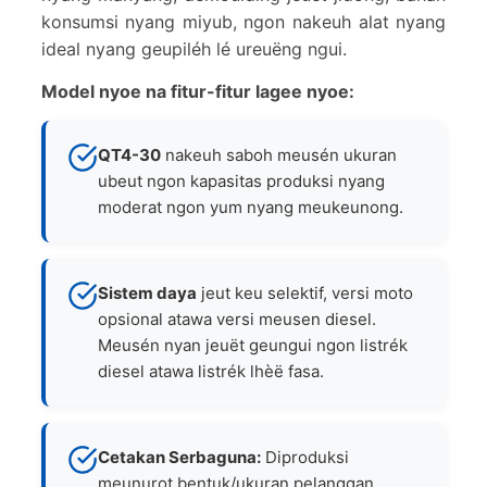
konsumsi nyang miyub, ngon nakeuh alat nyang
ideal nyang geupiléh lé ureuëng ngui.
Model nyoe na fitur-fitur lagee nyoe:
QT4-30
nakeuh saboh meusén ukuran
ubeut ngon kapasitas produksi nyang
moderat ngon yum nyang meukeunong.
Sistem daya
jeut keu selektif, versi moto
opsional atawa versi meusen diesel.
Meusén nyan jeuët geungui ngon listrék
diesel atawa listrék lhèë fasa.
Cetakan Serbaguna:
Diproduksi
meunurot bentuk/ukuran pelanggan.