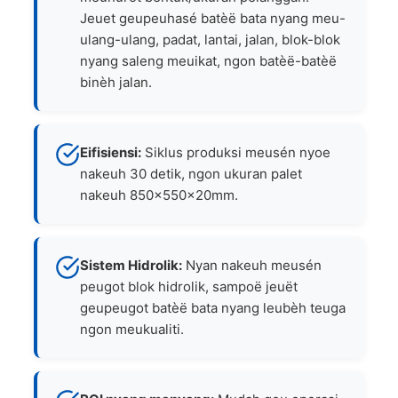
Jeuet geupeuhasé batèë bata nyang meu-
ulang-ulang, padat, lantai, jalan, blok-blok
nyang saleng meuikat, ngon batèë-batèë
binèh jalan.
Eifisiensi:
Siklus produksi meusén nyoe
nakeuh 30 detik, ngon ukuran palet
nakeuh 850×550×20mm.
Sistem Hidrolik:
Nyan nakeuh meusén
peugot blok hidrolik, sampoë jeuët
geupeugot batèë bata nyang leubèh teuga
ngon meukualiti.