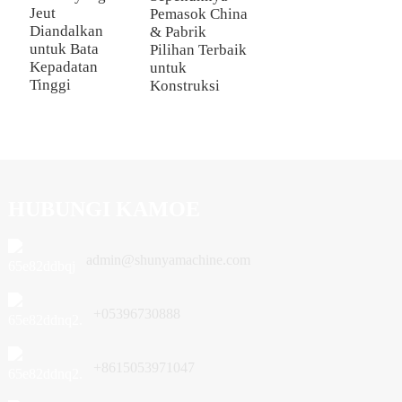
B
Jeut
Pemasok China
B
Diandalkan
& Pabrik
T
untuk Bata
Pilihan Terbaik
Kepadatan
untuk
Tinggi
Konstruksi
HUBUNGI KAMOE
admin@shunyamachine.com
+05396730888
+8615053971047