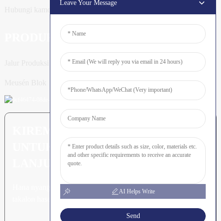
Leave Your Message
Hubungi kamoe
PRODUK
Jalur Produksi Tiang
Meusén Blok
KIREM PERTANYAAN: SIAP
UNTUK MEURUNOE LEUBEH
LANJUT
Hana nyang leubeh jroh nibak
AI Helps Write
takalon hasee akhe.
Send