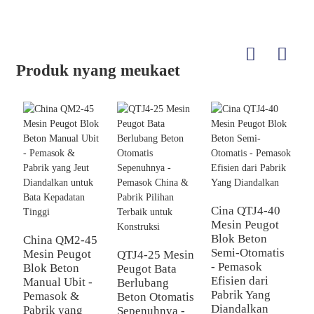
Produk nyang meukaet
Cina QTJ4-40
Mesin Peugot
Q
Blok Beton
P
China QM2-45
Semi-Otomatis
B
Mesin Peugot
QTJ4-25 Mesin
- Pemasok
O
Blok Beton
Peugot Bata
Efisien dari
P
Manual Ubit -
Berlubang
Pabrik Yang
P
Pemasok &
Beton Otomatis
Diandalkan
u
Pabrik yang
Sepenuhnya -