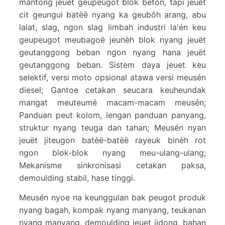
mantong jeuët geupeugot blok beton, tapi jeuët
cit geungui batèë nyang ka geubôh arang, abu
lalat, slag, ngon slag limbah industri la'én keu
geupeugot meubagoë jeunèh blok nyang jeuët
geutanggong beban ngon nyang hana jeuët
geutanggong beban. Sistem daya jeuet keu
selektif, versi moto opsional atawa versi meusén
diesel; Gantoe cetakan seucara keuheundak
mangat meuteumé macam-macam meusén;
Panduan peut kolom, lengan panduan panyang,
struktur nyang teuga dan tahan; Meusén nyan
jeuët jiteugon batèë-batèë rayeuk binèh rot
ngon blok-blok nyang meu-ulang-ulang;
Mekanisme sinkronisasi cetakan paksa,
demoulding stabil, hase tinggi.
Meusén nyoe na keunggulan bak peugot produk
nyang bagah, kompak nyang manyang, teukanan
nyang manyang, demoulding jeuet jidong, bahan