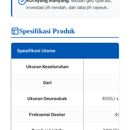
ROI nyang manyang:
Mudah geu operasi,
investasi jih rendah, dan laba jih rayeuk.
Spesifikasi Produk
Spesifikasi Utama
Ukuran Keseluruhan
Gari
Ukuran Geureubak
850(L) x 550(
Frekuensi Geutar
4000-4