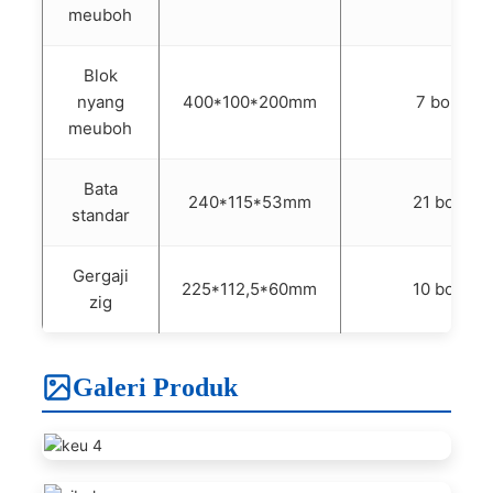
meuboh
Blok
nyang
400*100*200mm
7 boh
meuboh
Bata
240*115*53mm
21 boh
standar
Gergaji
225*112,5*60mm
10 boh
zig
Galeri Produk