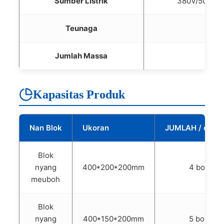
Sumber Listrik
380V/50Hz (j
Teunaga
1
Jumlah Massa
1
Kapasitas Produk
Nan Blok
Ukoran
JUMLAH / ceta
Blok
nyang
400*200*200mm
4 boh
meuboh
Blok
nyang
400*150*200mm
5 boh