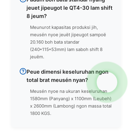
jeuet jipeugot le QT4-30 lam shift
8 jeum?
Meunurot kapasitas produksi jih,
meusén nyoe jeuët jipeugot sampoë
20.160 boh bata standar
(240*115*53mm) lam saboh shift 8
jeuëm.
Peue dimensi keseluruhan ngon
total brat meusén nyan?
Meusén nyoe na ukuran keseluruhan
1580mm (Panyang) x 1100mm (Leubeh)
x 2600mm (Lambong) ngon massa total
1800 KGS.