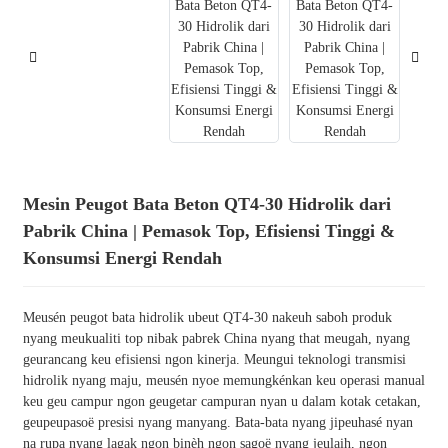
Mesin Peugot Bata Beton QT4-30 Hidrolik dari
Pabrik China | Pemasok Top, Efisiensi Tinggi &
Konsumsi Energi Rendah
Meusén peugot bata hidrolik ubeut QT4-30 nakeuh saboh produk
nyang meukualiti top nibak pabrek China nyang that meugah, nyang
geurancang keu efisiensi ngon kinerja. Meungui teknologi transmisi
hidrolik nyang maju, meusén nyoe memungkénkan keu operasi manual
keu geu campur ngon geugetar campuran nyan u dalam kotak cetakan,
geupeupasoë presisi nyang manyang. Bata-bata nyang jipeuhasé nyan
na rupa nyang lagak ngon binèh ngon sagoë nyang jeulaih, ngon