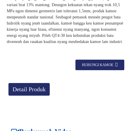
variasi brat 13% mantong. Deungon kekuatan tekan nyang trok 10,5
MPa ngon dimensi geometris lam toleransi 1,5mm, produk kamoe
meupeunoh standar nasional. Seubagoë pemasok meusén peugot bata
hidrolik nyang jeuët taandalkan, kamoë bangga keu kamoe peusampoë
kinerja nyang luar biasa, efisiensi nyang manyang, ngon konsumsi
energi nyang miyub. Pileh QT4-30 keu kebutuhan produksi bata
droeneuh dan rasakan kualitas nyang meubedakan kamoe lam industri.
HUBUNGI KAMOE
Detail Produk