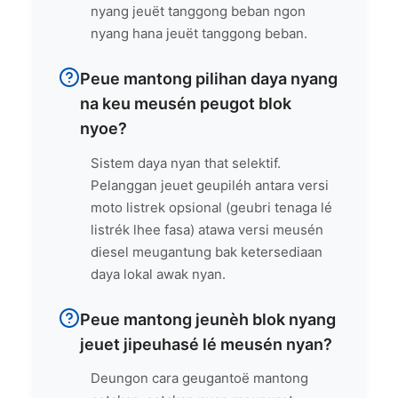
nyang jeuët tanggong beban ngon
nyang hana jeuët tanggong beban.
Peue mantong pilihan daya nyang
na keu meusén peugot blok
nyoe?
Sistem daya nyan that selektif.
Pelanggan jeuet geupiléh antara versi
moto listrek opsional (geubri tenaga lé
listrék lhee fasa) atawa versi meusén
diesel meugantung bak ketersediaan
daya lokal awak nyan.
Peue mantong jeunèh blok nyang
jeuet jipeuhasé lé meusén nyan?
Deungon cara geugantoë mantong