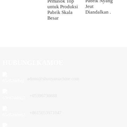
Pabrik Nyang
Pemasok Top
P
Jeut
untuk Produksi
P
Diandalkan .
Pabrik Skala
D
Besar
P
I
HUBUNGI KAMOE
admin@shunyamachine.com
+05396730888
+8615053971047