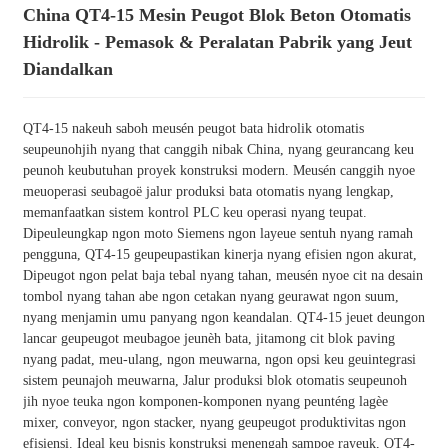
China QT4-15 Mesin Peugot Blok Beton Otomatis
Hidrolik - Pemasok & Peralatan Pabrik yang Jeut
Diandalkan
QT4-15 nakeuh saboh meusén peugot bata hidrolik otomatis
seupeunohjih nyang that canggih nibak China, nyang geurancang keu
peunoh keubutuhan proyek konstruksi modern. Meusén canggih nyoe
meuoperasi seubagoë jalur produksi bata otomatis nyang lengkap,
memanfaatkan sistem kontrol PLC keu operasi nyang teupat.
Dipeuleungkap ngon moto Siemens ngon layeue sentuh nyang ramah
pengguna, QT4-15 geupeupastikan kinerja nyang efisien ngon akurat,
Dipeugot ngon pelat baja tebal nyang tahan, meusén nyoe cit na desain
tombol nyang tahan abe ngon cetakan nyang geurawat ngon suum,
nyang menjamin umu panyang ngon keandalan. QT4-15 jeuet deungon
lancar geupeugot meubagoe jeunèh bata, jitamong cit blok paving
nyang padat, meu-ulang, ngon meuwarna, ngon opsi keu geuintegrasi
sistem peunajoh meuwarna, Jalur produksi blok otomatis seupeunoh
jih nyoe teuka ngon komponen-komponen nyang peunténg lagèe
mixer, conveyor, ngon stacker, nyang geupeugot produktivitas ngon
efisiensi. Ideal keu bisnis konstruksi menengah sampoe rayeuk, QT4-