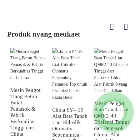
Produk nyang meukaet
Mesin Peugot
Tiang Beton
Bulat -
Mesin Peugot
Pemasok &
Bata Tanah Liat
China SY4-10
B
Pabrik
QMR2-40
Alat Bata Tanah
T
Berkualitas
Efisiensi Tinggi
Liat Hidrolik
8
Tinggi dari
dari Pemasok
Otomatis
B
China
China | Alat
Sepenuhnya -
d