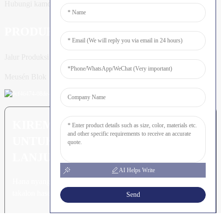
Hubungi kamoe
PRODUK
Jalur Produksi Tiang
Meusén Blok
KIREM PERTANYAAN: SIAP
UNTUK MEURUNOE LEUBEH
LANJUT
AI Helps Write
Hana nyang leubeh jroh nibak
takalon hasee akhe.
Send