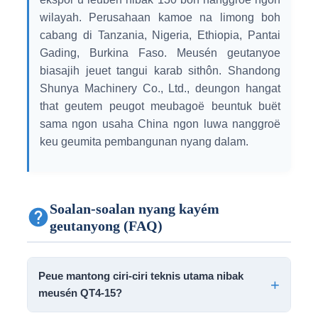
wilayah. Perusahaan kamoe na limong boh
cabang di Tanzania, Nigeria, Ethiopia, Pantai
Gading, Burkina Faso. Meusén geutanyoe
biasajih jeuet tangui karab sithôn. Shandong
Shunya Machinery Co., Ltd., deungon hangat
that geutem peugot meubagoë beuntuk buët
sama ngon usaha China ngon luwa nanggroë
keu geumita pembangunan nyang dalam.
Soalan-soalan nyang kayém
geutanyong (FAQ)
Peue mantong ciri-ciri teknis utama nibak
meusén QT4-15?