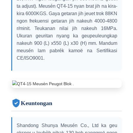
ta adjust). Meusén QT4-15 nyan brat jih na kira-
kira 6000KGS. Gaya getaran jih jeuet trok 88KN
ngon frekuensi getaran jih nakeuh 4000-4800
r/minit. Teukanan nilai jih nakeuh 16MPa.
Ukuran geuritan nyang ka geupeuleungkap
nakeuh 900 (L) x550 (L) x30 (H) mm. Mandum
meusén lam pabrék kamoë na Sertifikasi
CE/ISO9001.
Keuntongan
Shandong Shunya Meusén Co., Ltd ka geu
ekspor u leubèh nibak 130 boh nanggroë ngon