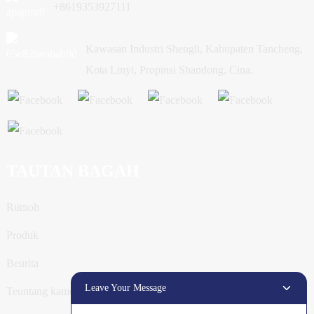
+8619353927111
Kawasan Industri Shengli, Kabupaten Tancheng,
Kota Linyi, Propinsi Shandong, Cina.
TAUTAN BAGAH
Rumoh
Produk
Beurita
Leave Your Message
Teuntang kamoe