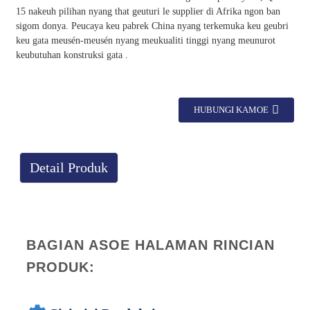
15 nakeuh pilihan nyang that geuturi le supplier di Afrika ngon ban
sigom donya. Peucaya keu pabrek China nyang terkemuka keu geubri
keu gata meusén-meusén nyang meukualiti tinggi nyang meunurot
keubutuhan konstruksi gata .
HUBUNGI KAMOE
Detail Produk
BAGIAN ASOE HALAMAN RINCIAN
PRODUK: