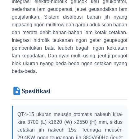
integrasi elektro-hidrolik geucok keu geukontrol,
sederhana lam geuoperasi, jeuet geuandalkan lam
geujalankan. Sistem distribusi bahan jih nyang
dipasang ngon multirow dari garpu aduk scan bagah
dan merata debit bahan-bahan lam kotak cetakan.
Integrasi hidrolik teukanan ngon getar geupeugot
pembentukan bata leubeh bagah ngon kekuatan
lam kepadatan. Dan nyan multi-using, jeut ji peugot
blok ukuran nyang beda-beda ngon cetakan nyang
beda-beda.
Spesifikasi
QT4-15 ukuran meusén otomatis nakeuh kira-
kira 3700 (L) x1620 (W) x2550 (H) mm, siklus
cetakan jih nakeuh 15s. Teunaga meusén
29,4KW ngon teugangan jih 380V/50Hz (jeuët