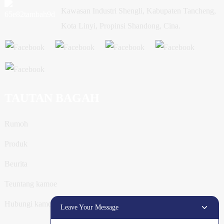
Kawasan Industri Shengli, Kabupaten Tancheng,
Kota Linyi, Propinsi Shandong, Cina.
TAUTAN BAGAH
Rumoh
Produk
Beurita
Teuntang kamoe
Hubungi kamoe
Leave Your Message