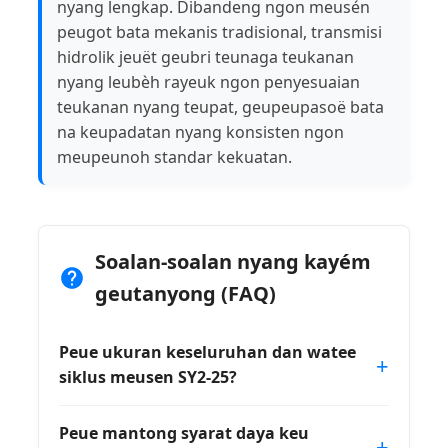
nyang lengkap. Dibandeng ngon meusén
peugot bata mekanis tradisional, transmisi
hidrolik jeuët geubri teunaga teukanan
nyang leubèh rayeuk ngon penyesuaian
teukanan nyang teupat, geupeupasoë bata
na keupadatan nyang konsisten ngon
meupeunoh standar kekuatan.
Soalan-soalan nyang kayém
geutanyong (FAQ)
Peue ukuran keseluruhan dan watee
siklus meusen SY2-25?
Peue mantong syarat daya keu