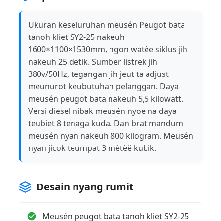
Ukuran keseluruhan meusén Peugot bata
tanoh kliet SY2-25 nakeuh
1600×1100×1530mm, ngon watèe siklus jih
nakeuh 25 detik. Sumber listrek jih
380v/50Hz, tegangan jih jeut ta adjust
meunurot keubutuhan pelanggan. Daya
meusén peugot bata nakeuh 5,5 kilowatt.
Versi diesel nibak meusén nyoe na daya
teubiet 8 tenaga kuda. Dan brat mandum
meusén nyan nakeuh 800 kilogram. Meusén
nyan jicok teumpat 3 mètèë kubik.
Desain nyang rumit
Meusén peugot bata tanoh kliet SY2-25