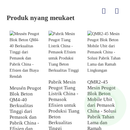
Produk nyang meukaet
Pabrik Mesin
QMR2-45
M
Peugot Tiang
Mesin Peugot
J
Meusén Peugot
Listrik China -
Blok Beton
B
Blok Beton
Pemasok
Mobile Ubit
T
QM4-40
Efisien untuk
dari Pemasok
B
Berkualitas
Produksi Tiang
China - Solusi
T
Tinggi dari
Beton
Pabrik Tahan
P
Pemasok dan
Berkualitas
Lama dan
P
Pabrik China -
Tinggi
Ramah
T
Efisien dan