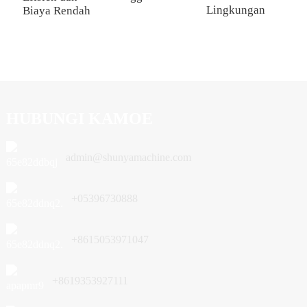
Lingkungan
Biaya Rendah
HUBUNGI KAMOE
admin@shunyamachine.com
+05396730888
+8615053971047
+8619353927111