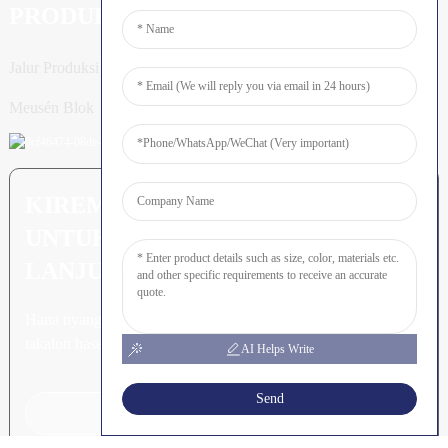
PRODUK
Jalur Produksi Tiang
Meusén Blok
KIREM PERTANYAAN: SIAP
UNTUK MEURUNOE LEUBEH
LANJUT
Hana nyang leubeh jroh nibak
takalon hasee akhe.
AI Helps Write
Send
Klik Keu Tanyoeng