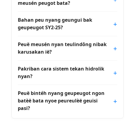
meusén peugot bata?
Bahan peu nyang geungui bak
geupeugot SY2-25?
Peuë meusén nyan teulindông nibak
karusakan ië?
Pakriban cara sistem tekan hidrolik
nyan?
Peuë bintéh nyang geupeugot ngon
batèë bata nyoe peureulèë geuisi
pasi?