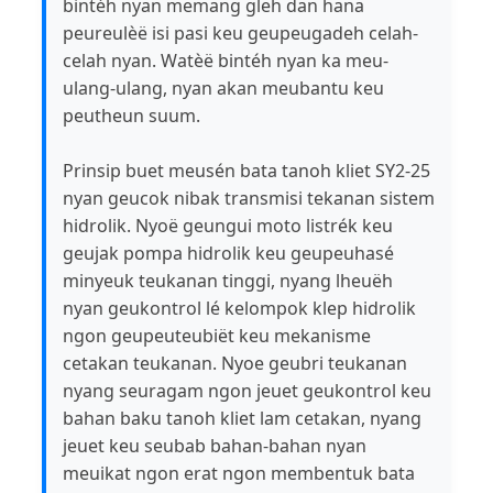
bintéh nyan memang gleh dan hana
peureulèë isi pasi keu geupeugadeh celah-
celah nyan. Watèë bintéh nyan ka meu-
ulang-ulang, nyan akan meubantu keu
peutheun suum.
Prinsip buet meusén bata tanoh kliet SY2-25
nyan geucok nibak transmisi tekanan sistem
hidrolik. Nyoë geungui moto listrék keu
geujak pompa hidrolik keu geupeuhasé
minyeuk teukanan tinggi, nyang lheuëh
nyan geukontrol lé kelompok klep hidrolik
ngon geupeuteubiët keu mekanisme
cetakan teukanan. Nyoe geubri teukanan
nyang seuragam ngon jeuet geukontrol keu
bahan baku tanoh kliet lam cetakan, nyang
jeuet keu seubab bahan-bahan nyan
meuikat ngon erat ngon membentuk bata