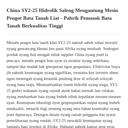
China SY2-25 Hidrolik Saleng Meugantung Mesin
Peugot Bata Tanah Liat - Pabrik Pemasok Bata
Tanah Berkualitas Tinggi
Meusén peugot bata tanoh kliet SY2-25 nakeuh saboh solusi inovatif
nyang geurancang khusus keu pasai Afrika nyang meuluah. Seubagoë
produk nyang that meugah nibak supplier China nyang jeuët ta
peucaya, meusén peugot bata nyoe na struktur nyang sederhana,
sampoë that mudah bak geuoperasi ngon geupeulara. Efektivitas biaya
jih nakeuh keuntungan nyang signifikan, terutama keu investor ubeut
ngon menengah nyang keuneuk peudong droe di wilayah-wilayah
nyang hana maju, Meumanfaatkan sistem hidrolik nyang teuga, SY2-
25 geubri teukanan nyang rayeuk ateuh bahan mentah lam cetakan,
nyang meuhasekan bata nyang leubeh nibak kepadatan meusen-meusen
nyan. Keumajuan teknologi nyoe geupeupastikan output nyang leubeh
meukualiti, menarik bagi ureueng nyang mita bahan konstruksi nyang
jeuet dipeucaya, Deungon desain nyang ramah pengguna dan syarat
pemeliharaan nyang rendah, SY2-25 mewakili kesempatan nyang
fantastis bagi investor di Afrika. Hubungi pabrek kamoe uroe nyoe