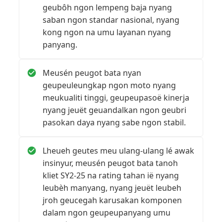
geubôh ngon lempeng baja nyang
saban ngon standar nasional, nyang
kong ngon na umu layanan nyang
panyang.
Meusén peugot bata nyan
geupeuleungkap ngon moto nyang
meukualiti tinggi, geupeupasoë kinerja
nyang jeuët geuandalkan ngon geubri
pasokan daya nyang sabe ngon stabil.
Lheueh geutes meu ulang-ulang lé awak
insinyur, meusén peugot bata tanoh
kliet SY2-25 na rating tahan ië nyang
leubèh manyang, nyang jeuët leubeh
jroh geucegah karusakan komponen
dalam ngon geupeupanyang umu