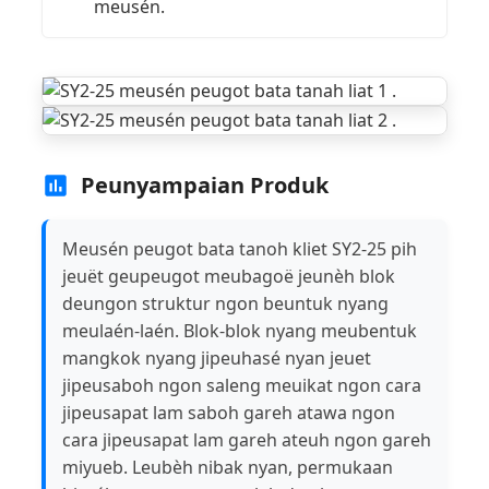
meusén.
Peunyampaian Produk
Meusén peugot bata tanoh kliet SY2-25 pih
jeuët geupeugot meubagoë jeunèh blok
deungon struktur ngon beuntuk nyang
meulaén-laén. Blok-blok nyang meubentuk
mangkok nyang jipeuhasé nyan jeuet
jipeusaboh ngon saleng meuikat ngon cara
jipeusapat lam saboh gareh atawa ngon
cara jipeusapat lam gareh ateuh ngon gareh
miyueb. Leubèh nibak nyan, permukaan