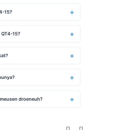
T4-15?
k QT4-15?
kat?
hunya?
-meusen droeneuh?