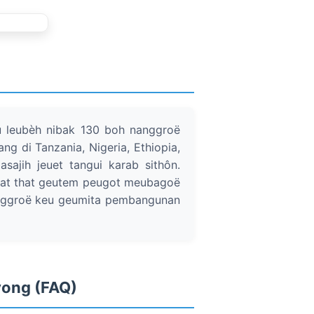
 leubèh nibak 130 boh nanggroë
g di Tanzania, Nigeria, Ethiopia,
sajih jeuet tangui karab sithôn.
gat that geutem peugot meubagoë
nggroë keu geumita pembangunan
yong (FAQ)