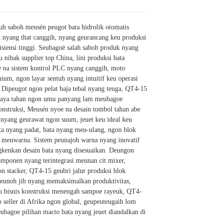
h saboh meusén peugot bata hidrolik otomatis
h nyang that canggih, nyang geurancang keu produksi
isiensi tinggi. Seubagoë salah saboh produk nyang
 nibak supplier top China, lini produksi bata
e na sistem kontrol PLC nyang canggih, moto
um, ngon layar sentuh nyang intuitif keu operasi
 Dipeugot ngon pelat baja tebal nyang teuga, QT4-15
daya tahan ngon umu panyang lam meubagoe
onstruksi, Meusén nyoe na desain tombol tahan abe
 nyang geurawat ngon suum, jeuet keu ideal keu
ta nyang padat, bata nyang meu-ulang, ngon blok
 meuwarna. Sistem peunajoh warna nyang inovatif
enkan desain bata nyang disesuaikan. Deungon
ponen nyang terintegrasi meunan cit mixer,
n stacker, QT4-15 geubri jalur produksi blok
peunoh jih nyang memaksimalkan produktivitas,
 bisnis konstruksi menengah sampoe rayeuk, QT4-
 seller di Afrika ngon global, geupeuteugaih lom
seubagoe pilihan macto bata nyang jeuet diandalkan di