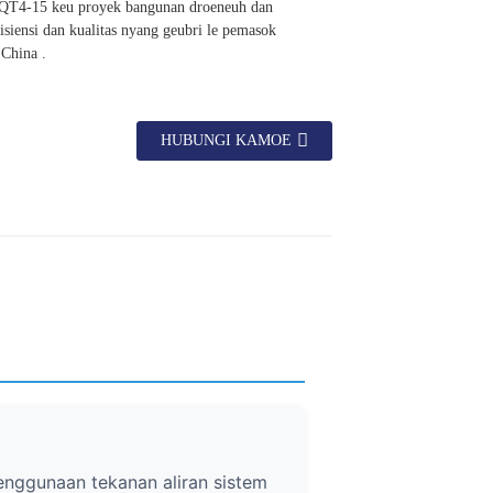
h QT4-15 keu proyek bangunan droeneuh dan
isiensi dan kualitas nyang geubri le pemasok
 China .
HUBUNGI KAMOE
enggunaan tekanan aliran sistem