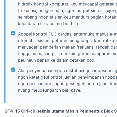
hidrolik kontrol komputer, keu meucapai getaran s
frekuensi, pengereman, ngon output sintesis uj
seimbang ngon efisien keu mandum bagian kotak 
kepadatan service mo bold life,.
Adopsi kontrol PLC cerdas, antarmuka manusia-m
otomatis, sistem getaran mengadopsi kontrol katu
menyadari pemberian makan frekuensi rendah dan
tinggi, memasang sistem kain garpu campuran mul
peulheuh bahan ke dalam cetakan box.
Alat penyimpanan ngon distribusi geuadopsi pengg
ngon ketat geukontrol jumlah penyimpanan hoppe
ngon peusampoe, ngon geucegah beton jeuet keu c
nyang meupeungaroh bak kaye.
QT4-15 Ciri-ciri teknis utama Mesin Pembentuk Blok 