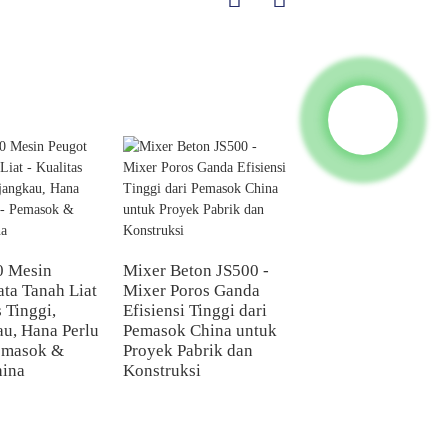
 Mesin
Mixer Beton JS500 -
ata Tanah Liat
Mixer Poros Ganda
China SY2-10 Mes
s Tinggi,
Efisiensi Tinggi dari
Peugot Bata Hidrol
au, Hana Perlu
Pemasok China untuk
Otomatis Sepenuhn
emasok &
Proyek Pabrik dan
Pemasok & Pabrik
hina
Konstruksi
Jeut Diandalkan u
Bata Saleng
Meugantung