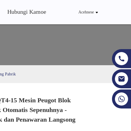
Hubungi Kamoe
Acehnese
ng Pabrik
+86 19353927111
T4-15 Mesin Peugot Blok
Loading...
Loading...
Loading...
Loading...
k Otomatis Sepenuhnya -
k dan Penawaran Langsong