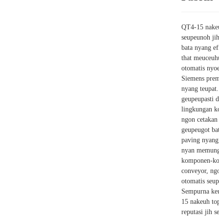
QT4-15 nakeu
seupeunoh ji
bata nyang ef
that meuceuhu
otomatis nyo
Siemens premi
nyang teupat.
geupeupasti 
lingkungan k
ngon cetakan
geupeugot ba
paving nyang
nyan memungk
komponen-kom
conveyor, ngo
otomatis seu
Sempurna keu
15 nakeuh top
reputasi jih 