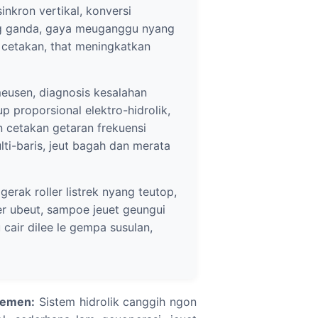
inkron vertikal, konversi
ong ganda, gaya meuganggu nyang
cetakan, that meningkatkan
eusen, diagnosis kesalahan
p proporsional elektro-hidrolik,
 cetakan getaran frekuensi
ti-baris, jeut bagah dan merata
erak roller listrek nyang teutop,
r ubeut, sampoe jeuet geungui
air dilee le gempa susulan,
Semen:
Sistem hidrolik canggih ngon