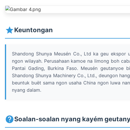
Keuntongan
Shandong Shunya Meusén Co., Ltd ka geu ekspor u
ngon wilayah. Perusahaan kamoe na limong boh caban
Pantai Gading, Burkina Faso. Meusén geutanyoe bia
Shandong Shunya Machinery Co., Ltd., deungon han
beuntuk buët sama ngon usaha China ngon luwa na
nyang dalam.
Soalan-soalan nyang kayém geutan