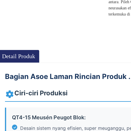
antara. Pile
neurasakan ef
terkemuka di
Detail Produk
Bagian Asoe Laman Rincian Produk .
Ciri-ciri Produksi
QT4-15 Meusén Peugot Blok:
Desain sistem nyang efisien, super meuganggu, p