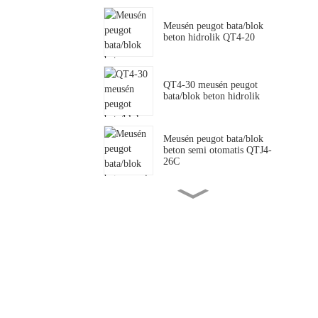
Meusén peugot bata/blok
beton hidrolik QT4-20
QT4-30 meusén peugot
bata/blok beton hidrolik
Meusén peugot bata/blok
beton semi otomatis QTJ4-
26C
QTJ4-35 Meusén peugot
bata/blok beton semi
otomatis .
SY2-25 meusén peugot
bata/blok tanoh kliet hidrolik
QTJ4-40 meusén peugot