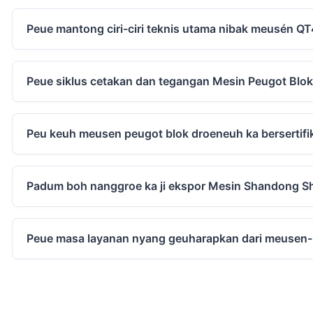
Peue mantong ciri-ciri teknis utama nibak meusén Q
Peue siklus cetakan dan tegangan Mesin Peugot Blo
Peu keuh meusen peugot blok droeneuh ka bersertifi
Padum boh nanggroe ka ji ekspor Mesin Shandong S
Peue masa layanan nyang geuharapkan dari meusen