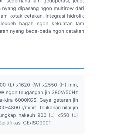
ol, sederhana lam geuoperasi, jeuet
ih nyang dipasang ngon multirow dari
m kotak cetakan. Integrasi hidrolik
 leubeh bagah ngon kekuatan lam
ukuran nyang beda-beda ngon cetakan
700 (L) x1620 (W) x2550 (H) mm,
4KW ngon teugangan jih 380V/50Hz
ra-kira 6000KGS. Gaya getaran jih
0-4800 r/minit. Teukanan nilai jih
ungkap nakeuh 900 (L) x550 (L)
rtifikasi CE/ISO9001.