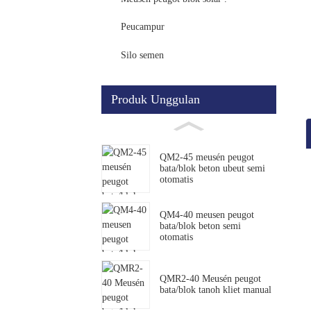
Peucampur
Silo semen
Produk Unggulan
QM2-45 meusén peugot
bata/blok beton ubeut semi
otomatis
QM4-40 meusen peugot
bata/blok beton semi
otomatis
QMR2-40 Meusén peugot
bata/blok tanoh kliet manual