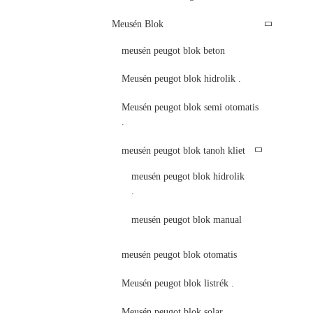
Meusén Blok
meusén peugot blok beton
Meusén peugot blok hidrolik .
Meusén peugot blok semi otomatis
.
meusén peugot blok tanoh kliet
meusén peugot blok hidrolik
.
meusén peugot blok manual
meusén peugot blok otomatis
Meusén peugot blok listrék .
Meusén peugot blok solar .