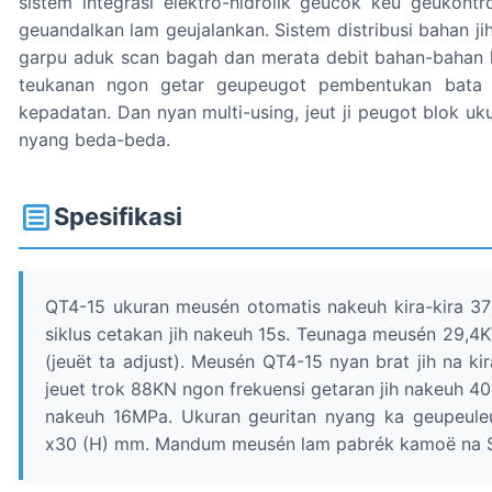
sistem integrasi elektro-hidrolik geucok keu geukontr
geuandalkan lam geujalankan. Sistem distribusi bahan j
garpu aduk scan bagah dan merata debit bahan-bahan la
teukanan ngon getar geupeugot pembentukan bata
kepadatan. Dan nyan multi-using, jeut ji peugot blok 
nyang beda-beda.
Spesifikasi
QT4-15 ukuran meusén otomatis nakeuh kira-kira 3
siklus cetakan jih nakeuh 15s. Teunaga meusén 29,
(jeuët ta adjust). Meusén QT4-15 nyan brat jih na ki
jeuet trok 88KN ngon frekuensi getaran jih nakeuh 400
nakeuh 16MPa. Ukuran geuritan nyang ka geupeule
x30 (H) mm. Mandum meusén lam pabrék kamoë na Se