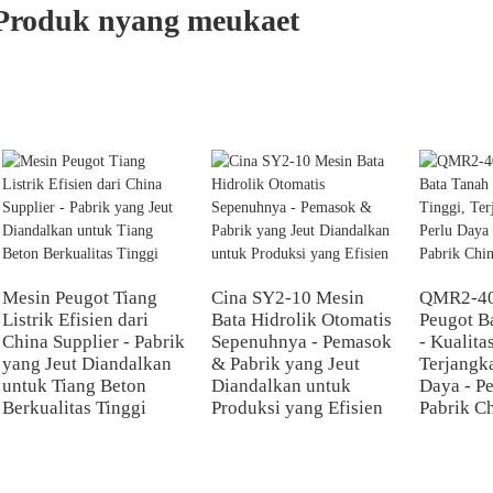
Produk nyang meukaet
Mesin Peugot Tiang
Cina SY2-10 Mesin
QMR2-40
Listrik Efisien dari
Bata Hidrolik Otomatis
Peugot B
China Supplier - Pabrik
Sepenuhnya - Pemasok
- Kualita
yang Jeut Diandalkan
& Pabrik yang Jeut
Terjangk
untuk Tiang Beton
Diandalkan untuk
Daya - P
Berkualitas Tinggi
Produksi yang Efisien
Pabrik C