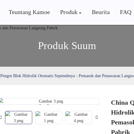
Teuntang Kamoe
Produk
Beurita
FAQ
Produk Suum
Peugot Blok Hidrolik Otomatis Sepenuhnya - Pemasok dan Penawaran Langso
China Q
Loading...
Loading...
Hidroli
Pemaso
Pabrik