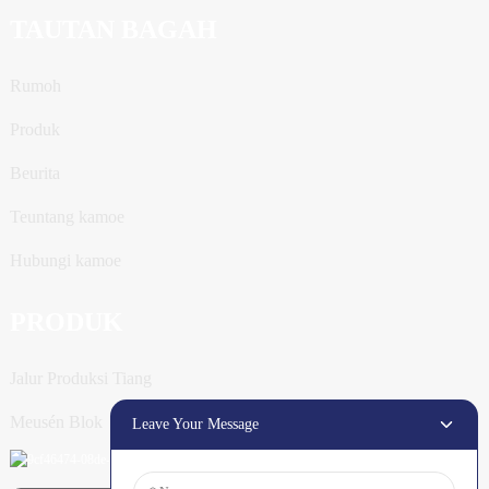
TAUTAN BAGAH
Rumoh
Produk
Beurita
Teuntang kamoe
Hubungi kamoe
PRODUK
Jalur Produksi Tiang
Meusén Blok
Leave Your Message