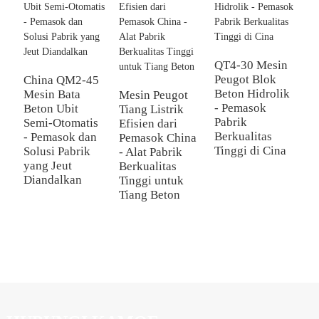
QT4-30 Mesin
Peugot Blok
China QM2-45
Beton Hidrolik
Mesin Bata
Mesin Peugot
M
- Pemasok
Beton Ubit
Tiang Listrik
B
Pabrik
Semi-Otomatis
Efisien dari
Q
Berkualitas
- Pemasok dan
Pemasok China
L
Tinggi di Cina
Solusi Pabrik
- Alat Pabrik
D
yang Jeut
Berkualitas
P
Diandalkan
Tinggi untuk
&
Tiang Beton
P