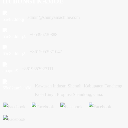
HUBUNGI KAMOE
admin@shunyamachine.com
+05396730888
+8615053971047
+8619353927111
Kawasan Industri Shengli, Kabupaten Tancheng,
Kota Linyi, Propinsi Shandong, Cina.