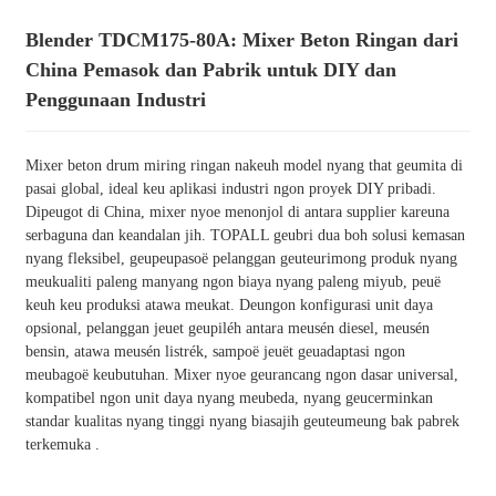
Blender TDCM175-80A: Mixer Beton Ringan dari
China Pemasok dan Pabrik untuk DIY dan
Penggunaan Industri
Mixer beton drum miring ringan nakeuh model nyang that geumita di
pasai global, ideal keu aplikasi industri ngon proyek DIY pribadi.
Dipeugot di China, mixer nyoe menonjol di antara supplier kareuna
serbaguna dan keandalan jih. TOPALL geubri dua boh solusi kemasan
nyang fleksibel, geupeupasoë pelanggan geuteurimong produk nyang
meukualiti paleng manyang ngon biaya nyang paleng miyub, peuë
keuh keu produksi atawa meukat. Deungon konfigurasi unit daya
opsional, pelanggan jeuet geupiléh antara meusén diesel, meusén
bensin, atawa meusén listrék, sampoë jeuët geuadaptasi ngon
meubagoë keubutuhan. Mixer nyoe geurancang ngon dasar universal,
kompatibel ngon unit daya nyang meubeda, nyang geucerminkan
standar kualitas nyang tinggi nyang biasajih geuteumeung bak pabrek
terkemuka .