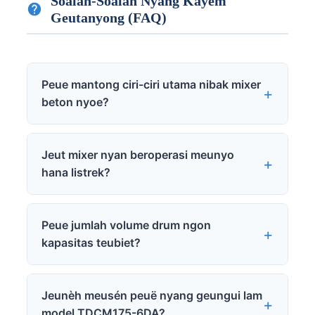
Soalan-Soalan Nyang Kayém
Geutanyong (FAQ)
Peue mantong ciri-ciri utama nibak mixer
beton nyoe?
Jeut mixer nyan beroperasi meunyo
hana listrek?
Peue jumlah volume drum ngon
kapasitas teubiet?
Jeunèh meusén peuë nyang geungui lam
model TDCM175-6DA?