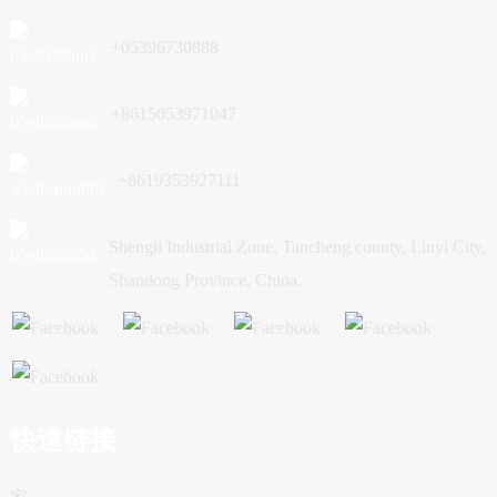
+05396730888
+8615053971047
+8619353927111
Shengli Industrial Zone, Tancheng county, Linyi City,
Shandong Province, China.
快速链接