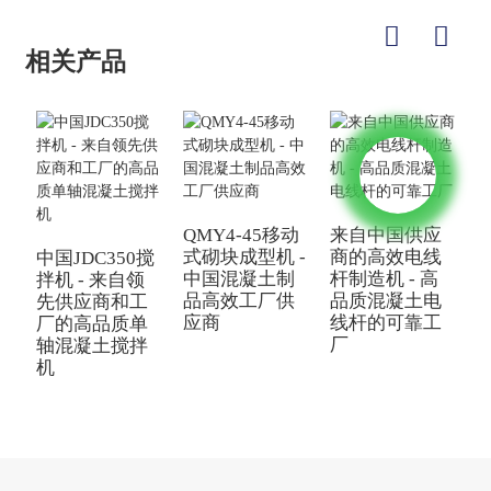
相关产品
QMY4-45移动
来自中国供应
中
式砌块成型机 -
商的高效电线
中国JDC350搅
中国混凝土制
杆制造机 - 高
块
拌机 - 来自领
品高效工厂供
品质混凝土电
先供应商和工
应商
线杆的可靠工
厂的高品质单
厂
轴混凝土搅拌
机