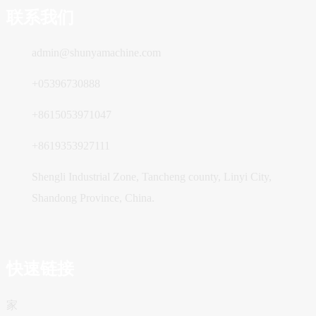
联系我们
admin@shunyamachine.com
+05396730888
+8615053971047
+8619353927111
Shengli Industrial Zone, Tancheng county, Linyi City,
Shandong Province, China.
快速链接
家