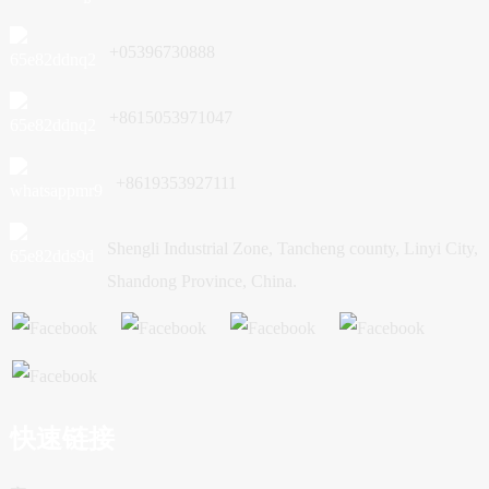
+05396730888
+8615053971047
+8619353927111
Shengli Industrial Zone, Tancheng county, Linyi City,
Shandong Province, China.
快速链接