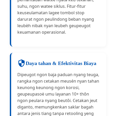
suhu, ngon watee siklus. Fitur-fitur
keuseulamatan lagee tombol stop
darurat ngon peulindong beban nyang
leubèh nibak nyan leubeh geupeugot
keuamanan operasional.
Daya tahan & Efektivitas Biaya
Dipeugot ngon baja paduan nyang teuga,
rangka ngon cetakan meusén nyan tahan
keunong keunong ngon korosi,
geupeupasoë umu layanan 10+ thôn
ngon peulara nyang beutôi. Cetakan jeut
diganto, memungkenkan saklar bagah
antara jenis tiang tanpa retooling yeng