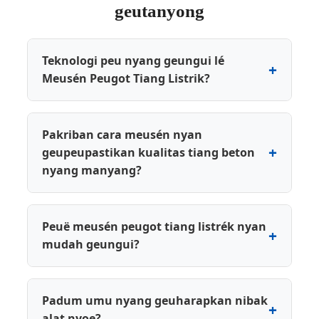
geutanyong
Teknologi peu nyang geungui lé
Meusén Peugot Tiang Listrik?
Pakriban cara meusén nyan
geupeupastikan kualitas tiang beton
nyang manyang?
Peuë meusén peugot tiang listrék nyan
mudah geungui?
Padum umu nyang geuharapkan nibak
alat nyoe?