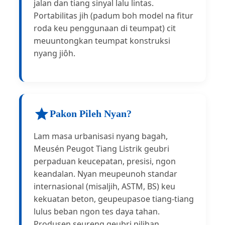
jalan dan tiang sinyal lalu lintas.
Portabilitas jih (padum boh model na fitur
roda keu penggunaan di teumpat) cit
meuuntongkan teumpat konstruksi
nyang jiôh.
Pakon Pileh Nyan?
Lam masa urbanisasi nyang bagah,
Meusén Peugot Tiang Listrik geubri
perpaduan keucepatan, presisi, ngon
keandalan. Nyan meupeunoh standar
internasional (misaljih, ASTM, BS) keu
kekuatan beton, geupeupasoe tiang-tiang
lulus beban ngon tes daya tahan.
Produsen seureng geubri pilihan