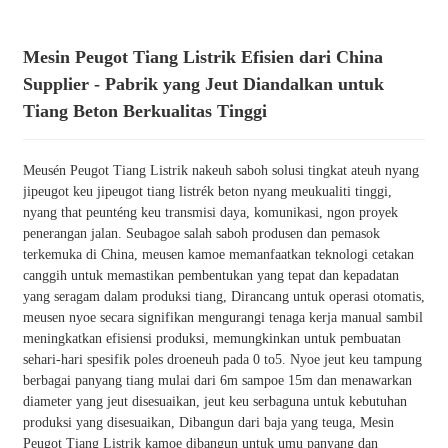
Mesin Peugot Tiang Listrik Efisien dari China
Supplier - Pabrik yang Jeut Diandalkan untuk
Tiang Beton Berkualitas Tinggi
Meusén Peugot Tiang Listrik nakeuh saboh solusi tingkat ateuh nyang
jipeugot keu jipeugot tiang listrék beton nyang meukualiti tinggi,
nyang that peunténg keu transmisi daya, komunikasi, ngon proyek
penerangan jalan. Seubagoe salah saboh produsen dan pemasok
terkemuka di China, meusen kamoe memanfaatkan teknologi cetakan
canggih untuk memastikan pembentukan yang tepat dan kepadatan
yang seragam dalam produksi tiang, Dirancang untuk operasi otomatis,
meusen nyoe secara signifikan mengurangi tenaga kerja manual sambil
meningkatkan efisiensi produksi, memungkinkan untuk pembuatan
sehari-hari spesifik poles droeneuh pada 0 to5. Nyoe jeut keu tampung
berbagai panyang tiang mulai dari 6m sampoe 15m dan menawarkan
diameter yang jeut disesuaikan, jeut keu serbaguna untuk kebutuhan
produksi yang disesuaikan, Dibangun dari baja yang teuga, Mesin
Peugot Tiang Listrik kamoe dibangun untuk umu panyang dan