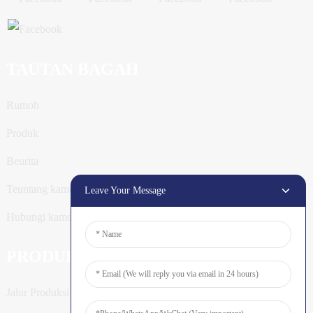
TAUTAN BAGAH
Rumoh
Produk
Beurita
Teuntang kamoe
Leave Your Message
Hubungi kamoe
PRODUK
Jalur Produksi Tiang