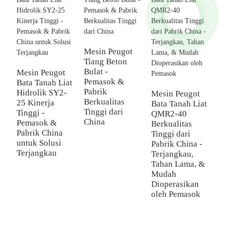
Mesin Peugot
C
Tiang Beton
M
Bulat -
B
Mesin Peugot
Pemasok &
B
Bata Tanah Liat
Pabrik
P
Hidrolik SY2-
Mesin Peugot
Berkualitas
d
25 Kinerja
Bata Tanah Liat
Tinggi dari
P
Tinggi -
QMR2-40
China
Pemasok &
Berkualitas
Pabrik China
Tinggi dari
untuk Solusi
Pabrik China -
Terjangkau
Terjangkau,
Tahan Lama, &
Mudah
Dioperasikan
oleh Pemasok