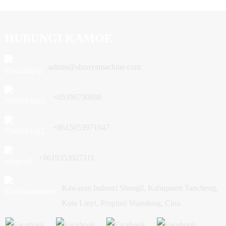
HUBUNGI KAMOE
admin@shunyamachine.com
+05396730888
+8615053971047
+8619353927111
Kawasan Industri Shengli, Kabupaten Tancheng,
Kota Linyi, Propinsi Shandong, Cina.