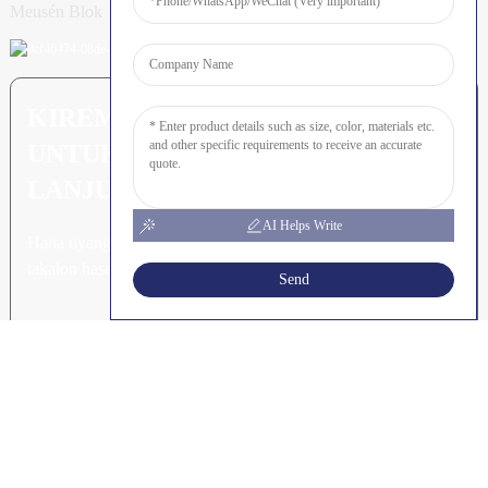
Meusén Blok
KIREM PERTANYAAN: SIAP
UNTUK MEURUNOE LEUBEH
LANJUT
AI Helps Write
Hana nyang leubeh jroh nibak
takalon hasee akhe.
Send
Klik Keu Tanyoeng
HAK CIPTA © SHUNYA CO.
-
-
RESOURCE
PEUTA SITUS