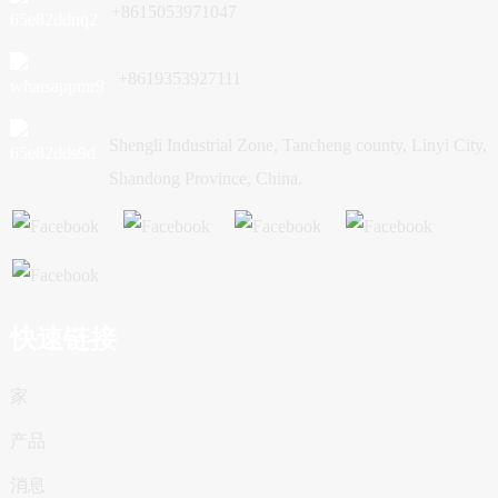
+8615053971047
+8619353927111
Shengli Industrial Zone, Tancheng county, Linyi City,
Shandong Province, China.
快速链接
家
产品
消息