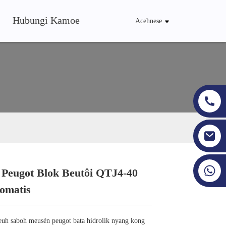
Hubungi Kamoe
Acehnese
+86 19353927111
Peugot Blok Beutôi QTJ4-40
Loading...
Loading...
Loading...
Loading...
omatis
uh saboh meusén peugot bata hidrolik nyang kong