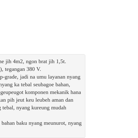
ih 4m2, ngon brat jih 1,5t.
, tegangan 380 V.
p-grade, jadi na umu layanan nyang
 nyang ka tebal seubagoe bahan,
at geupeugot komponen mekanik hana
kan pih jeut keu leubeh aman dan
g tebal, nyang kureung mudah
t bahan baku nyang meunurot, nyang