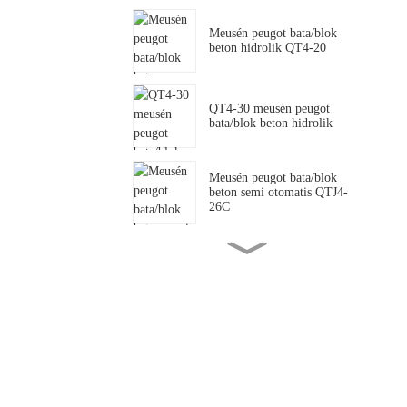
Meusén peugot bata/blok
beton hidrolik QT4-20
QT4-30 meusén peugot
bata/blok beton hidrolik
Meusén peugot bata/blok
beton semi otomatis QTJ4-
26C
QTJ4-35 Meusén peugot
bata/blok beton semi
otomatis .
SY2-25 meusén peugot
bata/blok tanoh kliet hidrolik
QTJ4-40 meusén peugot