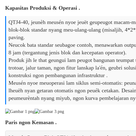
Kapasitas Produksi & Operasi .
QTJ4-40, jeunèh meusén nyoe jeuët geupeugot macam-ma
blok-blok standar nyang meu-ulang-ulang (misaljih, 4*2*2
paving.
Neucok bata standar seubagoe contoh, menawarkan output
8 jam (tergantung jenis blok dan kecepatan operator).
Produk jih le that geungui lam peugot bangunan teumpat t
trotoar, jalur taman, ngon fitur lanskap la'én, geubri solu
konstruksi ngon pembangunan infrastruktur .
Meusén nyoe meuoperasi lam siklus semi-otomatis: peun
lheuëh nyan getaran otomatis ngon peuék cetakan. Desai
peumeurèntah nyang miyub, ngon kurva pembelajaran nya
Paris ngon Kemasan .