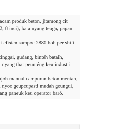
cam produk beton, jitamong cit
, 8 inci), bata nyang teuga, papan
 efisien sampoe 2880 boh per shift
inggai, gudang, bintéh bataih,
si nyang that peunténg keu industri
ajoh manual campuran beton mentah,
n nyoe geupeupasti mudah geungui,
ng paneuk keu operator barô.