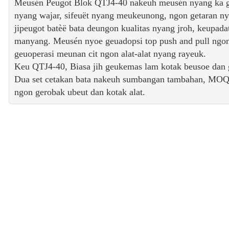
Meusén Peugot Blok QTJ4-40 nakeuh meusén nyang ka g
nyang wajar, sifeuët nyang meukeunong, ngon getaran n
jipeugot batèë bata deungon kualitas nyang jroh, keupad
manyang. Meusén nyoe geuadopsi top push and pull ngon
geuoperasi meunan cit ngon alat-alat nyang rayeuk.
Keu QTJ4-40, Biasa jih geukemas lam kotak beusoe dan 
Dua set cetakan bata nakeuh sumbangan tambahan, MOQ 
ngon gerobak ubeut dan kotak alat.