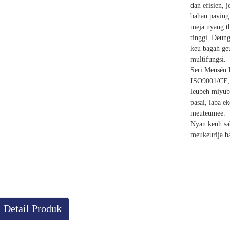
dan efisien, 
bahan paving 
meja nyang th
tinggi. Deun
keu bagah geu
multifungsi.
Seri Meusén 
ISO9001/CE, t
leubeh miyub
pasai, laba e
meuteumee.
Nyan keuh sa
meukeurija b
Detail Produk