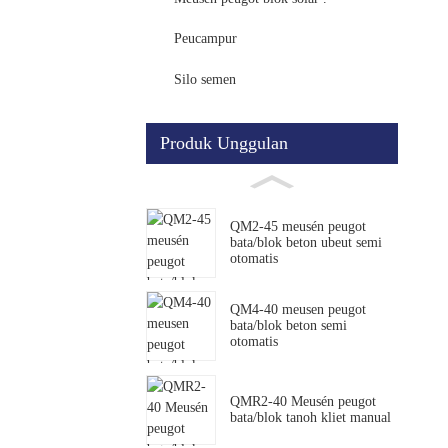
Peucampur
Silo semen
Produk Unggulan
QM2-45 meusén peugot
bata/blok beton ubeut semi
otomatis
QM4-40 meusen peugot
bata/blok beton semi
otomatis
QMR2-40 Meusén peugot
bata/blok tanoh kliet manual