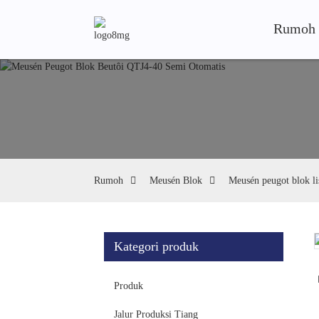
Rumoh
Rumoh
Meusén Blok
Meusén peugot blok lis
Kategori produk
Loading...
Loading...
Produk
Jalur Produksi Tiang