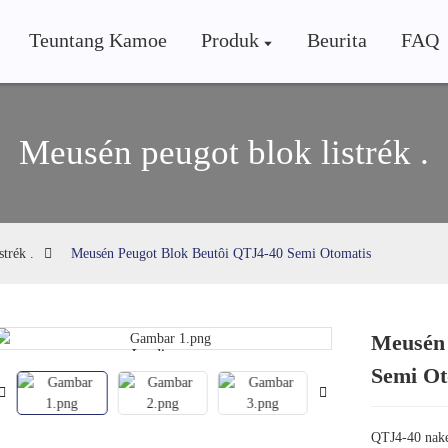
Teuntang Kamoe
Produk
Beurita
FAQ
Meusén peugot blok listrék .
trék .
Meusén Peugot Blok Beutôi QTJ4-40 Semi Otomatis
Meusén 
Loading...
Loading...
Semi Ot
QTJ4-40 nake