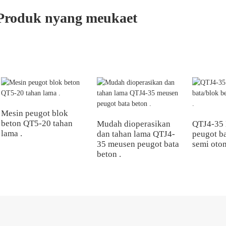
Produk nyang meukaet
Mesin peugot blok
beton QT5-20 tahan
Mudah dioperasikan
QTJ4-35
lama .
dan tahan lama QTJ4-
peugot b
35 meusen peugot bata
semi otom
beton .