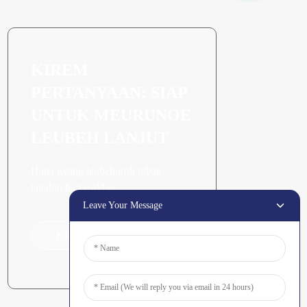
KIREM
PERTANYAAN: SIAP
UNTUK MEURUNOE
LEUBEH LANJUT
Hana nyang leubeh jroh nibak
takalon hasee akhe.
Leave Your Message
Klik Keu Tanyoeng