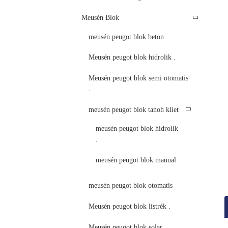
Meusén Blok
meusén peugot blok beton
Meusén peugot blok hidrolik .
Meusén peugot blok semi otomatis
.
meusén peugot blok tanoh kliet
meusén peugot blok hidrolik
.
meusén peugot blok manual
meusén peugot blok otomatis
Meusén peugot blok listrék .
Meusén peugot blok solar .