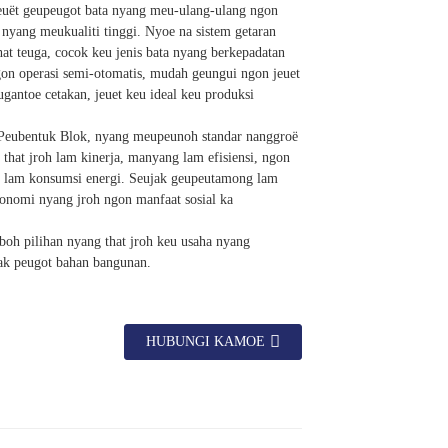
jeuët geupeugot bata nyang meu-ulang-ulang ngon
nyang meukualiti tinggi. Nyoe na sistem getaran
at teuga, cocok keu jenis bata nyang berkepadatan
gon operasi semi-otomatis, mudah geungui ngon jeuet
gantoe cetakan, jeuet keu ideal keu produksi
Peubentuk Blok, nyang meupeunoh standar nanggroë
hat jroh lam kinerja, manyang lam efisiensi, ngon
 lam konsumsi energi. Seujak geupeutamong lam
konomi nyang jroh ngon manfaat sosial ka
boh pilihan nyang that jroh keu usaha nyang
ak peugot bahan bangunan.
HUBUNGI KAMOE