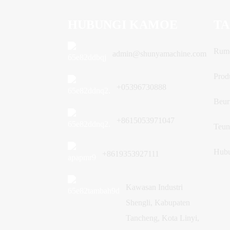
HUBUNGI KAMOE
TA
Rum
admin@shunyamachine.com
Prod
+05396730888
Beur
+8615053971047
Teun
Hubu
+8619353927111
Kawasan Industri
Shengli, Kabupaten
Tancheng, Kota Linyi,