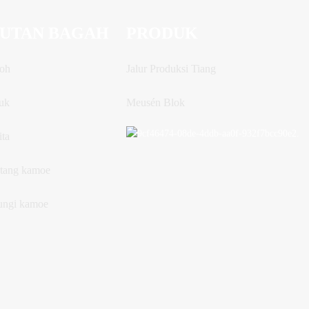
UTAN BAGAH
PRODUK
oh
Jalur Produksi Tiang
uk
Meusén Blok
ita
tang kamoe
ngi kamoe