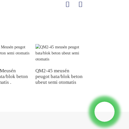
Meusén peugot
bata/blok beton
 Meusén
QM2-45 meusén
hidrolik QT4-20
ata/blok beton
peugot bata/blok beton
atis .
ubeut semi otomatis