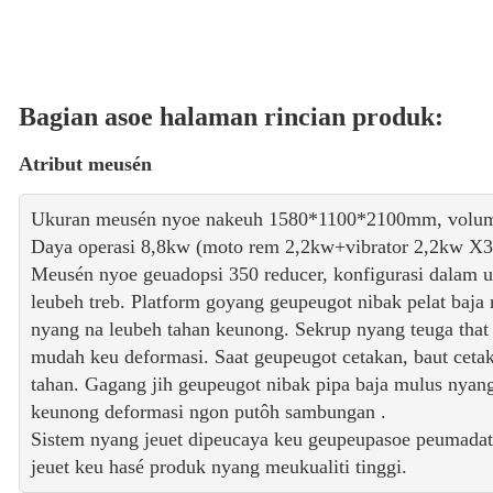
Bagian asoe halaman rincian produk:
Atribut meusén
Ukuran meusén nyoe nakeuh 1580*1100*2100mm, volume j
Daya operasi 8,8kw (moto rem 2,2kw+vibrator 2,2kw X3)
Meusén nyoe geuadopsi 350 reducer, konfigurasi dalam u
leubeh treb. Platform goyang geupeugot nibak pelat baja
nyang na leubeh tahan keunong. Sekrup nyang teuga th
mudah keu deformasi. Saat geupeugot cetakan, baut ceta
tahan. Gagang jih geupeugot nibak pipa baja mulus nyan
keunong deformasi ngon putôh sambungan .
Sistem nyang jeuet dipeucaya keu geupeupasoe peumada
jeuet keu hasé produk nyang meukualiti tinggi.