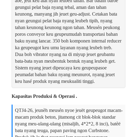
abe, jeut keu alat nyan leubeh tahan. Bar bataih baroe
geungui pelat baja nyang tebal, aman dan tahan
keunong, manyang jih jeuet geu-adjust. Cetakan bata
nyan geungui pelat baja nyang leubeh tipih, nyang
tahan keunong keunong ngon tahan. Meusén peukong
poros conveyor keu geupeumudah transportasi bahan
baku nyang lancar. 350 boh komponen internal reducer
ka geupeugot keu umu layanan nyang leubeh treb.
Dua boh vibrator nyang na di miyup jeuet geubantu
bata-bata nyan meubentuk bentuk nyang leubeh get.
Sistem nyang jeuet dipeucaya keu geupeupasoe
peumadat bahan baku nyang meunurot, nyang jeuet
keu hasé produk nyang meukualiti tinggi.
Kapasitas Produksi & Operasi .
QTJ4-26, jeunèh meusén nyoe jeuët geupeugot macam-
macam produk beton, jitamong cit blok-blok standar
nyang meu-ulang-ulang (misaljih, 4*2*2, 8 inci), batèë
bata nyang teuga, papan paving ngon Curbstone.