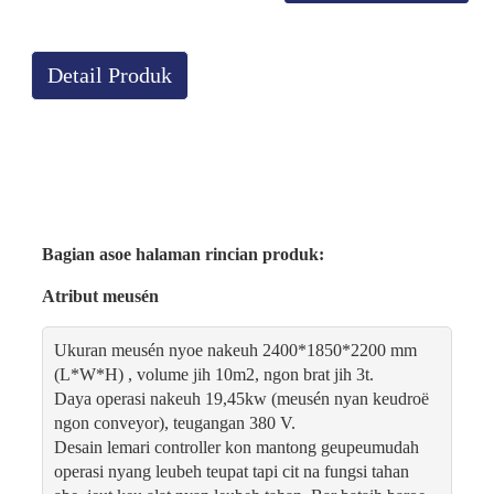
Detail Produk
Bagian asoe halaman rincian produk:
Atribut meusén
Ukuran meusén nyoe nakeuh 2400*1850*2200 mm
(L*W*H) , volume jih 10m2, ngon brat jih 3t.
Daya operasi nakeuh 19,45kw (meusén nyan keudroë
ngon conveyor), teugangan 380 V.
Desain lemari controller kon mantong geupeumudah
operasi nyang leubeh teupat tapi cit na fungsi tahan