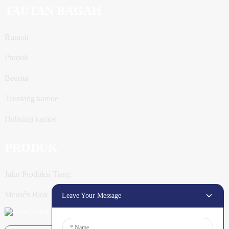
TAUTAN BAGAH
Rumoh
Produk
Beurita
Teuntang kamoe
Hubungi kamoe
PRODUK
Jalur Produksi Tiang
Meusén Blok
Leave Your Message