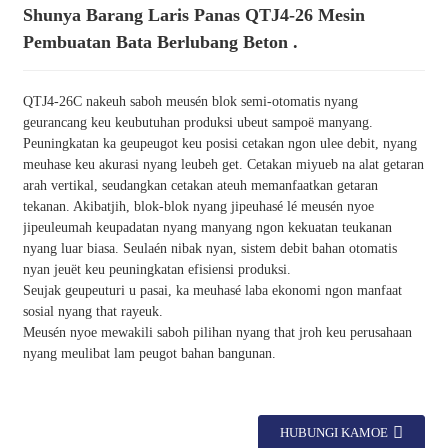
Shunya Barang Laris Panas QTJ4-26 Mesin
Pembuatan Bata Berlubang Beton .
QTJ4-26C nakeuh saboh meusén blok semi-otomatis nyang
geurancang keu keubutuhan produksi ubeut sampoë manyang.
Peuningkatan ka geupeugot keu posisi cetakan ngon ulee debit, nyang
meuhase keu akurasi nyang leubeh get. Cetakan miyueb na alat getaran
arah vertikal, seudangkan cetakan ateuh memanfaatkan getaran
tekanan. Akibatjih, blok-blok nyang jipeuhasé lé meusén nyoe
jipeuleumah keupadatan nyang manyang ngon kekuatan teukanan
nyang luar biasa. Seulaén nibak nyan, sistem debit bahan otomatis
nyan jeuët keu peuningkatan efisiensi produksi.
Seujak geupeuturi u pasai, ka meuhasé laba ekonomi ngon manfaat
sosial nyang that rayeuk.
Meusén nyoe mewakili saboh pilihan nyang that jroh keu perusahaan
nyang meulibat lam peugot bahan bangunan.
HUBUNGI KAMOE