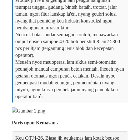
Produk jih le that geungui lam peugot bangunan
teumpat tinggai, gudang, bintéh bataih, trotoar, jalur
taman, ngon fitur lanskap la'én, nyang geubri solusi
nyang that peunténg keu industri konstruksi ngon
pembangunan infrastruktur.
Neucok bata standar seubagoe contoh, menawarkan
output efisien sampoe 4320 boh per shift 8 jam/ 5360
pcs per 8jam (tergantung jenis blok dan kecepatan
operator).
Meusén nyoe meuoperasi lam siklus semi-otomatis:
peunajoh manual campuran beton mentah, lheuëh nyan
getaran otomatis ngon peuék cetakan. Desain nyoe
geupeupasti mudah geungui, peumeurèntah nyang
miyub, ngon kurva pembelajaran nyang paneuk keu
operator barô.
Paris ngon Kemasan .
Keu QTJ4-26, Biasa jih geukemas lam kotak beusoe