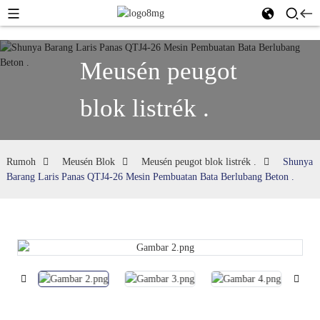
Meusén peugot
blok listrék .
Rumoh
Meusén Blok
Meusén peugot blok listrék .
Shunya
Barang Laris Panas QTJ4-26 Mesin Pembuatan Bata Berlubang Beton .