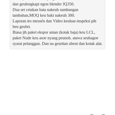
dan geulengkapi ngon blender JQ350.
Dua set cetakan bata nakeuh sumbangan
tambahan,MOQ keu baki nakeuh 300.
Laporan tes meusén dan Video keuluar-inspeksi pih
beu geubri.
Biasa jih paket ekspor aman (kotak baja) keu LCL,
paket Nude keu asoe nyang peunoh. atawa seubagoe
syarat pelanggan. Dan na geuritan ubeut dan kotak alat.