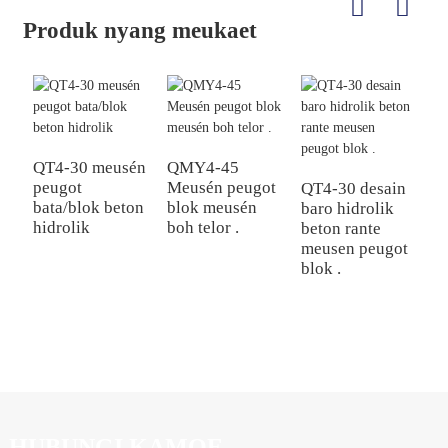
Produk nyang meukaet
QT4-30 meusén
QMY4-45
peugot
Meusén peugot
QT4-30 desain
Q
bata/blok beton
blok meusén
baro hidrolik
b
hidrolik
boh telor .
beton rante
h
meusen peugot
p
blok .
HUBUNGI KAMOE