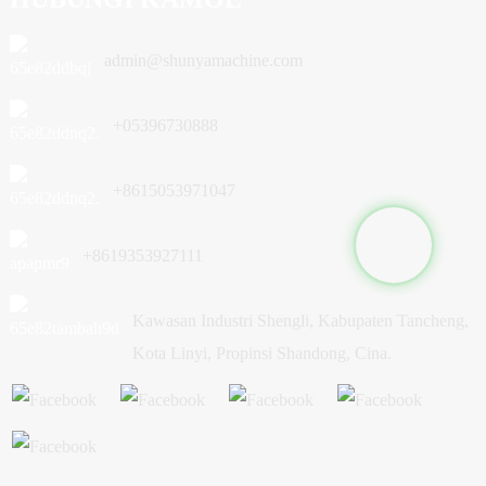
admin@shunyamachine.com
+05396730888
+8615053971047
+8619353927111
Kawasan Industri Shengli, Kabupaten Tancheng,
Kota Linyi, Propinsi Shandong, Cina.