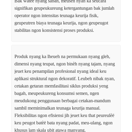
Bak watee nyang saban, meusen nyan ka seucara
signifikan geupeukureung ketergantungan bak jumlah
operator ngon intensitas teunaga keurija fisik,
geupeutren biaya teunaga keurija, ngon geupeugot
stabilitas ngon konsistensi proses produksi.
Produk nyang ka lheueh na permukaan nyang gleh,
dimensi nyang teupat, ngon binèh nyang tajam, nyang
jeuet keu penampilan profesional nyang ideal keu
aplikasi struktural ngon dekoratif. Leubeh nibak nyan,
cetakan getaran memfasilitasi siklus produksi yeng
bagah, meupeukureng konsumsi semen, ngen
meudukong penggunaan berbagai cetakan-mandum
sambil meminimalkan teunaga keurija manual.
Fleksibilitas ngon efisiensi jih jeuet keu that peureulèë
keu peugot batèë bata nyang padat, meu-ulang, ngon
khusus lam skala ubit atawa manyang.