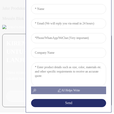
Jalur Produksi Tiang
Meusén Blok
KIREM PERTANYAAN: SIAP
UNTUK MEURUNOE LEUBEH
LANJUT
Hana nyang leubeh jroh nibak
takalon hasee akhe.
AI Helps Write
Klik Keu Tanyoeng
Send