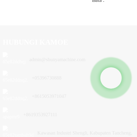
Bata .
HUBUNGI KAMOE
admin@shunyamachine.com
+05396730888
+8615053971047
+8619353927111
Kawasan Industri Shengli, Kabupaten Tancheng,