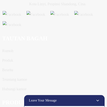
Kota Linyi, Propinsi Shandong, Cina.
TAUTAN BAGAH
Rumoh
Produk
Beurita
Teuntang kamoe
Hubungi kamoe
Leave Your Message
PRODUK