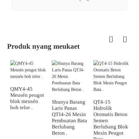
Produk nyang meukaet
QMY4-45
Q
Meusén peugot
m
blok meusén
b
Shunya Barang
QT4-15
boh telor .
s
Laris Panas
Hidrolik
QTJ4-26 Mesin
Otomatis Beton
Pembuatan Bata
Semen
Berlubang
Berlubang Blok
Beton .
Mesin Peugot