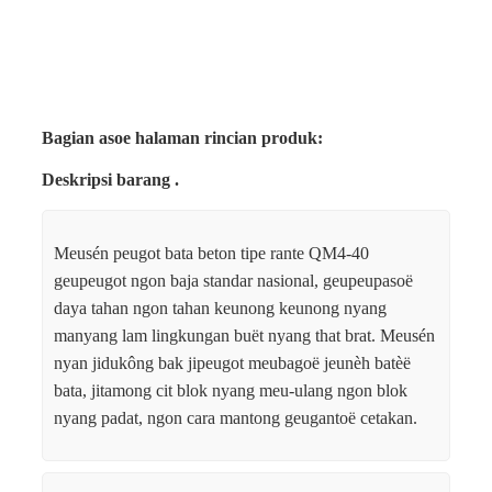
Bagian asoe halaman rincian produk:
Deskripsi barang .
Meusén peugot bata beton tipe rante QM4-40
geupeugot ngon baja standar nasional, geupeupasoë
daya tahan ngon tahan keunong keunong nyang
manyang lam lingkungan buët nyang that brat. Meusén
nyan jidukông bak jipeugot meubagoë jeunèh batèë
bata, jitamong cit blok nyang meu-ulang ngon blok
nyang padat, ngon cara mantong geugantoë cetakan.