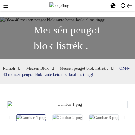
Meusén peugot
blok listrék .
Rumoh
Meusén Blok
Meusén peugot blok listrék .
QM4-
40 meusen peugot blok rante beton berkualitas tinggi .