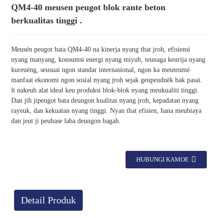
QM4-40 meusen peugot blok rante beton
berkualitas tinggi .
Meusén peugot bata QM4-40 na kinerja nyang that jroh, efisiensi
nyang manyang, konsumsi energi nyang miyub, teunaga keurija nyang
kureuëng, seusuai ngon standar internasional, ngon ka meuteumé
manfaat ekonomi ngon sosial nyang jroh sejak geupeuduëk bak pasai.
lt nakeuh alat ideal keu produksi blok-blok nyang meukualiti tinggi.
Dan jih jipeugot bata deungon kualitas nyang jroh, kepadatan nyang
rayeuk, dan kekuatan nyang tinggi. Nyan that efisien, hana meubiaya
dan jeut ji peuhase laba deungon bagah.
HUBUNGI KAMOE
Detail Produk