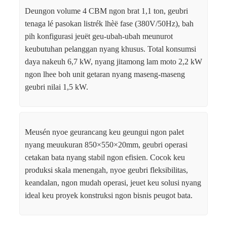
Deungon volume 4 CBM ngon brat 1,1 ton, geubri
tenaga lé pasokan listrék lhèë fase (380V/50Hz), bah
pih konfigurasi jeuët geu-ubah-ubah meunurot
keubutuhan pelanggan nyang khusus. Total konsumsi
daya nakeuh 6,7 kW, nyang jitamong lam moto 2,2 kW
ngon lhee boh unit getaran nyang maseng-maseng
geubri nilai 1,5 kW.
Meusén nyoe geurancang keu geungui ngon palet
nyang meuukuran 850×550×20mm, geubri operasi
cetakan bata nyang stabil ngon efisien. Cocok keu
produksi skala menengah, nyoe geubri fleksibilitas,
keandalan, ngon mudah operasi, jeuet keu solusi nyang
ideal keu proyek konstruksi ngon bisnis peugot bata.