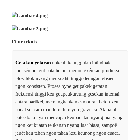
Fitur teknis
Cetakan getaran
nakeuh keunggulan inti nibak
meusén peugot bata beton, memungkénkan produksi
blok-blok nyang meukualiti tinggi deungon efisien
ngon konsisten. Proses nyoe geupakek getaran
frekuensi tinggi keu geupeukureung gesekan internal
antara partikel, memungkenkan campuran beton keu
padat seucara mandum di miyup gravitasi. Akibatjih,
batèë bata nyan meucapai keupadatan nyang manyang
ngon keukuatan teukanan nyang luar biasa, sampoë
jeuët keu tahan ngon tahan keu keunong ngon cuaca.