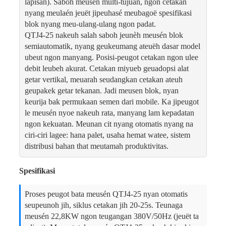
lapisan). Saboh meusén multi-tujuan, ngon cetakan
nyang meulaén jeuët jipeuhasé meubagoë spesifikasi
blok nyang meu-ulang-ulang ngon padat.
QTJ4-25 nakeuh salah saboh jeunèh meusén blok
semiautomatik, nyang geukeumang ateuëh dasar model
ubeut ngon manyang. Posisi-peugot cetakan ngon ulee
debit leubeh akurat. Cetakan miyueb geuadopsi alat
getar vertikal, meuarah seudangkan cetakan ateuh
geupakek getar tekanan. Jadi meusen blok, nyan
keurija bak permukaan semen dari mobile. Ka jipeugot
le meusén nyoe nakeuh rata, manyang lam kepadatan
ngon kekuatan. Meunan cit nyang otomatis nyang na
ciri-ciri lagee: hana palet, usaha hemat watee, sistem
distribusi bahan that meutamah produktivitas.
Spesifikasi
Proses peugot bata meusén QTJ4-25 nyan otomatis
seupeunoh jih, siklus cetakan jih 20-25s. Teunaga
meusén 22,8KW ngon teugangan 380V/50Hz (jeuët ta