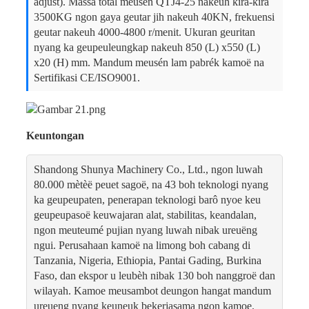
adjust). Massa total meusén QTJ4-25 nakeuh kira-kira
3500KG ngon gaya geutar jih nakeuh 40KN, frekuensi
geutar nakeuh 4000-4800 r/menit. Ukuran geuritan
nyang ka geupeuleungkap nakeuh 850 (L) x550 (L)
x20 (H) mm. Mandum meusén lam pabrék kamoë na
Sertifikasi CE/ISO9001.
Keuntongan
Shandong Shunya Machinery Co., Ltd., ngon luwah
80.000 mètèë peuet sagoë, na 43 boh teknologi nyang
ka geupeupaten, penerapan teknologi barô nyoe keu
geupeupasoë keuwajaran alat, stabilitas, keandalan,
ngon meuteumé pujian nyang luwah nibak ureuëng
ngui. Perusahaan kamoë na limong boh cabang di
Tanzania, Nigeria, Ethiopia, Pantai Gading, Burkina
Faso, dan ekspor u leubèh nibak 130 boh nanggroë dan
wilayah. Kamoe meusambot deungon hangat mandum
ureueng nyang keuneuk bekerjasama ngon kamoe.