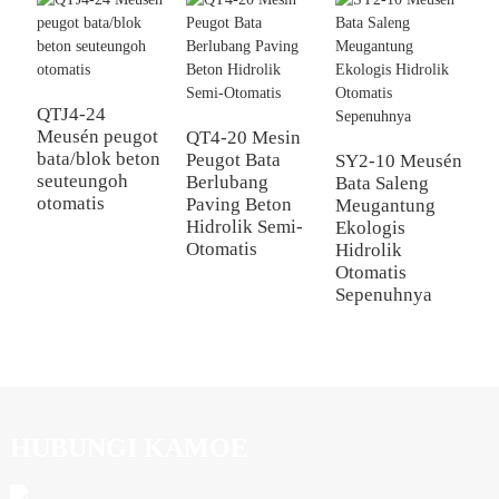
QTJ4-24
M
Meusén peugot
b
QT4-20 Mesin
bata/blok beton
s
Peugot Bata
SY2-10 Meusén
seuteungoh
Q
Berlubang
Bata Saleng
otomatis
Paving Beton
Meugantung
Hidrolik Semi-
Ekologis
Otomatis
Hidrolik
Otomatis
Sepenuhnya
HUBUNGI KAMOE