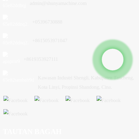
admin@shunyamachine.com
+05396730888
+8615053971047
+8619353927111
Kawasan Industri Shengli, Kabupaten Tancheng,
Kota Linyi, Propinsi Shandong, Cina.
TAUTAN BAGAH