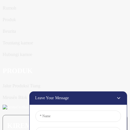
Rumoh
Produk
Beurita
Teuntang kamoe
Hubungi kamoe
PRODUK
Jalur Produksi Tiang
Meusén Blok
Leave Your Message
KIREM PERTANYAAN: SIAP