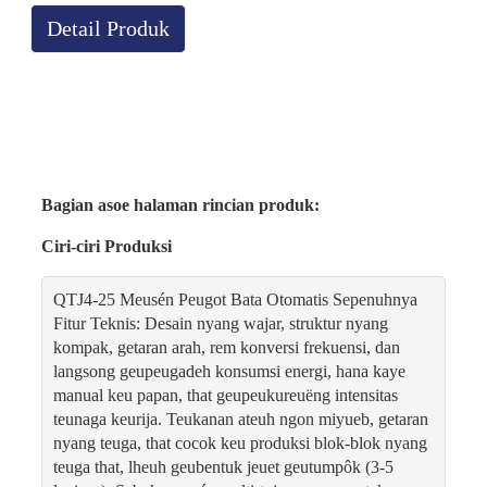
Detail Produk
Bagian asoe halaman rincian produk:
Ciri-ciri Produksi
QTJ4-25 Meusén Peugot Bata Otomatis Sepenuhnya
Fitur Teknis: Desain nyang wajar, struktur nyang
kompak, getaran arah, rem konversi frekuensi, dan
langsong geupeugadeh konsumsi energi, hana kaye
manual keu papan, that geupeukureuëng intensitas
teunaga keurija. Teukanan ateuh ngon miyueb, getaran
nyang teuga, that cocok keu produksi blok-blok nyang
teuga that, lheuh geubentuk jeuet geutumpôk (3-5