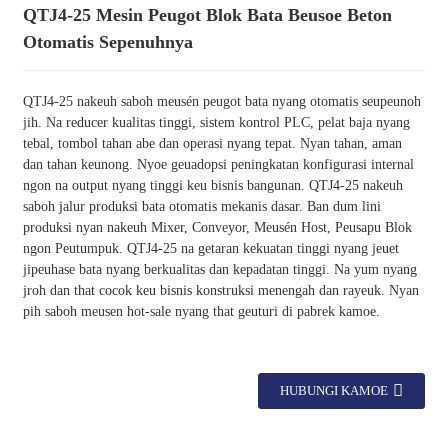
QTJ4-25 Mesin Peugot Blok Bata Beusoe Beton
Otomatis Sepenuhnya
QTJ4-25 nakeuh saboh meusén peugot bata nyang otomatis seupeunoh
jih. Na reducer kualitas tinggi, sistem kontrol PLC, pelat baja nyang
tebal, tombol tahan abe dan operasi nyang tepat. Nyan tahan, aman
dan tahan keunong. Nyoe geuadopsi peningkatan konfigurasi internal
ngon na output nyang tinggi keu bisnis bangunan. QTJ4-25 nakeuh
saboh jalur produksi bata otomatis mekanis dasar. Ban dum lini
produksi nyan nakeuh Mixer, Conveyor, Meusén Host, Peusapu Blok
ngon Peutumpuk. QTJ4-25 na getaran kekuatan tinggi nyang jeuet
jipeuhase bata nyang berkualitas dan kepadatan tinggi. Na yum nyang
jroh dan that cocok keu bisnis konstruksi menengah dan rayeuk. Nyan
pih saboh meusen hot-sale nyang that geuturi di pabrek kamoe.
HUBUNGI KAMOE