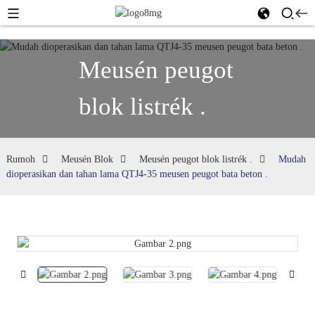
Meusén peugot
blok listrék .
Rumoh
Meusén Blok
Meusén peugot blok listrék .
Mudah
dioperasikan dan tahan lama QTJ4-35 meusen peugot bata beton .