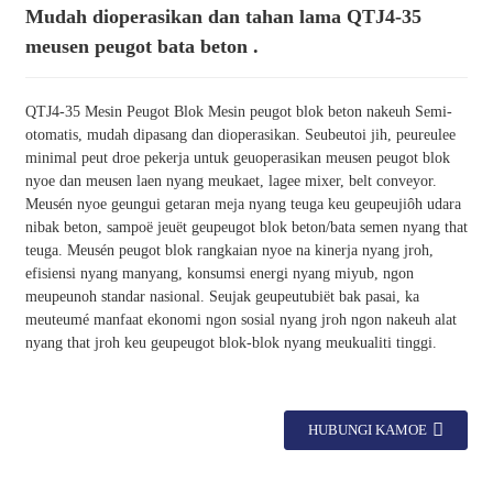
Mudah dioperasikan dan tahan lama QTJ4-35
meusen peugot bata beton .
QTJ4-35 Mesin Peugot Blok Mesin peugot blok beton nakeuh Semi-
otomatis, mudah dipasang dan dioperasikan. Seubeutoi jih, peureulee
minimal peut droe pekerja untuk geuoperasikan meusen peugot blok
nyoe dan meusen laen nyang meukaet, lagee mixer, belt conveyor.
Meusén nyoe geungui getaran meja nyang teuga keu geupeujiôh udara
nibak beton, sampoë jeuët geupeugot blok beton/bata semen nyang that
teuga. Meusén peugot blok rangkaian nyoe na kinerja nyang jroh,
efisiensi nyang manyang, konsumsi energi nyang miyub, ngon
meupeunoh standar nasional. Seujak geupeutubiët bak pasai, ka
meuteumé manfaat ekonomi ngon sosial nyang jroh ngon nakeuh alat
nyang that jroh keu geupeugot blok-blok nyang meukualiti tinggi.
HUBUNGI KAMOE