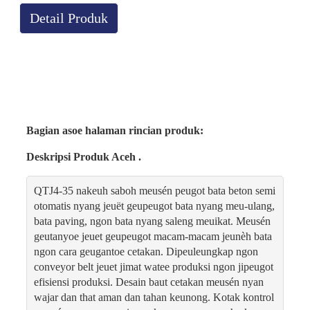
Detail Produk
Bagian asoe halaman rincian produk:
Deskripsi Produk Aceh .
QTJ4-35 nakeuh saboh meusén peugot bata beton semi
otomatis nyang jeuët geupeugot bata nyang meu-ulang,
bata paving, ngon bata nyang saleng meuikat. Meusén
geutanyoe jeuet geupeugot macam-macam jeunèh bata
ngon cara geugantoe cetakan. Dipeuleungkap ngon
conveyor belt jeuet jimat watee produksi ngon jipeugot
efisiensi produksi. Desain baut cetakan meusén nyan
wajar dan that aman dan tahan keunong. Kotak kontrol