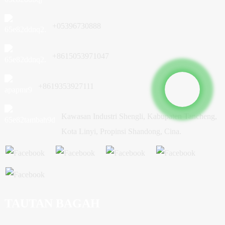
+05396730888
+8615053971047
+8619353927111
Kawasan Industri Shengli, Kabupaten Tancheng,
Kota Linyi, Propinsi Shandong, Cina.
TAUTAN BAGAH