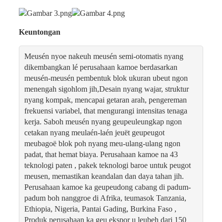
Keuntongan
Meusén nyoe nakeuh meusén semi-otomatis nyang
dikembangkan lé perusahaan kamoe berdasarkan
meusén-meusén pembentuk blok ukuran ubeut ngon
menengah sigohlom jih,Desain nyang wajar, struktur
nyang kompak, mencapai getaran arah, pengereman
frekuensi variabel, that mengurangi intensitas tenaga
kerja. Saboh meusén nyang geupeuleungkap ngon
cetakan nyang meulaén-laén jeuët geupeugot
meubagoë blok poh nyang meu-ulang-ulang ngon
padat, that hemat biaya. Perusahaan kamoe na 43
teknologi paten , pakek teknologi baroe untuk peugot
meusen, memastikan keandalan dan daya tahan jih.
Perusahaan kamoe ka geupeudong cabang di padum-
padum boh nanggroe di Afrika, teumasok Tanzania,
Ethiopia, Nigeria, Pantai Gading, Burkina Faso ,
Produk perusahaan ka geu ekspor u leubeh dari 150