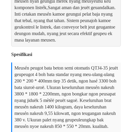
meusén nyan geungui merek nyang meusyeuhu keu
komponen listrék,Sangat aman dan jeuët geuandalkan.
Inti cetakan meusén kamoe geungui pelat baja nyang
that tebal, nyang that tahan. Sistem peunajoh kamoe
geukontrol le listrek, dan conveyor belt jeut geugantoe
deungon mudah, nyang jeut secara efektif geupeu ek
masa layanan meusen.
Spesifikasi
Meusén peugot bata beton semi otomatis QTJ4-35 jeuët
geupeugot 4 boh bata standar nyang meu-ulang-ulang
200 * 200 * 400mm tiep 35 detik, ngon hasé 3300 boh
bata siuroë-uroë. Ukuran keseluruhan meusén nakeuh
3800 * 1800 * 2200mm, ngon bongkar ngon peusapat
nyang jiduëk 5 mètèë peuët sagoë. Keseluruhan brat
meusén nakeuh 1400 kilogram, daya keseluruhan
meusén nakeuh 9,55 kilowatt, ngon teugangan nakeuh
380 v. Ukuran palet nyang geupeuleungkap bak
meusén nyoe nakeuh 850 * 550 * 20mm. kualitah.