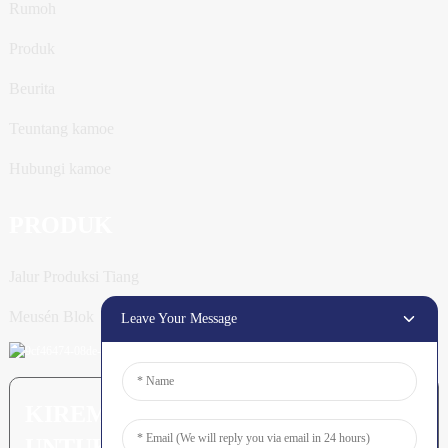
Rumoh
Produk
Beurita
Teuntang kamoe
Hubungi kamoe
PRODUK
Jalur Produksi Tiang
Meusén Blok
Leave Your Message
KIREM PERTANYAAN: SIAP
UNTUK MEURUNOE LEUBEH