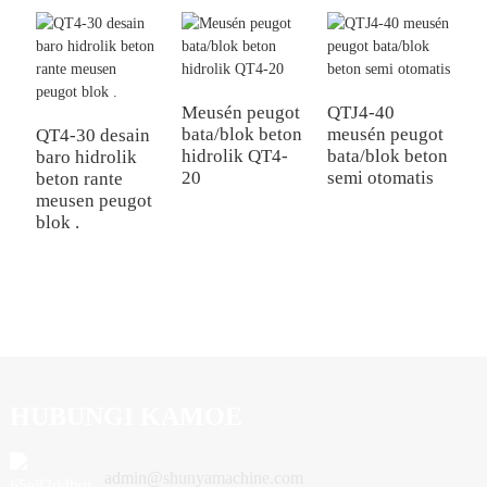
Meusén peugot
QTJ4-40
Q
bata/blok beton
meusén peugot
M
QT4-30 desain
hidrolik QT4-
bata/blok beton
b
baro hidrolik
20
semi otomatis
b
beton rante
meusen peugot
blok .
HUBUNGI KAMOE
admin@shunyamachine.com